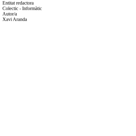
altres
Entitat redactora
xarxes
Colectic - Informàtic
socials
Autor/a
Xavi Aranda