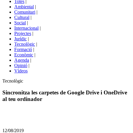
Totes
|
menú
Ambiental
|
de
Comunitari
|
portals
Cultural
|
Social
|
Internacional
|
Projectes
|
Jurídic
|
Tecnològic
|
Formació
|
Econòmic
|
Agenda
|
Opinió
|
Vídeos
Àmbit
Tecnològic
de
la
Sincronitza les carpetes de Google Drive i OneDrive
notícia
al teu ordinador
Comparteix
Compartir
en
12/08/2019