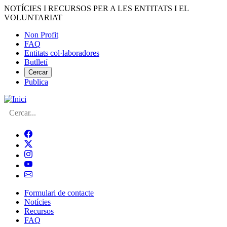
Vés
NOTÍCIES I RECURSOS PER A LES ENTITATS I EL
al
VOLUNTARIAT
contingut
Non Profit
FAQ
Menú
Entitats col·laboradores
del
Butlletí
compte
Cercar
Publica
d'usuari
Cerca
Formulari de contacte
Notícies
Navegació
Recursos
principal
FAQ