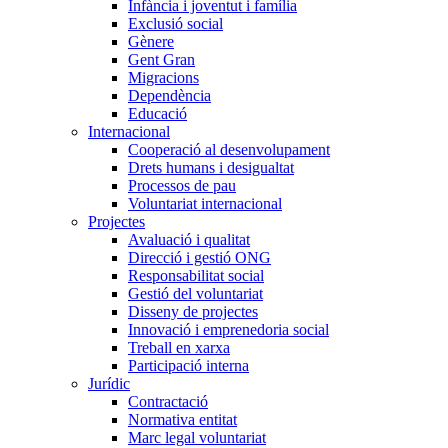
Infància i joventut i família
Exclusió social
Gènere
Gent Gran
Migracions
Dependència
Educació
Internacional
Cooperació al desenvolupament
Drets humans i desigualtat
Processos de pau
Voluntariat internacional
Projectes
Avaluació i qualitat
Direcció i gestió ONG
Responsabilitat social
Gestió del voluntariat
Disseny de projectes
Innovació i emprenedoria social
Treball en xarxa
Participació interna
Jurídic
Contractació
Normativa entitat
Marc legal voluntariat