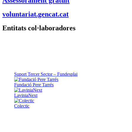
Assessorament gratuït
voluntariat.gencat.cat
Entitats col·laboradores
Suport Tercer Sector – Fundesplai
Fundació Pere Tarrés
LaviniaNext
Colectic
Xarxa Digital Catalana
Minyons Escoltes i Guies de Catalunya