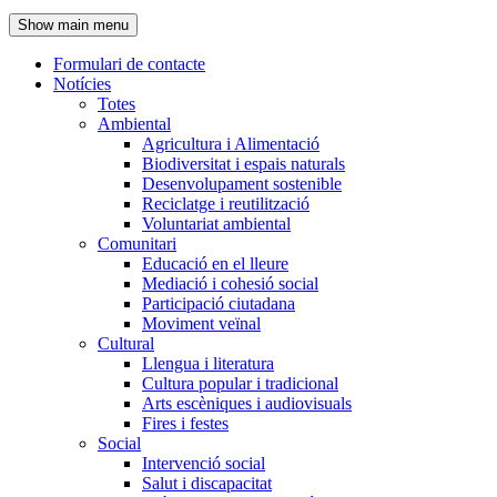
de
Show main menu
l'encapçalament
Formulari de contacte
Notícies
Navegació
Totes
principal
Ambiental
Agricultura i Alimentació
Biodiversitat i espais naturals
Desenvolupament sostenible
Reciclatge i reutilització
Voluntariat ambiental
Comunitari
Educació en el lleure
Mediació i cohesió social
Participació ciutadana
Moviment veïnal
Cultural
Llengua i literatura
Cultura popular i tradicional
Arts escèniques i audiovisuals
Fires i festes
Social
Intervenció social
Salut i discapacitat