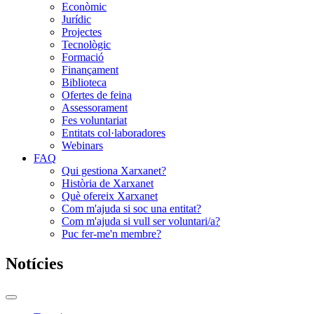
Econòmic
Jurídic
Projectes
Tecnològic
Formació
Finançament
Biblioteca
Ofertes de feina
Assessorament
Fes voluntariat
Entitats col·laboradores
Webinars
FAQ
Qui gestiona Xarxanet?
Història de Xarxanet
Què ofereix Xarxanet
Com m'ajuda si soc una entitat?
Com m'ajuda si vull ser voluntari/a?
Puc fer-me'n membre?
Notícies
Commutador
del