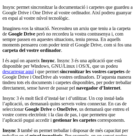
Insync permet sincronitzar la documentació i carpetes que guardeu a
Google Drive i One Drive al vostre ordinador. Així podreu guanyar
en espai al vostre núvol tecnològic.
Imagineu-vos la situació. Necessiteu un arxiu que teniu a la carpeta
de
Google Drive
però no recordeu la vostra contrasenya i, com
sempre passen en aquestes situacions, teniu pressa. En aquells
moments pensareu com poder tenir el Google Drive, com si fos una
carpeta del vostre ordinador
.
I és aquí on apareix
Insync
. Insync 3 és una aplicació que està
disponible per Windows, GNU/Linux i OS/X, que us podeu
descarregar aquí
i que permet
sincronitzar les vostres carpetes
de
Google Drive i OneDrive als vostres ordinadors. D’aquesta manera
tindreu tots els documents i carpetes disponibles, per poder treballar
directament, sense haver de passar pel
navegador d’Internet
.
Insync 3 és molt fàcil d’instal·lar i d’utilitzar. Un cop instal·lada
l’aplicació, us demanarà quins serveis voleu connectar. En cas de
seleccionar
Google Drive
o
OneDrive
, us demanarà que entreu el
vostre correu electrònic i la clau de pas, i que permeteu que
l’aplicació pugui accedir i
gestionar les carpetes
corresponents.
Insync 3
també us permet treballar i disposar de més capacitat per
treballar en el
núvol tecnològic
. Per exemple, en un servei podeu