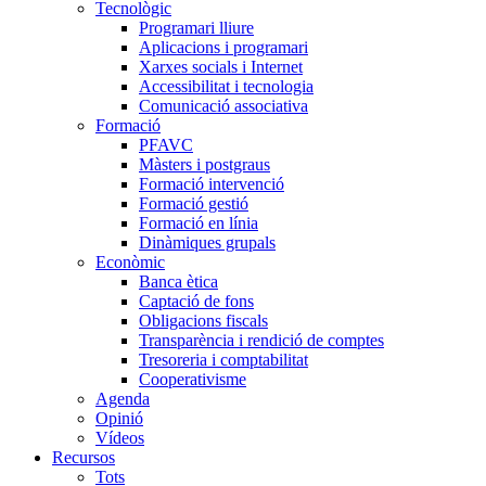
Tecnològic
Programari lliure
Aplicacions i programari
Xarxes socials i Internet
Accessibilitat i tecnologia
Comunicació associativa
Formació
PFAVC
Màsters i postgraus
Formació intervenció
Formació gestió
Formació en línia
Dinàmiques grupals
Econòmic
Banca ètica
Captació de fons
Obligacions fiscals
Transparència i rendició de comptes
Tresoreria i comptabilitat
Cooperativisme
Agenda
Opinió
Vídeos
Recursos
Tots