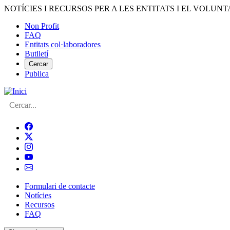
Vés
NOTÍCIES I RECURSOS PER A LES ENTITATS I EL VOLUNT
al
Non Profit
contingut
FAQ
Menú
Entitats col·laboradores
del
Butlletí
compte
Cercar
Publica
d'usuari
Cerca
Formulari de contacte
Notícies
Navegació
Recursos
principal
FAQ
de