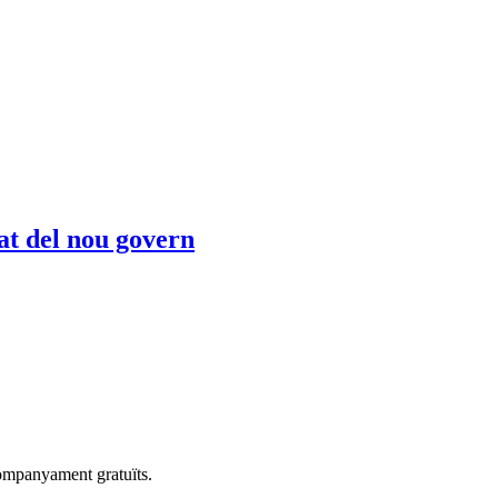
tat del nou govern
companyament gratuïts.