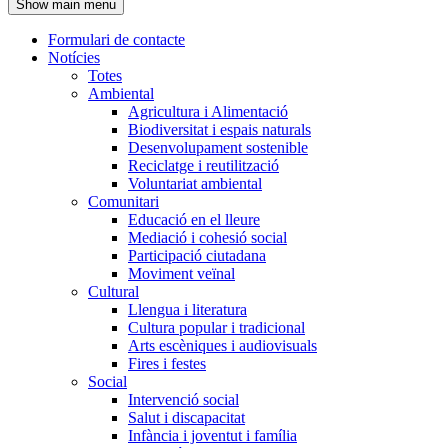
Show main menu
l'encapçalament
Formulari de contacte
Notícies
Navegació
Totes
principal
Ambiental
Agricultura i Alimentació
Biodiversitat i espais naturals
Desenvolupament sostenible
Reciclatge i reutilització
Voluntariat ambiental
Comunitari
Educació en el lleure
Mediació i cohesió social
Participació ciutadana
Moviment veïnal
Cultural
Llengua i literatura
Cultura popular i tradicional
Arts escèniques i audiovisuals
Fires i festes
Social
Intervenció social
Salut i discapacitat
Infància i joventut i família