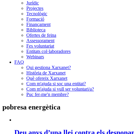
Jurídic
Projectes
Tecnològic
Formació
Finançament
Biblioteca
Ofertes de feina
Assessorament
Fes voluntariat
Entitats col·laboradores
Webinars
FAQ
Qui gestiona Xarxanet?
Història de Xarxanet
Què ofereix Xarxanet
Com m'ajuda si soc una entitat?
Com m'ajuda si vull ser voluntari/a?
Puc fer-me'n membre?
pobresa energètica
Deu anys d’una llei contra els desnona