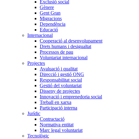
Exclusió social
Gènere
Gent Gran
Migracions
Dependència
Educació
Internacional
Cooperació al desenvolupament
Drets humans i desigualtat
Processos de pau
Voluntariat internacional
Projectes
Avaluació i qualitat
Direcció i gestió ONG
Responsabilitat social
Gestió del voluntariat
Disseny de projectes
Innovació i emprenedoria social
Treball en xarxa
Participació interna
Jurídic
Contractació
Normativa entitat
Marc legal voluntariat
Tecnològic