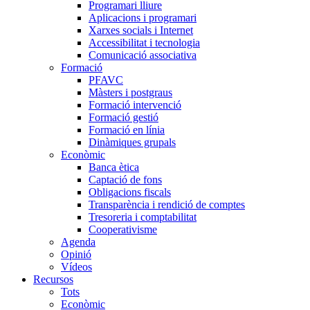
Programari lliure
Aplicacions i programari
Xarxes socials i Internet
Accessibilitat i tecnologia
Comunicació associativa
Formació
PFAVC
Màsters i postgraus
Formació intervenció
Formació gestió
Formació en línia
Dinàmiques grupals
Econòmic
Banca ètica
Captació de fons
Obligacions fiscals
Transparència i rendició de comptes
Tresoreria i comptabilitat
Cooperativisme
Agenda
Opinió
Vídeos
Recursos
Tots
Econòmic