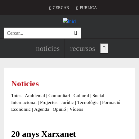
Vés al contingut
Menú del compte d'usuari
CERCAR
PUBLICA
Cerca
Navegació principal de l'encapç
notícies
recursos
Show main menu
Notícies
Totes
|
Ambiental
|
Comunitari
|
Cultural
|
Social
|
Internacional
|
Projectes
|
Jurídic
|
Tecnològic
|
Formació
|
Econòmic
|
Agenda
|
Opinió
|
Vídeos
20 anys Xarxanet