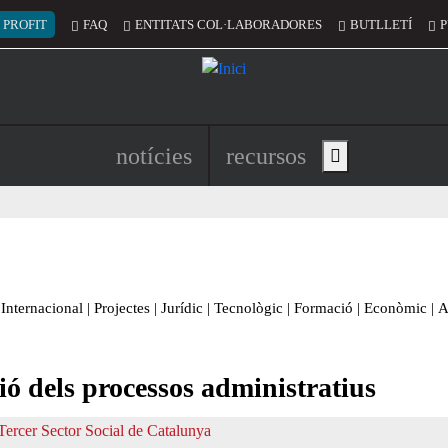
 del compte d'usuari
 PROFIT
FAQ
ENTITATS COL·LABORADORES
BUTLLETÍ
P
Navegació principal de l'encapç
notícies
recursos
Show main menu
Internacional
|
Projectes
|
Jurídic
|
Tecnològic
|
Formació
|
Econòmic
|
A
ció dels processos administratius