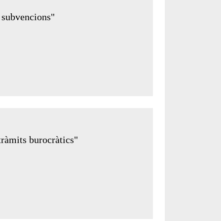
e subvencions"
tràmits burocràtics"