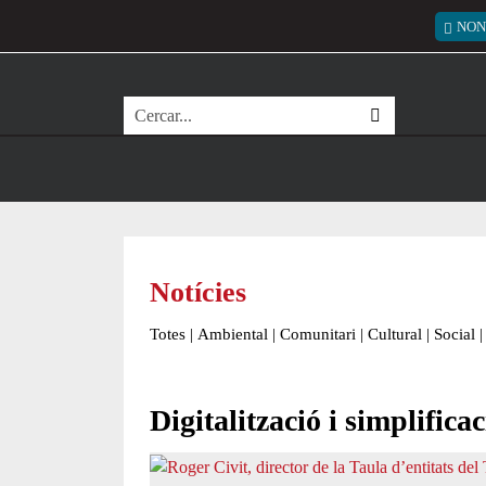
Vés al contingut
Menú
NON
Cerca
Notícies
Totes
|
Ambiental
|
Comunitari
|
Cultural
|
Social
|
Digitalització i simplifica