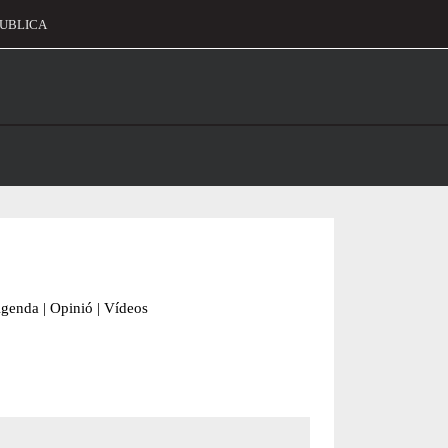
UBLICA
alament
genda
|
Opinió
|
Vídeos