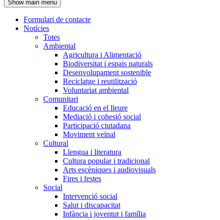
Show main menu
l'encapçalament
Formulari de contacte
Notícies
Navegació
Totes
principal
Ambiental
Agricultura i Alimentació
Biodiversitat i espais naturals
Desenvolupament sostenible
Reciclatge i reutilització
Voluntariat ambiental
Comunitari
Educació en el lleure
Mediació i cohesió social
Participació ciutadana
Moviment veïnal
Cultural
Llengua i literatura
Cultura popular i tradicional
Arts escèniques i audiovisuals
Fires i festes
Social
Intervenció social
Salut i discapacitat
Infància i joventut i família