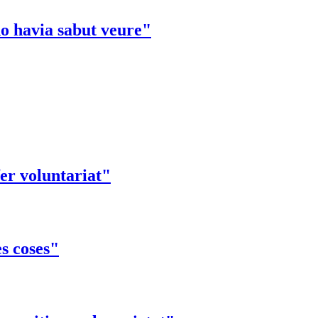
 no havia sabut veure"
fer voluntariat"
es coses"