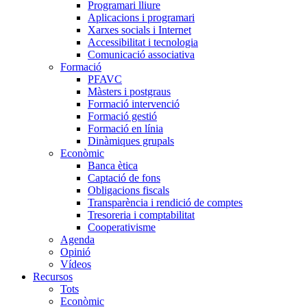
Programari lliure
Aplicacions i programari
Xarxes socials i Internet
Accessibilitat i tecnologia
Comunicació associativa
Formació
PFAVC
Màsters i postgraus
Formació intervenció
Formació gestió
Formació en línia
Dinàmiques grupals
Econòmic
Banca ètica
Captació de fons
Obligacions fiscals
Transparència i rendició de comptes
Tresoreria i comptabilitat
Cooperativisme
Agenda
Opinió
Vídeos
Recursos
Tots
Econòmic