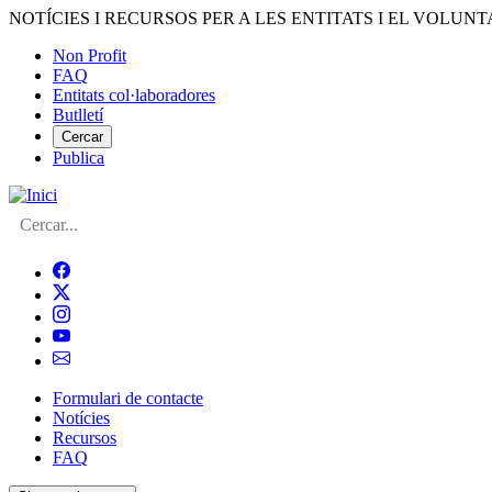
Vés
NOTÍCIES I RECURSOS PER A LES ENTITATS I EL VOLUNT
al
Non Profit
contingut
FAQ
Menú
Entitats col·laboradores
del
Butlletí
compte
Cercar
Publica
d'usuari
Cerca
Formulari de contacte
Notícies
Navegació
Recursos
principal
FAQ
de