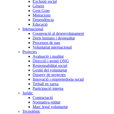
Exclusió social
Gènere
Gent Gran
Migracions
Dependència
Educació
Internacional
Cooperació al desenvolupament
Drets humans i desigualtat
Processos de pau
Voluntariat internacional
Projectes
Avaluació i qualitat
Direcció i gestió ONG
Responsabilitat social
Gestió del voluntariat
Disseny de projectes
Innovació i emprenedoria social
Treball en xarxa
Participació interna
Jurídic
Contractació
Normativa entitat
Marc legal voluntariat
Tecnològic