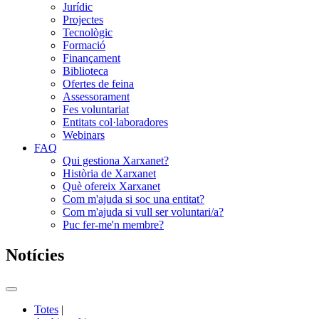
Jurídic
Projectes
Tecnològic
Formació
Finançament
Biblioteca
Ofertes de feina
Assessorament
Fes voluntariat
Entitats col·laboradores
Webinars
FAQ
Qui gestiona Xarxanet?
Història de Xarxanet
Què ofereix Xarxanet
Com m'ajuda si soc una entitat?
Com m'ajuda si vull ser voluntari/a?
Puc fer-me'n membre?
Notícies
Commutador
del
Totes
|
menú