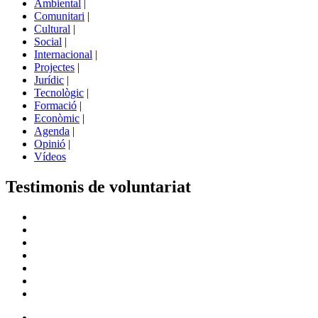
Ambiental
|
de
Comunitari
|
portals
Cultural
|
Social
|
Internacional
|
Projectes
|
Jurídic
|
Tecnològic
|
Formació
|
Econòmic
|
Agenda
|
Opinió
|
Vídeos
Testimonis de voluntariat