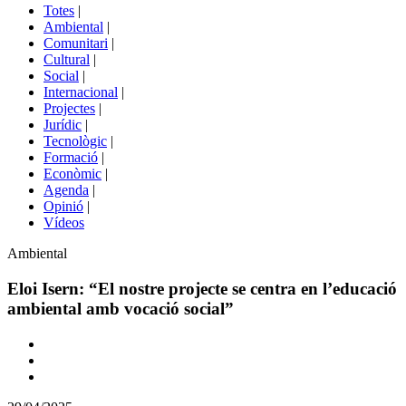
del
Totes
|
menú
Ambiental
|
de
Comunitari
|
portals
Cultural
|
Social
|
Internacional
|
Projectes
|
Jurídic
|
Tecnològic
|
Formació
|
Econòmic
|
Agenda
|
Opinió
|
Vídeos
Àmbit
Ambiental
de
la
Eloi Isern: “El nostre projecte se centra en l’educació
notícia
ambiental amb vocació social”
Comparteix
Compartir
en