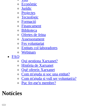
Econòmic
Jurídic
Projectes
Tecnològic
Formació
Finançament
Biblioteca
Ofertes de feina
Assessorament
Fes voluntariat
Entitats col·laboradores
Webinars
FAQ
Qui gestiona Xarxanet?
Història de Xarxanet
Què ofereix Xarxanet
Com m'ajuda si soc una entitat?
Com m'ajuda si vull ser voluntari/a?
Puc fer-me'n membre?
Notícies
Commutador