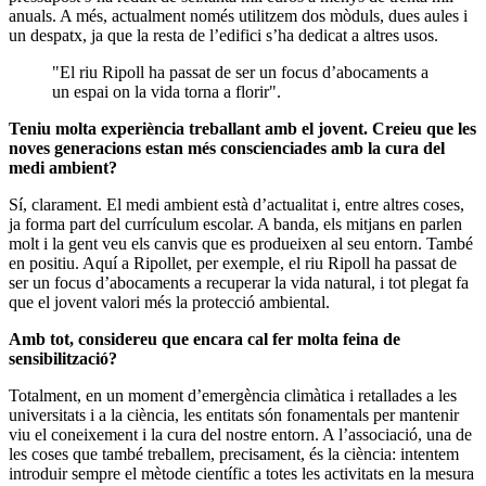
anuals. A més, actualment només utilitzem dos mòduls, dues aules i
un despatx, ja que la resta de l’edifici s’ha dedicat a altres usos.
"El riu Ripoll ha passat de ser un focus d’abocaments a
un espai on la vida torna a florir".
Teniu molta experiència treballant amb el jovent. Creieu que les
noves generacions estan més conscienciades amb la cura del
medi ambient?
Sí, clarament. El medi ambient està d’actualitat i, entre altres coses,
ja forma part del currículum escolar. A banda, els mitjans en parlen
molt i la gent veu els canvis que es produeixen al seu entorn. També
en positiu. Aquí a Ripollet, per exemple, el riu Ripoll ha passat de
ser un focus d’abocaments a recuperar la vida natural, i tot plegat fa
que el jovent valori més la protecció ambiental.
Amb tot, considereu que encara cal fer molta feina de
sensibilització?
Totalment, en un moment d’emergència climàtica i retallades a les
universitats i a la ciència, les entitats són fonamentals per mantenir
viu el coneixement i la cura del nostre entorn. A l’associació, una de
les coses que també treballem, precisament, és la ciència: intentem
introduir sempre el mètode científic a totes les activitats en la mesura