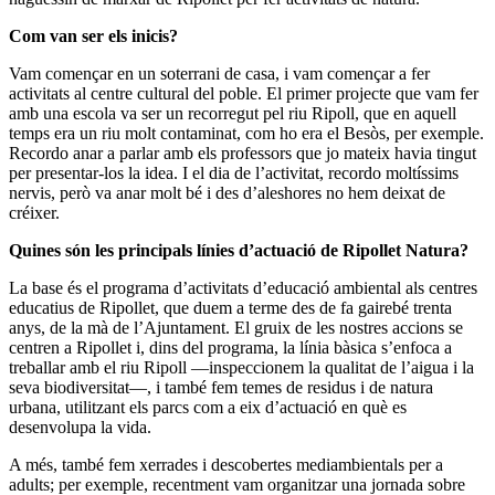
Com van ser els inicis?
Vam començar en un soterrani de casa, i vam començar a fer
activitats al centre cultural del poble. El primer projecte que vam fer
amb una escola va ser un recorregut pel riu Ripoll, que en aquell
temps era un riu molt contaminat, com ho era el Besòs, per exemple.
Recordo anar a parlar amb els professors que jo mateix havia tingut
per presentar-los la idea. I el dia de l’activitat, recordo moltíssims
nervis, però va anar molt bé i des d’aleshores no hem deixat de
créixer.
Quines són les principals línies d’actuació de Ripollet Natura?
La base és el programa d’activitats d’educació ambiental als centres
educatius de Ripollet, que duem a terme des de fa gairebé trenta
anys, de la mà de l’Ajuntament. El gruix de les nostres accions se
centren a Ripollet i, dins del programa, la línia bàsica s’enfoca a
treballar amb el riu Ripoll —inspeccionem la qualitat de l’aigua i la
seva biodiversitat—, i també fem temes de residus i de natura
urbana, utilitzant els parcs com a eix d’actuació en què es
desenvolupa la vida.
A més, també fem xerrades i descobertes mediambientals per a
adults; per exemple, recentment vam organitzar una jornada sobre