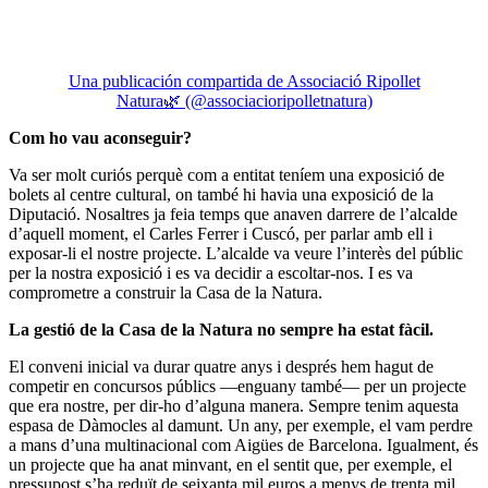
Una publicación compartida de Associació Ripollet
Natura🌿 (@associacioripolletnatura)
Com ho vau aconseguir?
Va ser molt curiós perquè com a entitat teníem una exposició de
bolets al centre cultural, on també hi havia una exposició de la
Diputació. Nosaltres ja feia temps que anaven darrere de l’alcalde
d’aquell moment, el Carles Ferrer i Cuscó, per parlar amb ell i
exposar-li el nostre projecte. L’alcalde va veure l’interès del públic
per la nostra exposició i es va decidir a escoltar-nos. I es va
comprometre a construir la Casa de la Natura.
La gestió de la Casa de la Natura no sempre ha estat fàcil.
El conveni inicial va durar quatre anys i després hem hagut de
competir en concursos públics —enguany també— per un projecte
que era nostre, per dir-ho d’alguna manera. Sempre tenim aquesta
espasa de Dàmocles al damunt. Un any, per exemple, el vam perdre
a mans d’una multinacional com Aigües de Barcelona. Igualment, és
un projecte que ha anat minvant, en el sentit que, per exemple, el
pressupost s’ha reduït de seixanta mil euros a menys de trenta mil