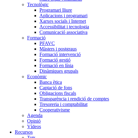
Tecnològic
Programari lliure
Aplicacions i programari
Xarxes socials i Internet
Accessibilitat i tecnologia
Comunicació associativa
Formació
PFAVC
Màsters i postgraus
Formació intervenció
Formació gestió
Formació en línia
Dinàmiques grupals
Econòmic
Banca ètica
Captació de fons
Obligacions fiscals
Transparència i rendició de comptes
Tresoreria i comptabilitat
Cooperativisme
Agenda
Opinió
Vídeos
Recursos
Tots