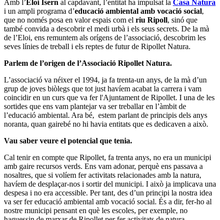
Amb l’
Eloi Isern
al capdavant, l’entitat ha impulsat la
Casa Natura
i un ampli programa d’
educació ambiental amb vocació social
,
que no només posa en valor espais com el
riu Ripoll
, sinó que
també convida a descobrir el medi urbà i els seus secrets. De la mà
de l’Eloi, ens remuntem als orígens de l’associació, descobrim les
seves línies de treball i els reptes de futur de Ripollet Natura.
Parlem de l’origen de l’Associació Ripollet Natura.
L’associació va néixer el 1994, ja fa trenta-un anys, de la mà d’un
grup de joves biòlegs que tot just havíem acabat la carrera i vam
coincidir en un curs que va fer l'Ajuntament de Ripollet. I una de les
sortides que ens vam plantejar va ser treballar en l’àmbit de
l’educació ambiental. Ara bé, estem parlant de principis dels anys
noranta, quan gairebé no hi havia entitats que es dedicaven a això.
Vau saber veure el potencial que tenia.
Cal tenir en compte que Ripollet, fa trenta anys, no era un municipi
amb gaire recursos verds. Ens vam adonar, perquè ens passava a
nosaltres, que si volíem fer activitats relacionades amb la natura,
havíem de desplaçar-nos i sortir del municipi. I això ja implicava una
despesa i no era accessible. Per tant, des d’un principi la nostra idea
va ser fer educació ambiental amb vocació social. És a dir, fer-ho al
nostre municipi pensant en què les escoles, per exemple, no
haguessin de marxar de Ripollet per fer activitats de natura.