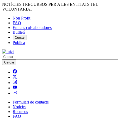
Vés
NOTÍCIES I RECURSOS PER A LES ENTITATS I EL
al
VOLUNTARIAT
contingut
Non Profit
FAQ
Menú
Entitats col·laboradores
del
Butlletí
compte
Cercar
Publica
d'usuari
Cerca
Formulari de contacte
Notícies
Navegació
Recursos
principal
FAQ