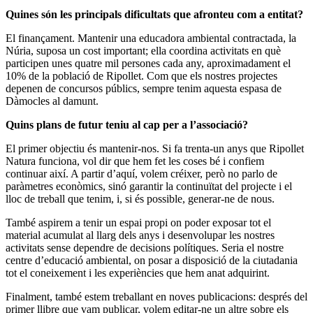
Quines són les principals dificultats que afronteu com a entitat?
El finançament. Mantenir una educadora ambiental contractada, la
Núria, suposa un cost important; ella coordina activitats en què
participen unes quatre mil persones cada any, aproximadament el
10% de la població de Ripollet. Com que els nostres projectes
depenen de concursos públics, sempre tenim aquesta espasa de
Dàmocles al damunt.
Quins plans de futur teniu al cap per a l’associació?
El primer objectiu és mantenir-nos. Si fa trenta-un anys que Ripollet
Natura funciona, vol dir que hem fet les coses bé i confiem
continuar així. A partir d’aquí, volem créixer, però no parlo de
paràmetres econòmics, sinó garantir la continuïtat del projecte i el
lloc de treball que tenim, i, si és possible, generar-ne de nous.
També aspirem a tenir un espai propi on poder exposar tot el
material acumulat al llarg dels anys i desenvolupar les nostres
activitats sense dependre de decisions polítiques. Seria el nostre
centre d’educació ambiental, on posar a disposició de la ciutadania
tot el coneixement i les experiències que hem anat adquirint.
Finalment, també estem treballant en noves publicacions: després del
primer llibre que vam publicar, volem editar-ne un altre sobre els