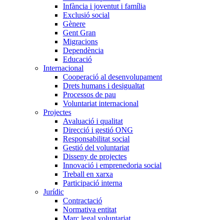
Infància i joventut i família
Exclusió social
Gènere
Gent Gran
Migracions
Dependència
Educació
Internacional
Cooperació al desenvolupament
Drets humans i desigualtat
Processos de pau
Voluntariat internacional
Projectes
Avaluació i qualitat
Direcció i gestió ONG
Responsabilitat social
Gestió del voluntariat
Disseny de projectes
Innovació i emprenedoria social
Treball en xarxa
Participació interna
Jurídic
Contractació
Normativa entitat
Marc legal voluntariat