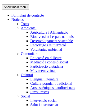
de
Show main menu
l'encapçalament
Formulari de contacte
Notícies
Navegació
Totes
principal
Ambiental
Agricultura i Alimentació
Biodiversitat i espais naturals
Desenvolupament sostenible
Reciclatge i reutilització
Voluntariat ambiental
Comunitari
Educació en el lleure
Mediació i cohesió social
Participació ciutadana
Moviment veïnal
Cultural
Llengua i literatura
Cultura popular i tradicional
Arts escèniques i audiovisuals
Fires i festes
Social
Intervenció social
Salut i discapacitat