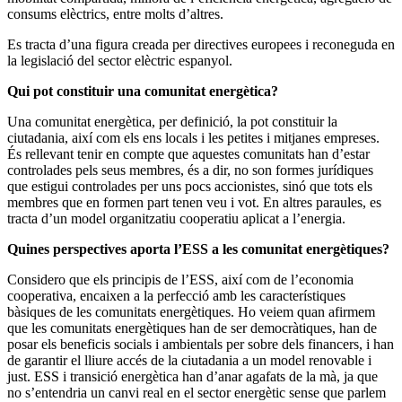
consums elèctrics, entre molts d’altres.
Es tracta d’una figura creada per directives europees i reconeguda en
la legislació del sector elèctric espanyol.
Qui pot constituir una comunitat energètica?
Una comunitat energètica, per definició, la pot constituir la
ciutadania, així com els ens locals i les petites i mitjanes empreses.
És rellevant tenir en compte que aquestes comunitats han d’estar
controlades pels seus membres, és a dir, no son formes jurídiques
que estigui controlades per uns pocs accionistes, sinó que tots els
membres que en formen part tenen veu i vot. En altres paraules, es
tracta d’un model organitzatiu cooperatiu aplicat a l’energia.
Quines perspectives aporta l’ESS a les comunitat energètiques?
Considero que els principis de l’ESS, així com de l’economia
cooperativa, encaixen a la perfecció amb les característiques
bàsiques de les comunitats energètiques. Ho veiem quan afirmem
que les comunitats energètiques han de ser democràtiques, han de
posar els beneficis socials i ambientals per sobre dels financers, i han
de garantir el lliure accés de la ciutadania a un model renovable i
just. ESS i transició energètica han d’anar agafats de la mà, ja que
no s’entendria un canvi real en el sector energètic sense que parlem