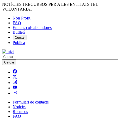
Vés
NOTÍCIES I RECURSOS PER A LES ENTITATS I EL
al
VOLUNTARIAT
contingut
Non Profit
FAQ
Menú
Entitats col·laboradores
del
Butlletí
compte
Cercar
Publica
d'usuari
Cerca
Formulari de contacte
Notícies
Navegació
Recursos
principal
FAQ