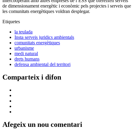
intercooperant amb altres empreses de l’ESS que ofereixen serveis
de dimensionament energètic i econòmic pels projectes i serveis que
les comunitats energètiques voldran desplegar.
Etiquetes
la teulada
Insta serveis juridics ambientals
comunitats energètiques
urbanisme
medi natural
drets humans
defensa ambiental del territori
Comparteix i difon
Afegeix un nou comentari