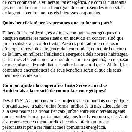
de com combatem la vulnerabilitat energètica, de com la ciutadania
gestiona un bé comú com l’energia i de com posem les necessitats
de la gent al centre i no pas els interessos corporatius.
Quins beneficis té per les persones que en formen part?
El benefici és col·lectiu, és a dir, les comunitats energètiques no
busquen satisfer les necessitats d’un individu en concret, sinó que
pretén satisfer a la col·lectivitat. Això es pot traduir en disposar
d’energia renovable autogenerada i consumida, en reduir la factura
de la llum, en millorar l’eficiència energètica dels nostres habitatges,
en fer més eficient la nostra xarxa de calor i refrigeració, en disposar
de mecanismes de mobilitat sostenible i compartida, etc. Al final, les
comunitats energètiques i els seus beneficis seran el que els seus
membres decideixin.
Com pot ajudar la cooperativa Insta Serveis Jurídics
Ambientals a la creació de comunitats energètiques?
Des d’INSTA acompanyem als projectes de comunitats energètiques
a organitzar-se, a saber quina forma jurídica és la més adequada per
a la seva realitat i a trobar l’encaix jurídic entre els diferents agents
que en volen formar part: ciutadania, ens locals, empreses, etc. Amb
els nostres coneixement jurídics i tècnics, oferim un tracte
personalitzat per a fer realitat cada comunitat energètica,