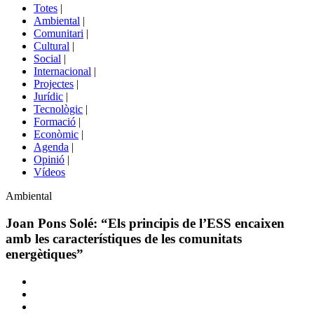
del
Totes
|
menú
Ambiental
|
de
Comunitari
|
portals
Cultural
|
Social
|
Internacional
|
Projectes
|
Jurídic
|
Tecnològic
|
Formació
|
Econòmic
|
Agenda
|
Opinió
|
Vídeos
Àmbit
Ambiental
de
la
Joan Pons Solé: “Els principis de l’ESS encaixen
notícia
amb les característiques de les comunitats
energètiques”
Comparteix
Compartir