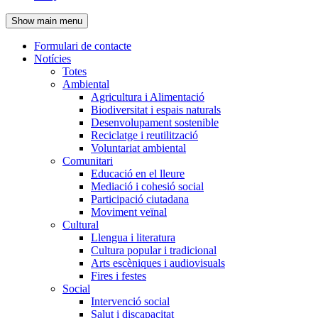
de
Show main menu
l'encapçalament
Formulari de contacte
Notícies
Navegació
Totes
principal
Ambiental
Agricultura i Alimentació
Biodiversitat i espais naturals
Desenvolupament sostenible
Reciclatge i reutilització
Voluntariat ambiental
Comunitari
Educació en el lleure
Mediació i cohesió social
Participació ciutadana
Moviment veïnal
Cultural
Llengua i literatura
Cultura popular i tradicional
Arts escèniques i audiovisuals
Fires i festes
Social
Intervenció social
Salut i discapacitat