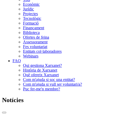
Econòmic
Jurídic
Projectes
Tecnològic
Formació
Finançament
Biblioteca
Ofertes de feina
Assessorament
Fes voluntariat
Entitats col·laboradores
Webinars
FAQ
Qui gestiona Xarxanet?
Història de Xarxanet
Què ofereix Xarxanet
Com m'ajuda si soc una entitat?
Com m'ajuda si vull ser voluntari/a?
Puc fer-me'n membre?
Notícies
Commutador