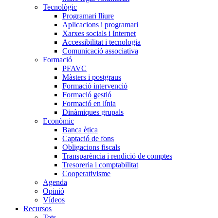
Tecnològic
Programari lliure
Aplicacions i programari
Xarxes socials i Internet
Accessibilitat i tecnologia
Comunicació associativa
Formació
PFAVC
Màsters i postgraus
Formació intervenció
Formació gestió
Formació en línia
Dinàmiques grupals
Econòmic
Banca ètica
Captació de fons
Obligacions fiscals
Transparència i rendició de comptes
Tresoreria i comptabilitat
Cooperativisme
Agenda
Opinió
Vídeos
Recursos
Tots