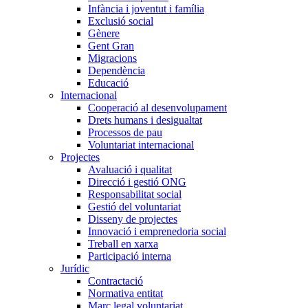
Infància i joventut i família
Exclusió social
Gènere
Gent Gran
Migracions
Dependència
Educació
Internacional
Cooperació al desenvolupament
Drets humans i desigualtat
Processos de pau
Voluntariat internacional
Projectes
Avaluació i qualitat
Direcció i gestió ONG
Responsabilitat social
Gestió del voluntariat
Disseny de projectes
Innovació i emprenedoria social
Treball en xarxa
Participació interna
Jurídic
Contractació
Normativa entitat
Marc legal voluntariat