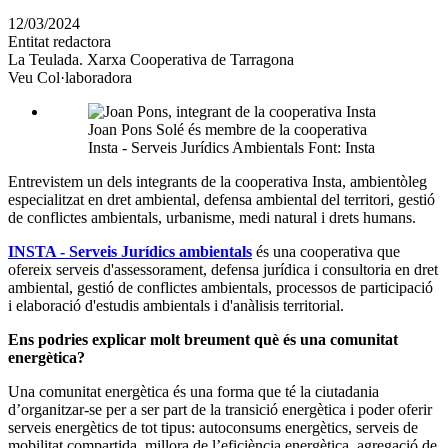
en
12/03/2024
altres
Entitat redactora
xarxes
La Teulada. Xarxa Cooperativa de Tarragona
socials
Veu Col·laboradora
Joan Pons Solé és membre de la cooperativa
Insta - Serveis Jurídics Ambientals Font: Insta
Entrevistem un dels integrants de la cooperativa Insta, ambientòleg
especialitzat en dret ambiental, defensa ambiental del territori, gestió
de conflictes ambientals, urbanisme, medi natural i drets humans.
INSTA - Serveis Jurídics ambientals
és una cooperativa que
ofereix serveis d'assessorament, defensa jurídica i consultoria en dret
ambiental, gestió de conflictes ambientals, processos de participació
i elaboració d'estudis ambientals i d'anàlisis territorial.
Ens podries explicar molt breument què és una comunitat
energètica?
Una comunitat energètica és una forma que té la ciutadania
d’organitzar-se per a ser part de la transició energètica i poder oferir
serveis energètics de tot tipus: autoconsums energètics, serveis de
mobilitat compartida, millora de l’eficiència energètica, agregació de