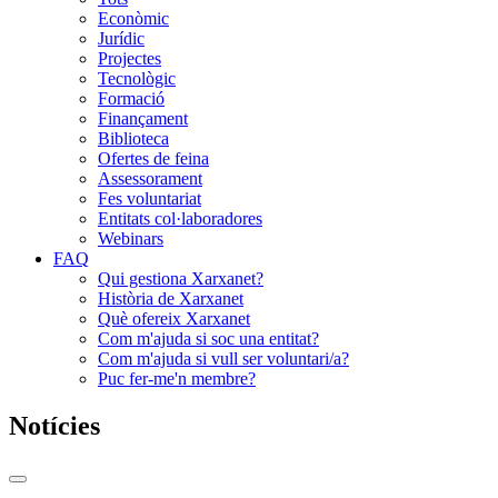
Econòmic
Jurídic
Projectes
Tecnològic
Formació
Finançament
Biblioteca
Ofertes de feina
Assessorament
Fes voluntariat
Entitats col·laboradores
Webinars
FAQ
Qui gestiona Xarxanet?
Història de Xarxanet
Què ofereix Xarxanet
Com m'ajuda si soc una entitat?
Com m'ajuda si vull ser voluntari/a?
Puc fer-me'n membre?
Notícies
Commutador