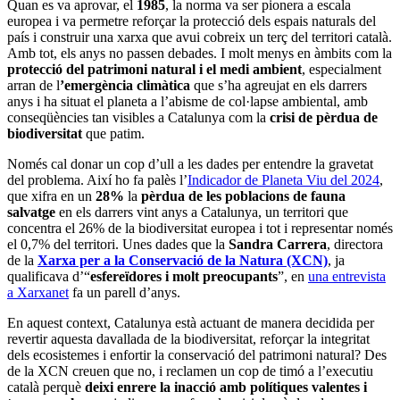
Quan es va aprovar, el
1985
, la norma va ser pionera a escala
europea i va permetre reforçar la protecció dels espais naturals del
país i construir una xarxa que avui cobreix un terç del territori català.
Amb tot, els anys no passen debades. I molt menys en àmbits com la
protecció del patrimoni natural i el medi ambient
, especialment
arran de l
’emergència climàtica
que s’ha agreujat en els darrers
anys i ha situat el planeta a l’abisme de col·lapse ambiental, amb
conseqüències tan visibles a Catalunya com la
crisi de pèrdua de
biodiversitat
que patim.
Només cal donar un cop d’ull a les dades per entendre la gravetat
del problema. Així ho fa palès l’
Indicador de Planeta Viu del 2024
,
que xifra en un
28%
la
pèrdua de les poblacions de fauna
salvatge
en els darrers vint anys a Catalunya, un territori que
concentra el 26% de la biodiversitat europea i tot i representar només
el 0,7% del territori. Unes dades que la
Sandra Carrera
, directora
de la
Xarxa per a la Conservació de la Natura (XCN)
, ja
qualificava d’“
esfereïdores i molt preocupants
”, en
una entrevista
a Xarxanet
fa un parell d’anys.
En aquest context, Catalunya està actuant de manera decidida per
revertir aquesta davallada de la biodiversitat, reforçar la integritat
dels ecosistemes i enfortir la conservació del patrimoni natural? Des
de la XCN creuen que no, i reclamen un cop de timó a l’executiu
català perquè
deixi enrere la inacció amb polítiques valentes i