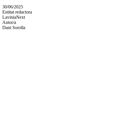
en
30/06/2025
altres
Entitat redactora
xarxes
LaviniaNext
socials
Autor/a
Dani Sorolla