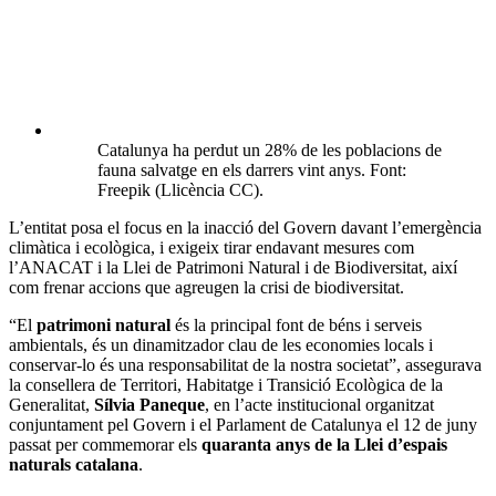
Catalunya ha perdut un 28% de les poblacions de
fauna salvatge en els darrers vint anys. Font:
Freepik (Llicència CC).
L’entitat posa el focus en la inacció del Govern davant l’emergència
climàtica i ecològica, i exigeix tirar endavant mesures com
l’ANACAT i la Llei de Patrimoni Natural i de Biodiversitat, així
com frenar accions que agreugen la crisi de biodiversitat.
“El
patrimoni natural
és la principal font de béns i serveis
ambientals, és un dinamitzador clau de les economies locals i
conservar-lo és una responsabilitat de la nostra societat”, assegurava
la consellera de Territori, Habitatge i Transició Ecològica de la
Generalitat,
Sílvia Paneque
, en l’acte institucional organitzat
conjuntament pel Govern i el Parlament de Catalunya el 12 de juny
passat per commemorar els
quaranta anys de la Llei d’espais
naturals catalana
.