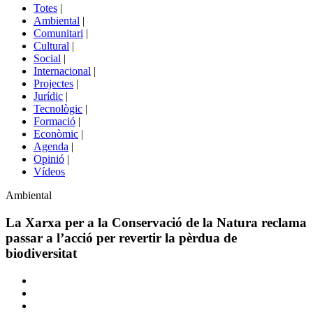
del
Totes
|
menú
Ambiental
|
de
Comunitari
|
portals
Cultural
|
Social
|
Internacional
|
Projectes
|
Jurídic
|
Tecnològic
|
Formació
|
Econòmic
|
Agenda
|
Opinió
|
Vídeos
Àmbit
Ambiental
de
la
La Xarxa per a la Conservació de la Natura reclama
notícia
passar a l’acció per revertir la pèrdua de
biodiversitat
Comparteix
Compartir