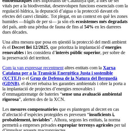
emblemàtiques
més importants de Catalunya que, a més de ser
vitals per a la biodiversitat, desenvolupen funcions essencials com la
regulació hídrica, la depuració d’aigua o la protecció davant els
efectes del canvi climàtic. Tot plegat, en un context en què les zones
humides —fràgils de per si— ja són els
ecosistemes més degradats
del país, amb una pèrdua de fauna de fins al
54%
en les darreres
dues dècades.
Una altra mesura que posa en qüestió la protecció del medi ambient
és el
Decret llei 12/2025
, que prioritza la implantació d’
energies
renovables
i les considera d’
interès públic superior
, per sobre de
la preservació del territori.
Com ja van expressar recentment
altres entitats com la
Xarxa
Catalana per a la Transició Energètica Justa i sostenible
(XCTEJ)
o el
Grup de Defensa de la Natura del Berguedà
(GDNB)
, el decret rebaixa les garanties ambientals i obre la porta a
la implantació de projectes d’energies renovables i
d’emmagatzematge de bateries “
sense una avaluació ambiental
rigorosa
”, alerten des de la XCN.
Les
mesures compensatòries
que es plantegen al decret en cas
d’afectació d’espècies protegides es preveuen “
insuficients i,
probablement, inviables
”. Alhora, segons les entitats, la norma
permetrà a empreses privades
expropiar terrenys agrícoles
per tal
d’impulsar aquests macroprojectes.