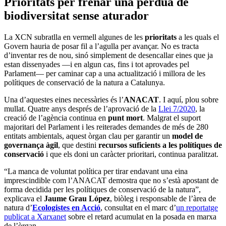
Prioritats per frenar una pèrdua de
biodiversitat sense aturador
La XCN subratlla en vermell algunes de les
prioritats
a les quals el
Govern hauria de posar fil a l’agulla per avançar. No es tracta
d’inventar res de nou, sinó simplement de desencallar eines que ja
estan dissenyades —i en algun cas, fins i tot aprovades pel
Parlament— per caminar cap a una actualització i millora de les
polítiques de conservació de la natura a Catalunya.
Una d’aquestes eines necessàries és l’
ANACAT
. I aquí, plou sobre
mullat. Quatre anys després de l’aprovació de la
Llei 7/2020
, la
creació de l’agència continua en
punt mort
. Malgrat el suport
majoritari del Parlament i les reiterades demandes de més de 280
entitats ambientals, aquest òrgan clau per garantir un
model de
governança àgil
, que destini
recursos suficients a les polítiques de
conservació
i que els doni un caràcter prioritari, continua paralitzat.
“La manca de voluntat política per tirar endavant una eina
imprescindible com l’ANACAT demostra que no s’està apostant de
forma decidida per les polítiques de conservació de la natura”,
explicava el
Jaume Grau López
, biòleg i responsable de l’àrea de
natura d’
Ecologistes en Acció
, consultat en el marc d’
un reportatge
publicat a Xarxanet
sobre el retard acumulat en la posada en marxa
de l’òrgan.