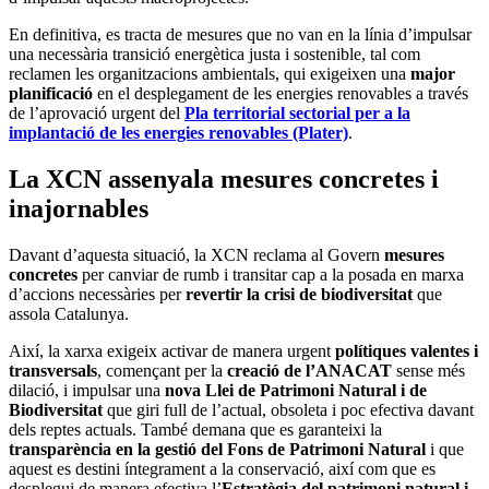
En definitiva, es tracta de mesures que no van en la línia d’impulsar
una necessària transició energètica justa i sostenible, tal com
reclamen les organitzacions ambientals, qui exigeixen una
major
planificació
en el desplegament de les energies renovables a través
de l’aprovació urgent del
Pla territorial sectorial per a la
implantació de les energies renovables (Plater)
.
La XCN assenyala mesures concretes i
inajornables
Davant d’aquesta situació, la XCN reclama al Govern
mesures
concretes
per canviar de rumb i transitar cap a la posada en marxa
d’accions necessàries per
revertir la crisi de biodiversitat
que
assola Catalunya.
Així, la xarxa exigeix activar de manera urgent
polítiques valentes i
transversals
, començant per la
creació de l’ANACAT
sense més
dilació, i impulsar una
nova Llei de Patrimoni Natural i de
Biodiversitat
que giri full de l’actual, obsoleta i poc efectiva davant
dels reptes actuals. També demana que es garanteixi la
transparència en la gestió del Fons de Patrimoni Natural
i que
aquest es destini íntegrament a la conservació, així com que es
desplegui de manera efectiva l’
Estratègia del patrimoni natural i