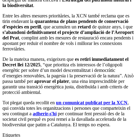
la biodiversitat
.
Entre les altres mesures prioritàries, la XCN també reclama que es
tirin endavant la
quarantena de plans pendents de conservació
d’espècies en perill
, que acumulen un
retard
de quinze anys, i que
s’abandoni definitivament el projecte d’ampliació de l’Aeroport
del Prat
, complint amb les mesures de restauració encara pendents i
apostant per reduir el nombre de vols i millorar les connexions
ferroviàries.
De la mateixa manera, exigeixen que
es retiri immediatament el
Decret llei 12/2025
, “que prioritza els interessos de l’oligopoli
energètic per sobre d’un model descentralitzat i democràtic
d’energies renovables, la pagesia i la preservació de la natura”. Això
passa també per
aprovar el plater
, una eina imprescindible per
garantir una transició energètica justa, distribuïda i amb criteris de
protecció ambiental.
Tot plegat queda recollit en
un comunicat publicat per la XCN
,
qui convida totes les organitzacions i persones que comparteixin el
seu contingut a
adherir-s'hi
per continuar fent pressió des de la
societat civil perquè es posi remei a la davallada accelerada de la
biodiversitat que patim a Catalunya. El temps no espera.
Etiquetes