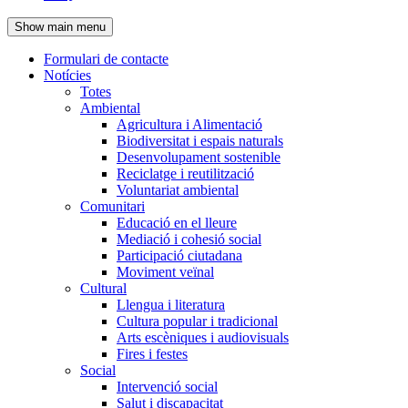
de
Show main menu
l'encapçalament
Formulari de contacte
Notícies
Navegació
Totes
principal
Ambiental
Agricultura i Alimentació
Biodiversitat i espais naturals
Desenvolupament sostenible
Reciclatge i reutilització
Voluntariat ambiental
Comunitari
Educació en el lleure
Mediació i cohesió social
Participació ciutadana
Moviment veïnal
Cultural
Llengua i literatura
Cultura popular i tradicional
Arts escèniques i audiovisuals
Fires i festes
Social
Intervenció social
Salut i discapacitat