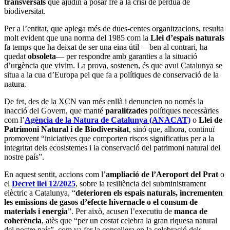
transversals
que ajudin a posar fre a la crisi de pèrdua de
biodiversitat.
Per a l’entitat, que aplega més de dues-centes organitzacions, resulta
molt evident que una norma del 1985 com la
Llei d’espais naturals
fa temps que ha deixat de ser una eina útil —ben al contrari, ha
quedat
obsoleta
— per respondre amb garanties a la situació
d’urgència que vivim. La prova, sostenen, és que avui Catalunya se
situa a la cua d’Europa pel que fa a polítiques de conservació de la
natura.
De fet, des de la XCN van més enllà i denuncien no només la
inacció del Govern, que manté
paralitzades
polítiques necessàries
com l’
Agència de la Natura de Catalunya (ANACAT)
o
Llei de
Patrimoni Natural i de Biodiversitat
, sinó que, alhora, continuï
promovent “iniciatives que comporten riscos significatius per a la
integritat dels ecosistemes i la conservació del patrimoni natural del
nostre país”.
En aquest sentit, accions com l’
ampliació de l’Aeroport del Prat
o
el
Decret llei 12/2025
, sobre la resiliència del subministrament
elèctric a Catalunya, “
deterioren els espais naturals, incrementen
les emissions de gasos d’efecte hivernacle o el consum de
materials i energia
”. Per això, acusen l’executiu de
manca de
coherència
, atès que “per un costat celebra la gran riquesa natural
del nostre país”, com va fer la consellera en la celebració dels