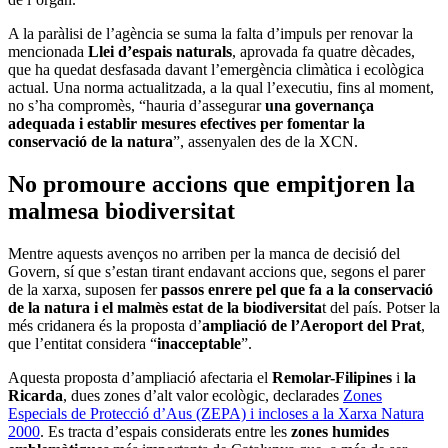
A la paràlisi de l’agència se suma la falta d’impuls per renovar la
mencionada
Llei d’espais naturals
, aprovada fa quatre dècades,
que ha quedat desfasada davant l’emergència climàtica i ecològica
actual. Una norma actualitzada, a la qual l’executiu, fins al moment,
no s’ha compromès, “hauria d’assegurar
una governança
adequada i establir mesures efectives per fomentar la
conservació de la natura
”, assenyalen des de la XCN.
No promoure accions que empitjoren la
malmesa biodiversitat
Mentre aquests avenços no arriben per la manca de decisió del
Govern, sí que s’estan tirant endavant accions que, segons el parer
de la xarxa, suposen fer
passos enrere pel que fa a la conservació
de la natura i el malmès estat de la biodiversita
t del país. Potser la
més cridanera és la proposta d’
ampliació de l’Aeroport del Prat
,
que l’entitat considera “
inacceptable
”.
Aquesta proposta d’ampliació afectaria el
Remolar-Filipines
i
la
Ricarda
, dues zones d’alt valor ecològic, declarades
Zones
Especials de Protecció d’Aus (ZEPA) i incloses a la Xarxa Natura
2000
. Es tracta d’espais considerats entre les
zones humides