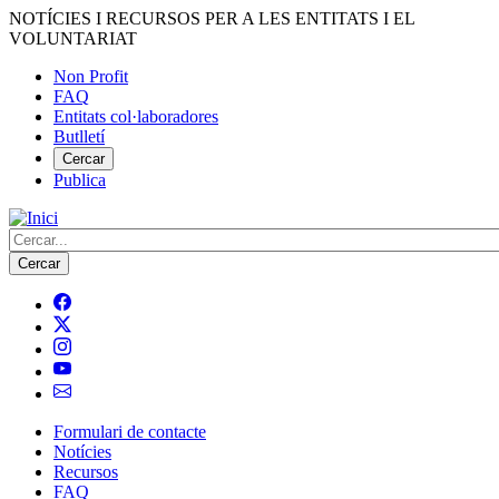
Vés
NOTÍCIES I RECURSOS PER A LES ENTITATS I EL
al
VOLUNTARIAT
contingut
Non Profit
FAQ
Menú
Entitats col·laboradores
del
Butlletí
compte
Cercar
Publica
d'usuari
Cerca
Formulari de contacte
Notícies
Navegació
Recursos
principal
FAQ