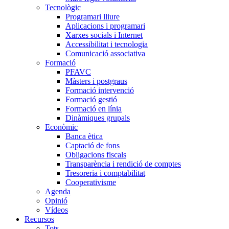
Tecnològic
Programari lliure
Aplicacions i programari
Xarxes socials i Internet
Accessibilitat i tecnologia
Comunicació associativa
Formació
PFAVC
Màsters i postgraus
Formació intervenció
Formació gestió
Formació en línia
Dinàmiques grupals
Econòmic
Banca ètica
Captació de fons
Obligacions fiscals
Transparència i rendició de comptes
Tresoreria i comptabilitat
Cooperativisme
Agenda
Opinió
Vídeos
Recursos
Tots