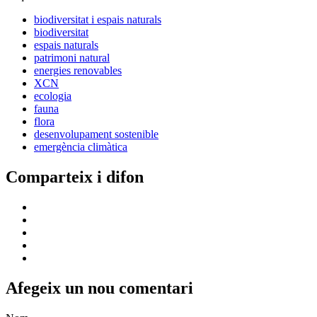
biodiversitat i espais naturals
biodiversitat
espais naturals
patrimoni natural
energies renovables
XCN
ecologia
fauna
flora
desenvolupament sostenible
emergència climàtica
Comparteix i difon
Afegeix un nou comentari