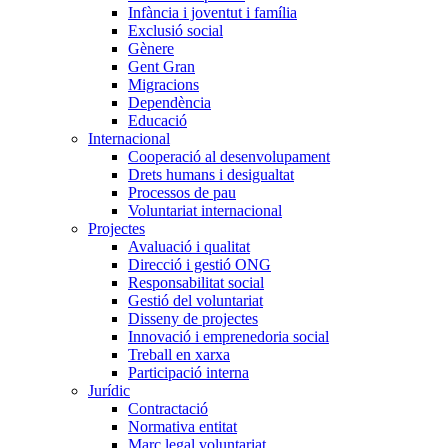
Infància i joventut i família
Exclusió social
Gènere
Gent Gran
Migracions
Dependència
Educació
Internacional
Cooperació al desenvolupament
Drets humans i desigualtat
Processos de pau
Voluntariat internacional
Projectes
Avaluació i qualitat
Direcció i gestió ONG
Responsabilitat social
Gestió del voluntariat
Disseny de projectes
Innovació i emprenedoria social
Treball en xarxa
Participació interna
Jurídic
Contractació
Normativa entitat
Marc legal voluntariat