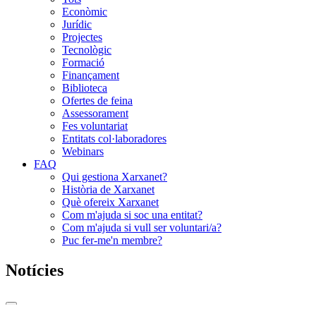
Econòmic
Jurídic
Projectes
Tecnològic
Formació
Finançament
Biblioteca
Ofertes de feina
Assessorament
Fes voluntariat
Entitats col·laboradores
Webinars
FAQ
Qui gestiona Xarxanet?
Història de Xarxanet
Què ofereix Xarxanet
Com m'ajuda si soc una entitat?
Com m'ajuda si vull ser voluntari/a?
Puc fer-me'n membre?
Notícies
Commutador