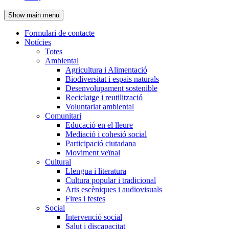
de
Show main menu
l'encapçalament
Formulari de contacte
Notícies
Navegació
Totes
principal
Ambiental
Agricultura i Alimentació
Biodiversitat i espais naturals
Desenvolupament sostenible
Reciclatge i reutilització
Voluntariat ambiental
Comunitari
Educació en el lleure
Mediació i cohesió social
Participació ciutadana
Moviment veïnal
Cultural
Llengua i literatura
Cultura popular i tradicional
Arts escèniques i audiovisuals
Fires i festes
Social
Intervenció social
Salut i discapacitat