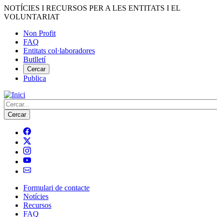
Vés
NOTÍCIES I RECURSOS PER A LES ENTITATS I EL
al
VOLUNTARIAT
contingut
Non Profit
FAQ
Menú
Entitats col·laboradores
del
Butlletí
compte
Cercar
Publica
d'usuari
Cerca
Formulari de contacte
Notícies
Navegació
Recursos
principal
FAQ