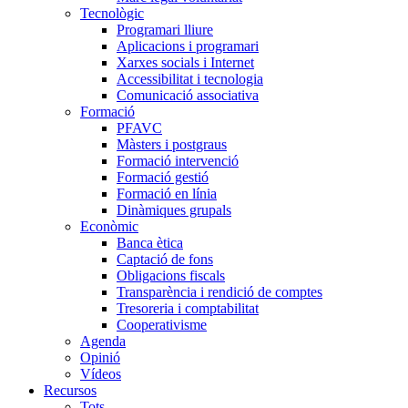
Tecnològic
Programari lliure
Aplicacions i programari
Xarxes socials i Internet
Accessibilitat i tecnologia
Comunicació associativa
Formació
PFAVC
Màsters i postgraus
Formació intervenció
Formació gestió
Formació en línia
Dinàmiques grupals
Econòmic
Banca ètica
Captació de fons
Obligacions fiscals
Transparència i rendició de comptes
Tresoreria i comptabilitat
Cooperativisme
Agenda
Opinió
Vídeos
Recursos
Tots