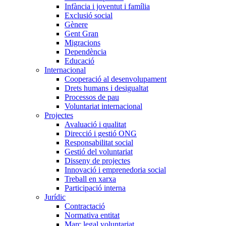
Infància i joventut i família
Exclusió social
Gènere
Gent Gran
Migracions
Dependència
Educació
Internacional
Cooperació al desenvolupament
Drets humans i desigualtat
Processos de pau
Voluntariat internacional
Projectes
Avaluació i qualitat
Direcció i gestió ONG
Responsabilitat social
Gestió del voluntariat
Disseny de projectes
Innovació i emprenedoria social
Treball en xarxa
Participació interna
Jurídic
Contractació
Normativa entitat
Marc legal voluntariat