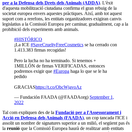
per a la Defensa dels Drets dels Animals (ADDA)
. L'èxit
d'aquesta mobilització ciutadana confirma el gran rebuig de la
societat europea envers aquestes pràctiques. Així, amb tot aquest
suport com a rerefons, les entitats organitzadores exigiran canvis
legislatius a la Comissió Europea per caminar, gradualment, cap a la
prohibició dels experiments amb animals.
#HISTÓRICO
¡La ICE
#SaveCrueltyFreeCosmetics
se ha cerrado con
1.413.383 firmas recogidas!
Pero la lucha no ha terminado. Si tenemos +
1MILLÓN de firmas VERIFICADAS, entonces
podremos exigir que
#Europa
haga lo que se le ha
pedido
GRACIAS
https://t.co/ObcWjavoAz
— Fundación FAADA (@FAADAorg)
September 1,
2022
Tal com expliquen des de la
Fundació per a l'Assessorament i
Acció en Defensa dels Animals (FAADA)
, un cop tancada l'ICE i
assolit un nombre de signatures superior a un milió, el següent pas és
la
reunió
que la Comissió Europea haurà de realitzar amb entitats