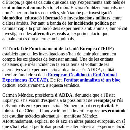
d'Europa, ja que es calcula que cada any s'experimenta amb més de
cent milions d'animals
a tot el món. Encara s'utilitzen animals, no
només per productes cosmètics, sinó també per
investigació
biomèdica
,
educació
i
formació
o
investigacions militars
, entre
d'altres àmbits. Per tant, a banda de fer
incidència política
per
caminar cap a la prohibició dels experiments amb animals, també cal
investigar en les
alternatives reals a
l'experimentació que
actualment es duu a terme amb animals.
El
Tractat de Funcionament de la Unió Europea (TFUE)
estableix que en les investigacions s’han de tenir plenament en
compte les exigències de benestar animal. Una de les entitats
catalanes que més incidència fa en la feina al voltant de les
alternatives a l'experimentació amb animals és ADDA, entitat
membre fundadora de la
European Coalition to End Animal
Experiments (ECEAE)
. De fet,
l'entitat animalista té un bloc
dedicat, exclusivament, a aquesta temàtica.
Carmen Méndez, presidenta
d'ADDA
, denuncia que a l'Estat
Espanyol s'ha viscut d'esquena a la possibilitat de
reemplaçar
l'ús
dels animals en experimentació. "No hem trobat
receptivitat
. El
ministeri de Ciència i Innovació no ha invertit cap
recurs econòmic
per estudiar mètodes alternatius", manifesta Méndez.
Afortunadament, explica, no és així en altres països europeus, on sí
que s'ha treballat per trobar possibles alternatives a l'experimentació