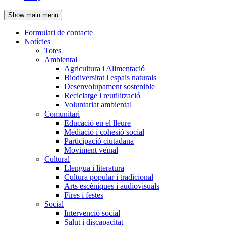
de
Show main menu
l'encapçalament
Formulari de contacte
Notícies
Navegació
Totes
principal
Ambiental
Agricultura i Alimentació
Biodiversitat i espais naturals
Desenvolupament sostenible
Reciclatge i reutilització
Voluntariat ambiental
Comunitari
Educació en el lleure
Mediació i cohesió social
Participació ciutadana
Moviment veïnal
Cultural
Llengua i literatura
Cultura popular i tradicional
Arts escèniques i audiovisuals
Fires i festes
Social
Intervenció social
Salut i discapacitat