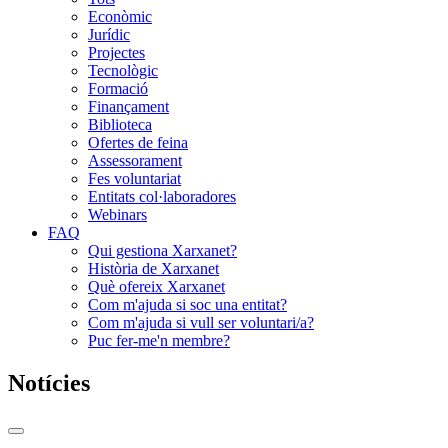
Econòmic
Jurídic
Projectes
Tecnològic
Formació
Finançament
Biblioteca
Ofertes de feina
Assessorament
Fes voluntariat
Entitats col·laboradores
Webinars
FAQ
Qui gestiona Xarxanet?
Història de Xarxanet
Què ofereix Xarxanet
Com m'ajuda si soc una entitat?
Com m'ajuda si vull ser voluntari/a?
Puc fer-me'n membre?
Notícies
Commutador