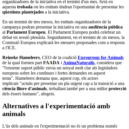
organitzadores de la iniciativa en el termini d'un mes. Serà en
aquesta
trobada
on les entitats tindran l'oportunitat de presentar les
qüestions plantejades
a la iniciativa.
En un termini de tres mesos, les entitats organitzadores de la
campanya podran presentar la iniciativa en una
audiència pública
al
Parlament Europeu
. El Parlament Europeu podrà celebrar un
debat en sessió plenària. Seguidament, en el termini de sis mesos, la
Comissió Europea explicarà les mesures proposades com a resposta
a l'ICE.
Reineke Hameleers
, CEO de la coalició
Eurogroup for Animals
de la qual formen part
FAADA
i
AnimaNaturalis
, considera que
"l'enorme suport públic envia un senyal molt clar als legisladors
europeus sobre les contínues i fortes demandes en aquest
tema". Hameleers demana que, aquest cop, els actors
implicats "actuïn per presentar un pla urgent cap a la transició a una
ciència lliure d'animals
, treballant també per a una millor
protecció
dels éssers humans", afegeix.
Alternatives a l'experimentació amb
animals
L'ús dels animals en l'experimentació no és un problema només