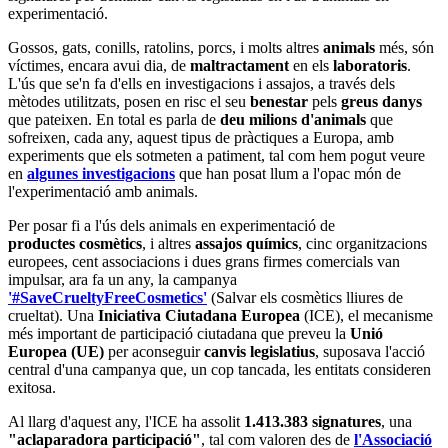
experimentació.
Gossos, gats, conills, ratolins, porcs, i molts altres
animals
més, són
víctimes, encara avui dia, de
maltractament
en els
laboratoris
.
L'ús que se'n fa d'ells en investigacions i assajos, a través dels
mètodes utilitzats, posen en risc el seu
benestar
pels
greus danys
que pateixen. En total es parla de
deu milions d'animals
que
sofreixen, cada any, aquest tipus de pràctiques a Europa, amb
experiments que els sotmeten a patiment, tal com hem pogut veure
en
algunes investigacions
que han posat llum a l'opac món de
l'experimentació amb animals.
Per posar fi a l'ús dels animals en experimentació de
productes cosmètics
, i altres
assajos químics
, cinc organitzacions
europees, cent associacions i dues grans firmes comercials van
impulsar, ara fa un any, la campanya
'#SaveCrueltyFreeCosmetics'
(Salvar els cosmètics lliures de
crueltat). Una
Iniciativa Ciutadana Europea
(ICE), el mecanisme
més important de participació ciutadana que preveu la
Unió
Europea (UE)
per aconseguir
canvis legislatius
, suposava l'acció
central d'una campanya que, un cop tancada, les entitats consideren
exitosa.
Al llarg d'aquest any, l'ICE ha assolit
1.413.383 signatures
, una
"aclaparadora participació"
, tal com valoren des de
l'Associació