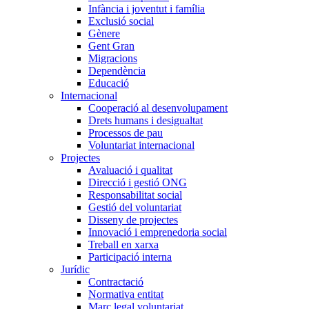
Infància i joventut i família
Exclusió social
Gènere
Gent Gran
Migracions
Dependència
Educació
Internacional
Cooperació al desenvolupament
Drets humans i desigualtat
Processos de pau
Voluntariat internacional
Projectes
Avaluació i qualitat
Direcció i gestió ONG
Responsabilitat social
Gestió del voluntariat
Disseny de projectes
Innovació i emprenedoria social
Treball en xarxa
Participació interna
Jurídic
Contractació
Normativa entitat
Marc legal voluntariat