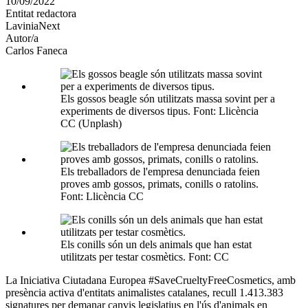
10/09/2022
altres
Entitat redactora
xarxes
LaviniaNext
socials
Autor/a
Carlos Faneca
Els gossos beagle són utilitzats massa sovint per a
experiments de diversos tipus. Font: Llicència
CC (Unplash)
Els treballadors de l'empresa denunciada feien
proves amb gossos, primats, conills o ratolins.
Font: Llicència CC
Els conills són un dels animals que han estat
utilitzats per testar cosmètics. Font: CC
La Iniciativa Ciutadana Europea #SaveCrueltyFreeCosmetics, amb
presència activa d'entitats animalistes catalanes, recull 1.413.383
signatures per demanar canvis legislatius en l'ús d'animals en