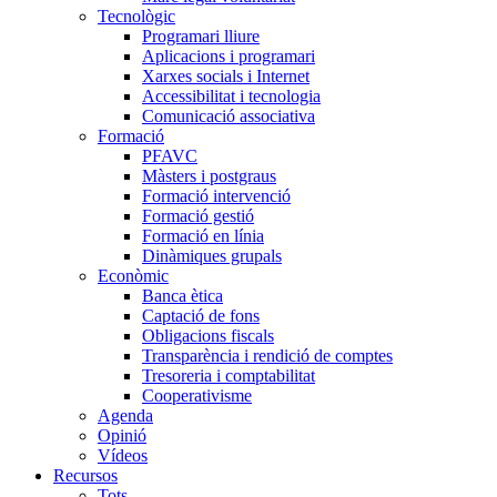
Tecnològic
Programari lliure
Aplicacions i programari
Xarxes socials i Internet
Accessibilitat i tecnologia
Comunicació associativa
Formació
PFAVC
Màsters i postgraus
Formació intervenció
Formació gestió
Formació en línia
Dinàmiques grupals
Econòmic
Banca ètica
Captació de fons
Obligacions fiscals
Transparència i rendició de comptes
Tresoreria i comptabilitat
Cooperativisme
Agenda
Opinió
Vídeos
Recursos
Tots