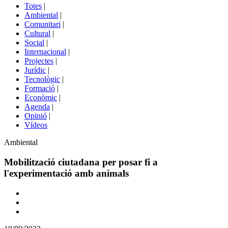
del
Totes
|
menú
Ambiental
|
de
Comunitari
|
portals
Cultural
|
Social
|
Internacional
|
Projectes
|
Jurídic
|
Tecnològic
|
Formació
|
Econòmic
|
Agenda
|
Opinió
|
Vídeos
Àmbit
Ambiental
de
la
Mobilització ciutadana per posar fi a
notícia
l'experimentació amb animals
Comparteix
Compartir
en