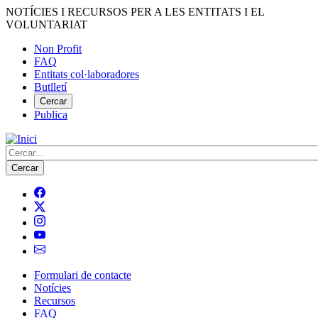
Vés
NOTÍCIES I RECURSOS PER A LES ENTITATS I EL
al
VOLUNTARIAT
contingut
Non Profit
FAQ
Menú
Entitats col·laboradores
del
Butlletí
compte
Cercar
Publica
d'usuari
Cerca
Formulari de contacte
Notícies
Navegació
Recursos
principal
FAQ