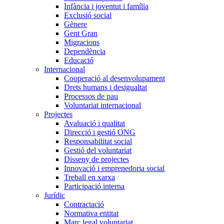
Infància i joventut i família
Exclusió social
Gènere
Gent Gran
Migracions
Dependència
Educació
Internacional
Cooperació al desenvolupament
Drets humans i desigualtat
Processos de pau
Voluntariat internacional
Projectes
Avaluació i qualitat
Direcció i gestió ONG
Responsabilitat social
Gestió del voluntariat
Disseny de projectes
Innovació i emprenedoria social
Treball en xarxa
Participació interna
Jurídic
Contractació
Normativa entitat
Marc legal voluntariat