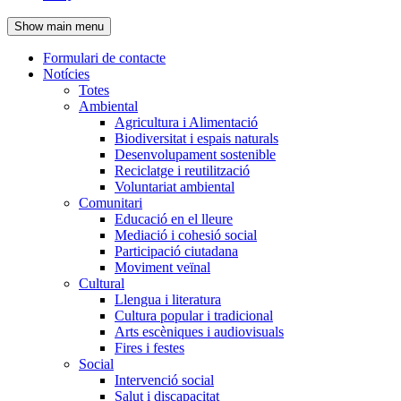
de
Show main menu
l'encapçalament
Formulari de contacte
Notícies
Navegació
Totes
principal
Ambiental
Agricultura i Alimentació
Biodiversitat i espais naturals
Desenvolupament sostenible
Reciclatge i reutilització
Voluntariat ambiental
Comunitari
Educació en el lleure
Mediació i cohesió social
Participació ciutadana
Moviment veïnal
Cultural
Llengua i literatura
Cultura popular i tradicional
Arts escèniques i audiovisuals
Fires i festes
Social
Intervenció social
Salut i discapacitat