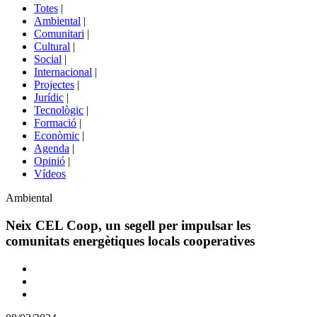
del
Totes
|
menú
Ambiental
|
de
Comunitari
|
portals
Cultural
|
Social
|
Internacional
|
Projectes
|
Jurídic
|
Tecnològic
|
Formació
|
Econòmic
|
Agenda
|
Opinió
|
Vídeos
Àmbit
Ambiental
de
la
Neix CEL Coop, un segell per impulsar les
notícia
comunitats energètiques locals cooperatives
Comparteix
Compartir
en