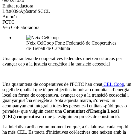
08/02/2024
altres
Entitat redactora
xarxes
L&#039;Apòstrof SCCL
socials
Autor/a
FCTC
Veu Col·laboradora
Neix CelCoop Font: Federació de Cooperatives
de Treball de Catalunta
Una quarantena de cooperatives federades uneixen esforços per
avançar cap a la justícia energètica i la transició ecosocial
Una quarantena de cooperatives de l'FCTC han creat
CEL Coop
, un
segell de qualitat que té per objectius impulsar comunitats d’energia
local en forma de cooperativa, avançar cap a la transició ecosocial i
guanyar justícia energètica. Sota aquesta marca, s'ofereix un
acompanyament integral a totes les persones i entitats -públiques o
privades- que vulguin crear una
Comunitat d'Energia Local
(CEL) cooperativa
o que ja estiguin en procés de constitució.
La iniciativa arriba en un moment en què, a Catalunya, cada cop hi
ha més CEL. Es tracta d'iniciatives col·lectives que neixen amb la