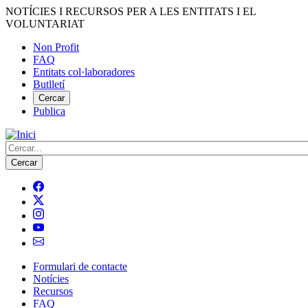
Vés
NOTÍCIES I RECURSOS PER A LES ENTITATS I EL
al
VOLUNTARIAT
contingut
Non Profit
FAQ
Menú
Entitats col·laboradores
del
Butlletí
compte
Cercar
Publica
d'usuari
Cerca
Formulari de contacte
Notícies
Navegació
Recursos
principal
FAQ