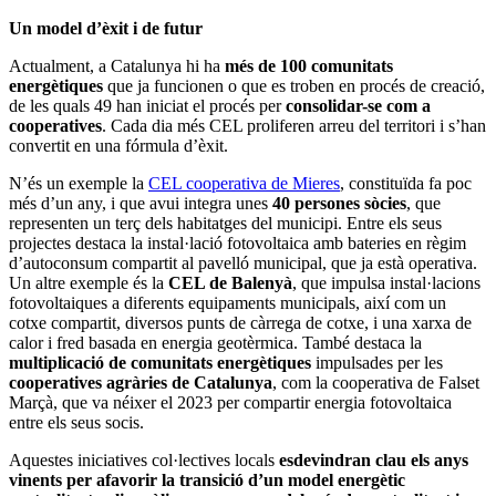
Un model d’èxit i de futur
Actualment, a Catalunya hi ha
més de 100 comunitats
energètiques
que ja funcionen o que es troben en procés de creació,
de les quals 49 han iniciat el procés per
consolidar-se com a
cooperatives
. Cada dia més CEL proliferen arreu del territori i s’han
convertit en una fórmula d’èxit.
N’és un exemple la
CEL cooperativa de Mieres
, constituïda fa poc
més d’un any, i que avui integra unes
40 persones sòcies
, que
representen un terç dels habitatges del municipi. Entre els seus
projectes destaca la instal·lació fotovoltaica amb bateries en règim
d’autoconsum compartit al pavelló municipal, que ja està operativa.
Un altre exemple és la
CEL de Balenyà
, que impulsa instal·lacions
fotovoltaiques a diferents equipaments municipals, així com un
cotxe compartit, diversos punts de càrrega de cotxe, i una xarxa de
calor i fred basada en energia geotèrmica. També destaca la
multiplicació de comunitats energètiques
impulsades per les
cooperatives agràries de Catalunya
, com la cooperativa de Falset
Marçà, que va néixer el 2023 per compartir energia fotovoltaica
entre els seus socis.
Aquestes iniciatives col·lectives locals
esdevindran clau els anys
vinents per afavorir la transició d’un model energètic