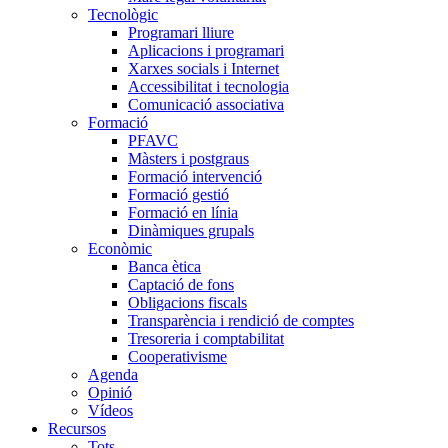
Tecnològic
Programari lliure
Aplicacions i programari
Xarxes socials i Internet
Accessibilitat i tecnologia
Comunicació associativa
Formació
PFAVC
Màsters i postgraus
Formació intervenció
Formació gestió
Formació en línia
Dinàmiques grupals
Econòmic
Banca ètica
Captació de fons
Obligacions fiscals
Transparència i rendició de comptes
Tresoreria i comptabilitat
Cooperativisme
Agenda
Opinió
Vídeos
Recursos
Tots