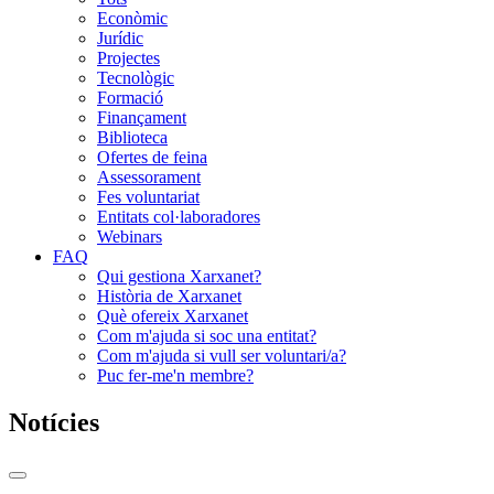
Econòmic
Jurídic
Projectes
Tecnològic
Formació
Finançament
Biblioteca
Ofertes de feina
Assessorament
Fes voluntariat
Entitats col·laboradores
Webinars
FAQ
Qui gestiona Xarxanet?
Història de Xarxanet
Què ofereix Xarxanet
Com m'ajuda si soc una entitat?
Com m'ajuda si vull ser voluntari/a?
Puc fer-me'n membre?
Notícies
Commutador