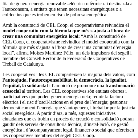
fita de generar energia renovable -elèctrica o tèrmica- i destinar-la a
l'autoconsum, a entitats que tenen necessitats energètiques o a
col·lectius que es troben en risc de pobresa energètica.
Amb la constitució de CEL Coop, el cooperativisme reivindica e
l
model cooperatiu com la fórmula que més s'ajusta a l'hora de
crear una comunitat energètica local:
“Amb la constitució de
CEL Coop, el cooperativisme reivindica el model cooperatiu com la
fórmula que més s’ajusta a l’hora de crear una comunitat d’energia
local”, afirma Moisès Martínez Fèlix, un dels impulsors del segell i
membre del Consell Rector de la Federació de Cooperatives de
Treball de Catalunya.
Les cooperatives i les CEL comparteixen la majoria dels valors, com
l’autoajuda, l’autoresponsabilitat, la democràcia, la igualtat,
l’equitat, la solidaritat
i l’ambició de promoure una
transformació
ecosocial
al territori. Les CEL cooperatives són entitats obertes i
participatives que poden generar energia neta; reduir la factura
elèctrica i el risc d’oscil·lacions en el preu de l’energia; gestionar
democràticament l’energia que s’autogenera, i treballar per la justícia
social energètica. A partir d’ara, a més, aquestes iniciatives
ciutadanes que es trobin en procés de creació o consolidació podran
gaudir dels serveis de consultoria tècnica, d’instal·lació, de gestió
energètica i d’acompanyament legal, financer o social que ofereixen
les cooperatives membres del segell CEL Coop.