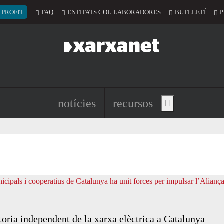
 del compte d'usuari
 PROFIT
FAQ
ENTITATS COL·LABORADORES
BUTLLETÍ
P
Navegació principal de l'encapç
notícies
recursos
Show main menu
oria independent de la xarxa elèctrica a Catalunya