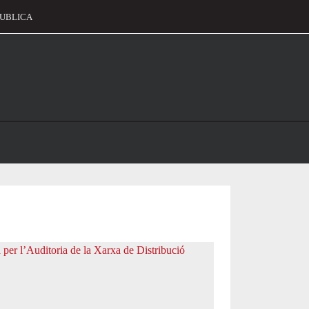
UBLICA
alament