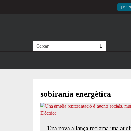
Vés al contingut
Menú
NON
Cerca
sobirania energètica
Una nova aliança reclama una audit