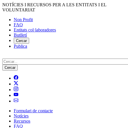
Vés
NOTÍCIES I RECURSOS PER A LES ENTITATS I EL
al
VOLUNTARIAT
contingut
Non Profit
FAQ
Menú
Entitats col·laboradores
del
Butlletí
compte
Cercar
Publica
d'usuari
Cerca
Formulari de contacte
Notícies
Navegació
Recursos
principal
FAQ