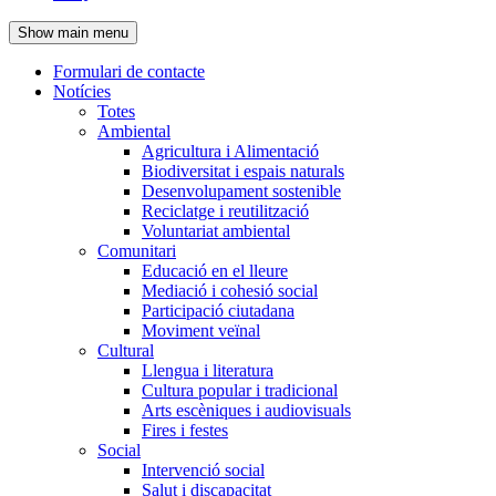
de
Show main menu
l'encapçalament
Formulari de contacte
Notícies
Navegació
Totes
principal
Ambiental
Agricultura i Alimentació
Biodiversitat i espais naturals
Desenvolupament sostenible
Reciclatge i reutilització
Voluntariat ambiental
Comunitari
Educació en el lleure
Mediació i cohesió social
Participació ciutadana
Moviment veïnal
Cultural
Llengua i literatura
Cultura popular i tradicional
Arts escèniques i audiovisuals
Fires i festes
Social
Intervenció social
Salut i discapacitat