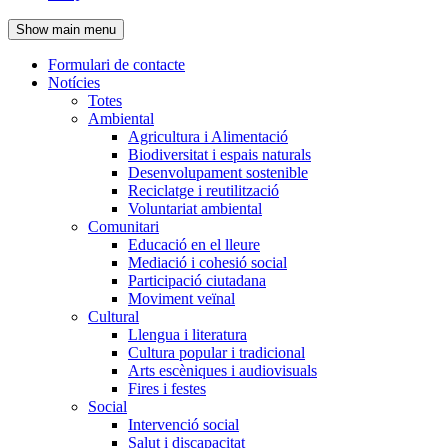
de
Show main menu
l'encapçalament
Formulari de contacte
Notícies
Navegació
Totes
principal
Ambiental
Agricultura i Alimentació
Biodiversitat i espais naturals
Desenvolupament sostenible
Reciclatge i reutilització
Voluntariat ambiental
Comunitari
Educació en el lleure
Mediació i cohesió social
Participació ciutadana
Moviment veïnal
Cultural
Llengua i literatura
Cultura popular i tradicional
Arts escèniques i audiovisuals
Fires i festes
Social
Intervenció social
Salut i discapacitat