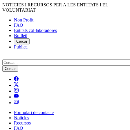
Vés
NOTÍCIES I RECURSOS PER A LES ENTITATS I EL
al
VOLUNTARIAT
contingut
Non Profit
FAQ
Menú
Entitats col·laboradores
del
Butlletí
compte
Cercar
Publica
d'usuari
Cerca
Formulari de contacte
Notícies
Navegació
Recursos
principal
FAQ