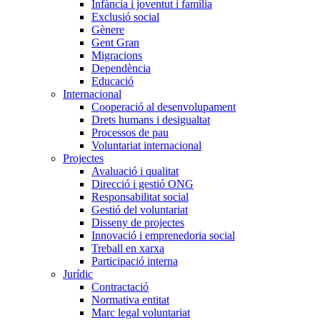
Infància i joventut i família
Exclusió social
Gènere
Gent Gran
Migracions
Dependència
Educació
Internacional
Cooperació al desenvolupament
Drets humans i desigualtat
Processos de pau
Voluntariat internacional
Projectes
Avaluació i qualitat
Direcció i gestió ONG
Responsabilitat social
Gestió del voluntariat
Disseny de projectes
Innovació i emprenedoria social
Treball en xarxa
Participació interna
Jurídic
Contractació
Normativa entitat
Marc legal voluntariat