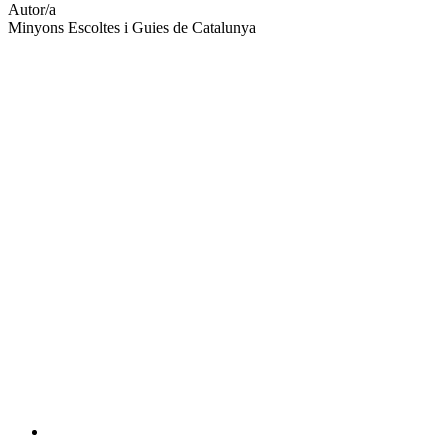
altres
Autor/a
xarxes
Minyons Escoltes i Guies de Catalunya
socials