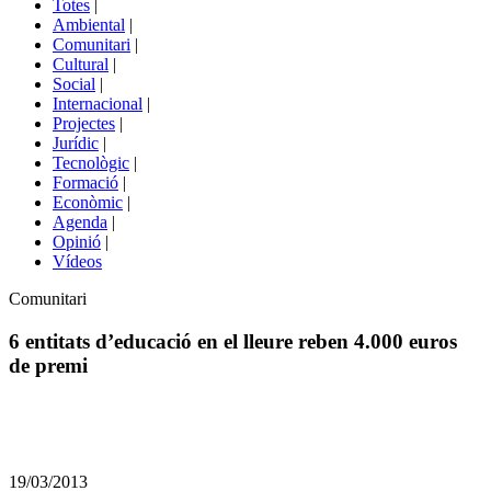
Totes
|
menú
Ambiental
|
de
Comunitari
|
portals
Cultural
|
Social
|
Internacional
|
Projectes
|
Jurídic
|
Tecnològic
|
Formació
|
Econòmic
|
Agenda
|
Opinió
|
Vídeos
Àmbit
Comunitari
de
la
6 entitats d’educació en el lleure reben 4.000 euros
notícia
de premi
Comparteix
Compartir
en
19/03/2013