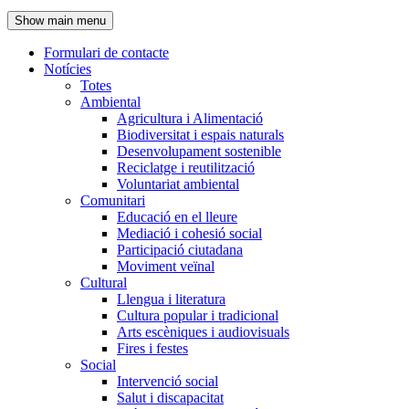
de
Show main menu
l'encapçalament
Formulari de contacte
Notícies
Navegació
Totes
principal
Ambiental
Agricultura i Alimentació
Biodiversitat i espais naturals
Desenvolupament sostenible
Reciclatge i reutilització
Voluntariat ambiental
Comunitari
Educació en el lleure
Mediació i cohesió social
Participació ciutadana
Moviment veïnal
Cultural
Llengua i literatura
Cultura popular i tradicional
Arts escèniques i audiovisuals
Fires i festes
Social
Intervenció social
Salut i discapacitat