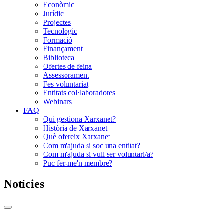
Econòmic
Jurídic
Projectes
Tecnològic
Formació
Finançament
Biblioteca
Ofertes de feina
Assessorament
Fes voluntariat
Entitats col·laboradores
Webinars
FAQ
Qui gestiona Xarxanet?
Història de Xarxanet
Què ofereix Xarxanet
Com m'ajuda si soc una entitat?
Com m'ajuda si vull ser voluntari/a?
Puc fer-me'n membre?
Notícies
Commutador
del