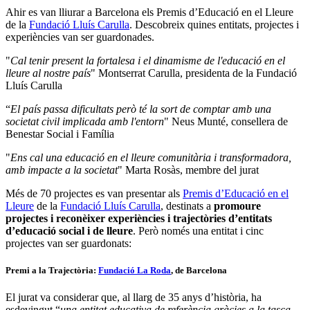
Ahir es van lliurar a Barcelona els Premis d’Educació en el Lleure
de la
Fundació Lluís Carulla
. Descobreix quines entitats, projectes i
experiències van ser guardonades.
"
Cal tenir present la fortalesa i el dinamisme de l'educació en el
lleure al nostre país
" Montserrat Carulla, presidenta de la Fundació
Lluís Carulla
“
El país passa dificultats però té la sort de comptar amb una
societat civil implicada amb l'entorn
" Neus Munté, consellera de
Benestar Social i Família
"
Ens cal una educació en el lleure comunitària i transformadora,
amb impacte a la societat
" Marta Rosàs, membre del jurat
Més de 70 projectes es van presentar als
Premis d’Educació en el
Lleure
de la
Fundació Lluís Carulla
, destinats a
promoure
projectes i reconèixer experiències i trajectòries d’entitats
d’educació social i de lleure
. Però només una entitat i cinc
projectes van ser guardonats:
Premi a la Trajectòria
:
Fundació La Roda
, de Barcelona
El jurat va considerar que, al llarg de 35 anys d’història, ha
esdevingut “
una entitat educativa de referència gràcies a la tasca