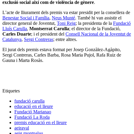
exclusió social així com de violència de gènere
.
L’acte de lliurament dels premis va estar presidit per la consellera de
Benestar Social i Família
,
Neus Munté
. També hi van assistir el
director general de Joventut,
Toni Reig
; la presidenta de la
Fundació
Lluís Carulla
,
Montserrat Carulla
; el director de la Fundació,
Carles Duarte
; i el president del
Consell Nacional de la Joventut de
Catalunya
,
Sergi Contreras
; entre altres.
El jurat dels premis estava format per Josep Gonzàlez-Agàpito,
Sergi Contreras, Carles Barba, Rosa Maria Pujol, Rafa Ruiz de
Gauna i Marta Rosàs.
Etiquetes
fundació carulla
educació en el lleure
Fundació Marianao
Fundació La Roda
premis educació en el lleure
aeiraval
aeig montpalau