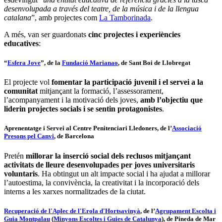
desenvolupada a través del teatre, de la música i de la llengua
catalana
”, amb projectes com
La Tamborinada
.
A més, van ser guardonats
cinc projectes i experiències
educatives
:
“
Esfera Jove
”, de la
Fundació Marianao
, de Sant Boi de Llobregat
El projecte vol
fomentar la participació juvenil i el servei a la
comunitat
mitjançant la formació, l’assessorament,
l’acompanyament i la motivació dels joves,
amb l’objectiu que
liderin projectes socials i se sentin protagonistes
.
Aprenentatge i Servei al Centre Penitenciari Lledoners
, de l’
Associació
Presons pel Canvi
, de Barcelona
Pretén
millorar la inserció social dels reclusos mitjançant
activitats de lleure desenvolupades per joves universitaris
voluntaris
. Ha obtingut un alt impacte social i ha ajudat a millorar
l’autoestima, la convivència, la creativitat i la incorporació dels
interns a les xarxes normalitzades de la ciutat.
Recuperació de l'Aplec de l'Erola d'Hortsavinyà
, de l’
Agrupament Escolta i
Guia Montpalau
(
Minyons Escoltes i Guies de Catalunya
), de Pineda de Mar