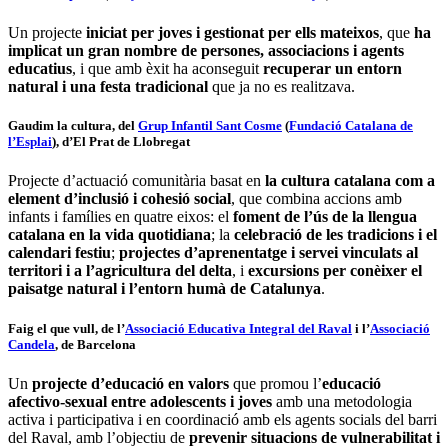
Un projecte
iniciat per joves i gestionat per ells mateixos
, que
ha
implicat un gran nombre de persones, associacions i agents
educatius
, i que amb èxit ha aconseguit
recuperar un entorn
natural i una festa tradicional
que ja no es realitzava.
Gaudim la cultura
, del
Grup Infantil Sant Cosme
(
Fundació Catalana de
l’Esplai
), d’El Prat de Llobregat
Projecte d’actuació comunitària basat en
la cultura catalana com a
element d’inclusió i cohesió social
, que combina accions amb
infants i famílies en quatre eixos: el
foment de l’ús de la llengua
catalana en la vida quotidiana
; la
celebració de les tradicions i el
calendari festiu
;
projectes d’aprenentatge i servei vinculats al
territori i a l’agricultura del delta
, i
excursions per conèixer el
paisatge natural i l’entorn humà de Catalunya
.
Faig el que vull
, de l’
Associació Educativa Integral del Raval
i l’
Associació
Candela
, de Barcelona
Un
projecte d’educació en valors
que promou l’
educació
afectivo-sexual entre adolescents i joves
amb una metodologia
activa i participativa i en coordinació amb els agents socials del barri
del Raval, amb l’objectiu de
prevenir situacions de vulnerabilitat i