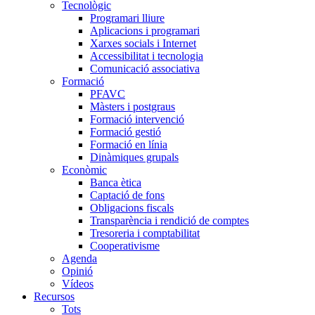
Tecnològic
Programari lliure
Aplicacions i programari
Xarxes socials i Internet
Accessibilitat i tecnologia
Comunicació associativa
Formació
PFAVC
Màsters i postgraus
Formació intervenció
Formació gestió
Formació en línia
Dinàmiques grupals
Econòmic
Banca ètica
Captació de fons
Obligacions fiscals
Transparència i rendició de comptes
Tresoreria i comptabilitat
Cooperativisme
Agenda
Opinió
Vídeos
Recursos
Tots