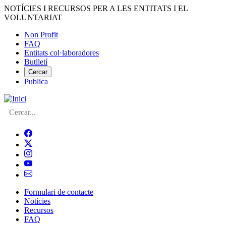
Vés
NOTÍCIES I RECURSOS PER A LES ENTITATS I EL
al
VOLUNTARIAT
contingut
Non Profit
FAQ
Menú
Entitats col·laboradores
del
Butlletí
compte
Cercar
Publica
d'usuari
Cerca
Formulari de contacte
Notícies
Navegació
Recursos
principal
FAQ