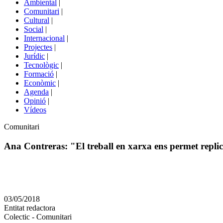
Ambiental
|
de
Comunitari
|
portals
Cultural
|
Social
|
Internacional
|
Projectes
|
Jurídic
|
Tecnològic
|
Formació
|
Econòmic
|
Agenda
|
Opinió
|
Vídeos
Àmbit
Comunitari
de
la
Ana Contreras: "El treball en xarxa ens permet replic
notícia
Comparteix
Compartir
en
03/05/2018
altres
Entitat redactora
xarxes
Colectic - Comunitari
socials