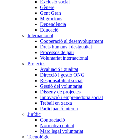
Exclusió social
Gènere
Gent Gran
Migracions
Dependència
Educació
Internacional
Cooperació al desenvolupament
Drets humans i desigualtat
Processos de pau
Voluntariat internacional
Projectes
Avaluació i qualitat
Direcció i gestió ONG
Responsabilitat social
Gestió del voluntariat
Disseny de projectes
Innovació i emprenedoria social
Treball en xarxa
Participació interna
Jurídic
Contractació
Normativa entitat
Marc legal voluntariat
Tecnològic