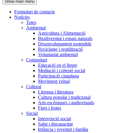
Show main menu
l'encapçalament
Formulari de contacte
Notícies
Navegació
Totes
principal
Ambiental
Agricultura i Alimentació
Biodiversitat i espais naturals
Desenvolupament sostenible
Reciclatge i reutilització
Voluntariat ambiental
Comunitari
Educació en el lleure
Mediació i cohesió social
Participació ciutadana
Moviment veïnal
Cultural
Llengua i literatura
Cultura popular i tradicional
Arts escèniques i audiovisuals
Fires i festes
Social
Intervenció social
Salut i discapacitat
Infància i joventut i família