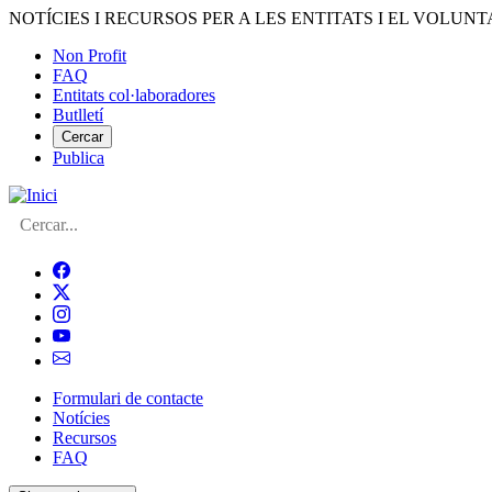
Vés
NOTÍCIES I RECURSOS PER A LES ENTITATS I EL VOLUNT
al
Non Profit
contingut
FAQ
Menú
Entitats col·laboradores
del
Butlletí
compte
Cercar
Publica
d'usuari
Cerca
Formulari de contacte
Notícies
Navegació
Recursos
principal
FAQ
de