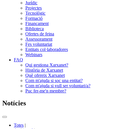
Jurídic
Projectes
Tecnològic
Formació
Finançament
Biblioteca
Ofertes de feina
Assessorament
Fes voluntariat
Entitats col·laboradores
Webinars
FAQ
Qui gestiona Xarxanet?
Història de Xarxanet
Què ofereix Xarxanet
Com m'ajuda si soc una entitat?
Com m'ajuda si vull ser voluntari/a?
Puc fer-me'n membre?
Notícies
Commutador
del
Totes
|
menú