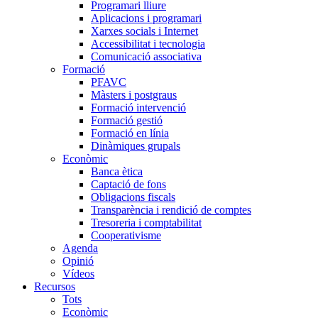
Programari lliure
Aplicacions i programari
Xarxes socials i Internet
Accessibilitat i tecnologia
Comunicació associativa
Formació
PFAVC
Màsters i postgraus
Formació intervenció
Formació gestió
Formació en línia
Dinàmiques grupals
Econòmic
Banca ètica
Captació de fons
Obligacions fiscals
Transparència i rendició de comptes
Tresoreria i comptabilitat
Cooperativisme
Agenda
Opinió
Vídeos
Recursos
Tots
Econòmic