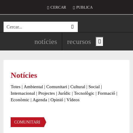
Vés al contingut
Menú del compte d'usuari
CERCAR
PUBLICA
Cerca
Navegació principal de l'encapç
notícies
recursos
Show main menu
Notícies
Totes
|
Ambiental
|
Comunitari
|
Cultural
|
Social
|
Internacional
|
Projectes
|
Jurídic
|
Tecnològic
|
Formació
|
Econòmic
|
Agenda
|
Opinió
|
Vídeos
Àmbit de la notícia
COMUNITARI