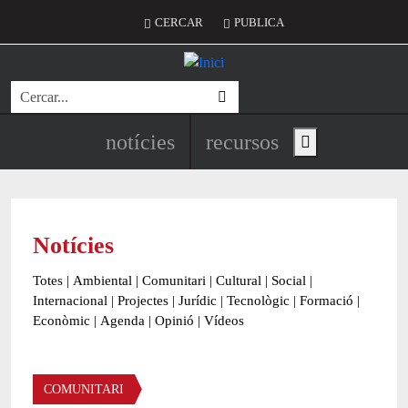
Vés al contingut
Menú del compte d'usuari
CERCAR
PUBLICA
Cerca
Navegació principal de l'encapç
notícies
recursos
Show main menu
Notícies
Totes
|
Ambiental
|
Comunitari
|
Cultural
|
Social
|
Internacional
|
Projectes
|
Jurídic
|
Tecnològic
|
Formació
|
Econòmic
|
Agenda
|
Opinió
|
Vídeos
Àmbit de la notícia
COMUNITARI