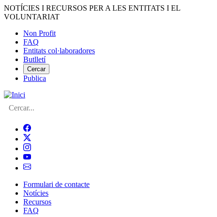
Vés
NOTÍCIES I RECURSOS PER A LES ENTITATS I EL
al
VOLUNTARIAT
contingut
Non Profit
FAQ
Menú
Entitats col·laboradores
del
Butlletí
compte
Cercar
Publica
d'usuari
Cerca
Formulari de contacte
Notícies
Navegació
Recursos
principal
FAQ