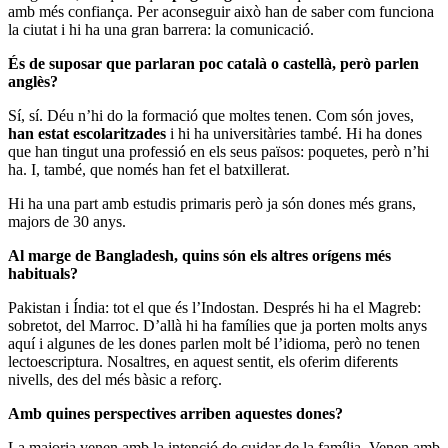
amb més confiança. Per aconseguir això han de saber com funciona
la ciutat i hi ha una gran barrera: la comunicació.
És de suposar que parlaran poc català o castellà, però parlen
anglès?
Sí, sí. Déu n’hi do la formació que moltes tenen. Com són joves,
han estat escolaritzades
i hi ha universitàries també. Hi ha dones
que han tingut una professió en els seus països: poquetes, però n’hi
ha. I, també, que només han fet el batxillerat.
Hi ha una part amb estudis primaris però ja són dones més grans,
majors de 30 anys.
Al marge de Bangladesh, quins són els altres orígens més
habituals?
Pakistan i Índia: tot el que és l’Indostan. Després hi ha el Magreb:
sobretot, del Marroc. D’allà hi ha famílies que ja porten molts anys
aquí i algunes de les dones parlen molt bé l’idioma, però no tenen
lectoescriptura. Nosaltres, en aquest sentit, els oferim diferents
nivells, des del més bàsic a reforç.
Amb quines perspectives arriben aquestes dones?
La majoria venen amb la intenció de cuidar de la família. Venen amb