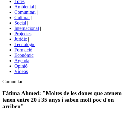
Totes
|
menú
Ambiental
|
de
Comunitari
|
portals
Cultural
|
Social
|
Internacional
|
Projectes
|
Jurídic
|
Tecnològic
|
Formació
|
Econòmic
|
Agenda
|
Opinió
|
Vídeos
Àmbit
Comunitari
de
la
Fàtima Ahmed: "Moltes de les dones que atenem
notícia
tenen entre 20 i 35 anys i saben molt poc d'on
arriben"
Comparteix
Compartir