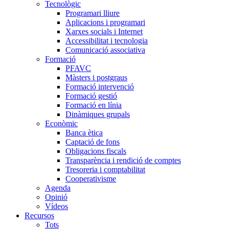
Tecnològic
Programari lliure
Aplicacions i programari
Xarxes socials i Internet
Accessibilitat i tecnologia
Comunicació associativa
Formació
PFAVC
Màsters i postgraus
Formació intervenció
Formació gestió
Formació en línia
Dinàmiques grupals
Econòmic
Banca ètica
Captació de fons
Obligacions fiscals
Transparència i rendició de comptes
Tresoreria i comptabilitat
Cooperativisme
Agenda
Opinió
Vídeos
Recursos
Tots