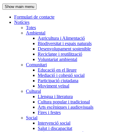
de
Show main menu
l'encapçalament
Formulari de contacte
Notícies
Navegació
Totes
principal
Ambiental
Agricultura i Alimentació
Biodiversitat i espais naturals
Desenvolupament sostenible
Reciclatge i reutilització
Voluntariat ambiental
Comunitari
Educació en el lleure
Mediació i cohesió social
Participació ciutadana
Moviment veïnal
Cultural
Llengua i literatura
Cultura popular i tradicional
Arts escèniques i audiovisuals
Fires i festes
Social
Intervenció social
Salut i discapacitat