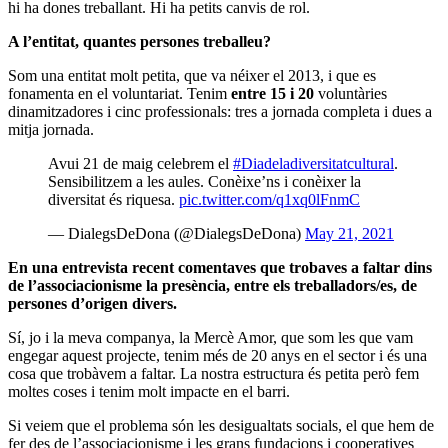
hi ha dones treballant. Hi ha petits canvis de rol.
A l’entitat, quantes persones treballeu?
Som una entitat molt petita, que va néixer el 2013, i que es
fonamenta en el voluntariat. Tenim
entre 15 i 20
voluntàries
dinamitzadores i cinc professionals: tres a jornada completa i dues a
mitja jornada.
Avui 21 de maig celebrem el
#Diadeladiversitatcultural
.
Sensibilitzem a les aules. Conèixe’ns i conèixer la
diversitat és riquesa.
pic.twitter.com/q1xq0lFnmC
— DialegsDeDona (@DialegsDeDona)
May 21, 2021
En una entrevista recent comentaves que trobaves a faltar dins
de l’associacionisme la presència, entre els treballadors/es, de
persones d’origen divers.
Sí, jo i la meva companya, la Mercè Amor, que som les que vam
engegar aquest projecte, tenim més de 20 anys en el sector i és una
cosa que trobàvem a faltar. La nostra estructura és petita però fem
moltes coses i tenim molt impacte en el barri.
Si veiem que el problema són les desigualtats socials, el que hem de
fer des de l’associacionisme i les grans fundacions i cooperatives