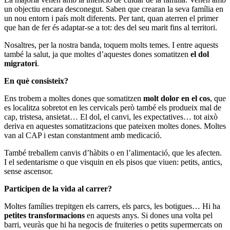
un objectiu encara desconegut. Saben que crearan la seva família en
un nou entorn i país molt diferents. Per tant, quan aterren el primer
que han de fer és adaptar-se a tot: des del seu marit fins al territori.
Nosaltres, per la nostra banda, toquem molts temes. I entre aquests
també la salut, ja que moltes d’aquestes dones somatitzen
el dol
migratori
.
En què consisteix?
Ens trobem a moltes dones que somatitzen
molt dolor en el cos
, que
es localitza sobretot en les cervicals però també els produeix mal de
cap, tristesa, ansietat… El dol, el canvi, les expectatives… tot això
deriva en aquestes somatitzacions que pateixen moltes dones. Moltes
van al CAP i estan constantment amb medicació.
També treballem canvis d’hàbits o en l’alimentació, que les afecten.
I el sedentarisme o que visquin en els pisos que viuen: petits, antics,
sense ascensor.
Participen de la vida al carrer?
Moltes famílies trepitgen els carrers, els parcs, les botigues… Hi ha
petites transformacions
en aquests anys. Si dones una volta pel
barri, veuràs que hi ha negocis de fruiteries o petits supermercats on