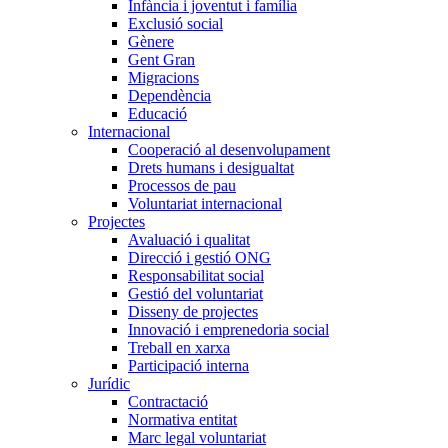
Infància i joventut i família
Exclusió social
Gènere
Gent Gran
Migracions
Dependència
Educació
Internacional
Cooperació al desenvolupament
Drets humans i desigualtat
Processos de pau
Voluntariat internacional
Projectes
Avaluació i qualitat
Direcció i gestió ONG
Responsabilitat social
Gestió del voluntariat
Disseny de projectes
Innovació i emprenedoria social
Treball en xarxa
Participació interna
Jurídic
Contractació
Normativa entitat
Marc legal voluntariat