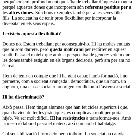
perquè creiem profundament que s’ha de treballar d’aquesta manera
perquè aquestes dones que incorporem són
referents positius per a
les altres dones
. Són bons exemples també per a les seves filles i
fills. La societat ha de tenir prou flexibilitat per incorporar la
diversitat en els seus espais.
I existeix aquesta flexibilitat?
Doncs no. Estem treballant per aconseguir-ho. Hi ha moltes entitats
que hi som darrere, però
queda molt camí
per recórrer en aquest
sentit. Passa el mateix que amb la perspectiva de gènere: volem que
les dones també estiguin en els òrgans decisoris, però ara per ara no
és real.
Hem de tenir en compte que hi ha gent capaç i amb formació, i no
permetre, com a societat avançada i democràtica, que un nom, un
cognom, una classe social o un origen condicionin l’ascensor social.
Hi ha discriminació?
Això passa. Hem tingut alumnes que han fet cicles superiors i que,
quan havien de fer les pràctiques, es complicava molt per portar
hijab. Va ser molt difícil.
Hi ha resistències
a transformar-nos. Amb
la inserció laboral passa el mateix, així com amb l’habitatge.
Cal sensibilització i formació per a tothom. La societat ha canviat,