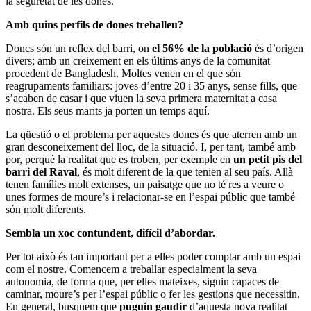
la seguretat de les dones.
Amb quins perfils de dones treballeu?
Doncs són un reflex del barri, on
el 56% de la població
és d’origen
divers; amb un creixement en els últims anys de la comunitat
procedent de Bangladesh. Moltes venen en el que són
reagrupaments familiars: joves d’entre 20 i 35 anys, sense fills, que
s’acaben de casar i que viuen la seva primera maternitat a casa
nostra. Els seus marits ja porten un temps aquí.
La qüestió o el problema per aquestes dones és que aterren amb un
gran desconeixement del lloc, de la situació. I, per tant, també amb
por, perquè la realitat que es troben, per exemple en
un petit pis del
barri del Raval
, és molt diferent de la que tenien al seu país. Allà
tenen famílies molt extenses, un paisatge que no té res a veure o
unes formes de moure’s i relacionar-se en l’espai públic que també
són molt diferents.
Sembla un xoc contundent, difícil d’abordar.
Per tot això és tan important per a elles poder comptar amb un espai
com el nostre. Comencem a treballar especialment la seva
autonomia, de forma que, per elles mateixes, siguin capaces de
caminar, moure’s per l’espai públic o fer les gestions que necessitin.
En general, busquem que
puguin gaudir
d’aquesta nova realitat