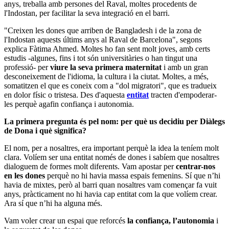
anys, treballa amb persones del Raval, moltes procedents de
l'Indostan, per facilitar la seva integració en el barri.
"Creixen les dones que arriben de Bangladesh i de la zona de
l'Indostan aquests últims anys al Raval de Barcelona", segons
explica Fàtima Ahmed. Moltes ho fan sent molt joves, amb certs
estudis -algunes, fins i tot són universitàries o han tingut una
professió- per
viure la seva primera maternitat
i amb un gran
desconeixement de l'idioma, la cultura i la ciutat. Moltes, a més,
somatitzen el que es coneix com a "dol migratori", que es tradueix
en dolor físic o tristesa. Des d'aquesta
entitat
tracten d'empoderar-
les perquè agafin confiança i autonomia.
La primera pregunta és pel nom: per què us decidiu per Diàlegs
de Dona i què significa?
El nom, per a nosaltres, era important perquè la idea la teníem molt
clara. Volíem ser una entitat només de dones i sabíem que nosaltres
dialoguem de formes molt diferents. Vam apostar per
centrar-nos
en les dones
perquè no hi havia massa espais femenins. Sí que n’hi
havia de mixtes, però al barri quan nosaltres vam començar fa vuit
anys, pràcticament no hi havia cap entitat com la que volíem crear.
Ara sí que n’hi ha alguna més.
Vam voler crear un espai que reforcés
la confiança, l’autonomia
i