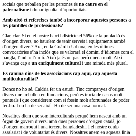
socials que treballen per les persones és
no caure en el
paternalisme
i donar igualtat d’oportunitats.
Amb això et refereixes també a incorporar aquestes persones a
les plantilles de professionals?
Clar, clar. Si en el nostre barri i districte el 56% de la població és
d’origen divers, no hauríem de tenir serveis i equipaments també
d’origen divers? Ara, en la Guàrdia Urbana, en les últimes
convocatòries s’ha inclòs que es valorarà el domini d’idiomes com el
bangla, l’indi o l’urdú. Això ja és un pas però queda molt. Així
s’avança cap a
un enriquiment cultural
i una mirada més plural.
Es camina dins de les associacions cap aquí, cap aquesta
multiculturalitat?
Doncs no ho sé. Caldria fer un estudi. Tinc companyes d’origen
divers que treballen en fundacions, però es tracta de casos molt
puntuals i que considerem com si fossin molt afortunades de poder
fer-ho. I no ha de ser així. Ha de ser una cosa normal.
Nosaltres diem que som interculturals perquè hem nascut amb un
òrgan de govern divers: amb dues persones d’origen català, jo
d’origen marroquí i una tercera bangladeshí. I el nostre equip
assalariat i de voluntariat és divers. Nosaltres anem en aquesta línia