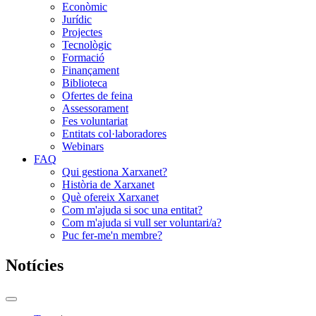
Econòmic
Jurídic
Projectes
Tecnològic
Formació
Finançament
Biblioteca
Ofertes de feina
Assessorament
Fes voluntariat
Entitats col·laboradores
Webinars
FAQ
Qui gestiona Xarxanet?
Història de Xarxanet
Què ofereix Xarxanet
Com m'ajuda si soc una entitat?
Com m'ajuda si vull ser voluntari/a?
Puc fer-me'n membre?
Notícies
Commutador
del