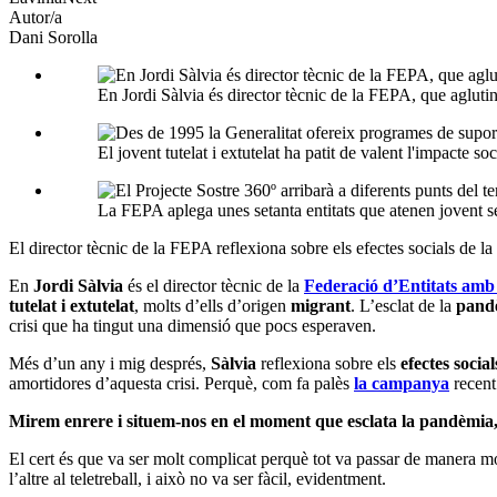
Autor/a
Dani Sorolla
En Jordi Sàlvia és director tècnic de la FEPA, que aglutin
El jovent tutelat i extutelat ha patit de valent l'impacte so
La FEPA aplega unes setanta entitats que atenen jovent s
El director tècnic de la FEPA reflexiona sobre els efectes socials de la p
En
Jordi Sàlvia
és el director tècnic de la
Federació d’Entitats amb 
tutelat i extutelat
, molts d’ells d’origen
migrant
. L’esclat de la
pand
crisi que ha tingut una dimensió que pocs esperaven.
Més d’un any i mig després,
Sàlvia
reflexiona sobre els
efectes soci
amortidores d’aquesta crisi. Perquè, com fa palès
la campanya
recent
Mirem enrere i situem-nos en el moment que esclata la pandèmia
El cert és que va ser molt complicat perquè tot va passar de manera mo
l’altre al teletreball, i això no va ser fàcil, evidentment.