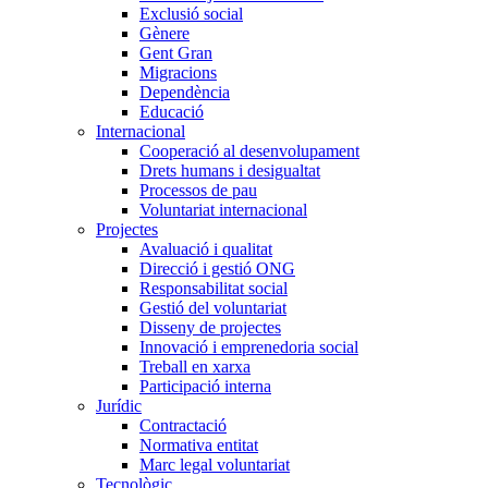
Exclusió social
Gènere
Gent Gran
Migracions
Dependència
Educació
Internacional
Cooperació al desenvolupament
Drets humans i desigualtat
Processos de pau
Voluntariat internacional
Projectes
Avaluació i qualitat
Direcció i gestió ONG
Responsabilitat social
Gestió del voluntariat
Disseny de projectes
Innovació i emprenedoria social
Treball en xarxa
Participació interna
Jurídic
Contractació
Normativa entitat
Marc legal voluntariat
Tecnològic