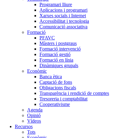
Programari lliure
Aplicacions i programari
Xarxes socials i Internet
Accessibilitat i tecnologia
Comunicació associativa
Formació
PFAVC
Màsters i postgraus
Formació intervenció
Formació gestió
Formació en línia
Dinàmiques grupals
Econòmic
Banca ètica
Captació de fons
Obligacions fiscals
Transparència i rendició de comptes
Tresoreria i comptabilitat
Cooperativisme
Agenda
Opinió
Vídeos
Recursos
Tots
Econòmic