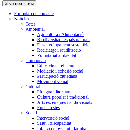
Show main menu
l'encapçalament
Formulari de contacte
Notícies
Navegació
Totes
principal
Ambiental
Agricultura i Alimentació
Biodiversitat i espais naturals
Desenvolupament sostenible
Reciclatge i reutilització
Voluntariat ambiental
Comunitari
Educació en el lleure
Mediació i cohesió social
Participació ciutadana
Moviment veïnal
Cultural
Llengua i literatura
Cultura popular i tradicional
Arts escèniques i audiovisuals
Fires i festes
Social
Intervenció social
Salut i discapacitat
Infància i joventut i família