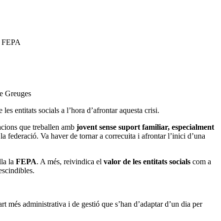
t: FEPA
de Greuges
les entitats socials a l’hora d’afrontar aquesta crisi.
iacions que treballen amb
jovent sense suport familiar, especialment
a federació. Va haver de tornar a correcuita i afrontar l’inici d’una
lla la
FEPA
. A més, reivindica el
valor de les entitats socials
com a
rescindibles.
art més administrativa i de gestió que s’han d’adaptar d’un dia per