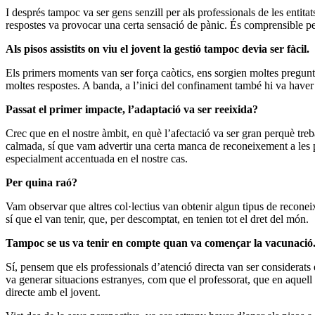
I després tampoc va ser gens senzill per als professionals de les entita
respostes va provocar una certa sensació de pànic. És comprensible p
Als pisos assistits on viu el jovent la gestió tampoc devia ser fàcil.
Els primers moments van ser força caòtics, ens sorgien moltes pregunt
moltes respostes. A banda, a l’inici del confinament també hi va haver 
Passat el primer impacte, l’adaptació va ser reeixida?
Crec que en el nostre àmbit, en què l’afectació va ser gran perquè treb
calmada, sí que vam advertir una certa manca de reconeixement a les per
especialment accentuada en el nostre cas.
Per quina raó?
Vam observar que altres col·lectius van obtenir algun tipus de reconei
sí que el van tenir, que, per descomptat, en tenien tot el dret del món.
Tampoc se us va tenir en compte quan va començar la vacunació
Sí, pensem que els professionals d’atenció directa van ser considerats 
va generar situacions estranyes, com que el professorat, que en aquell 
directe amb el jovent.