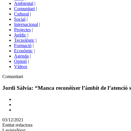
menú
Ambiental
|
de
Comunitari
|
portals
Cultural
|
Social
|
Internacional
|
Projectes
|
Jurídic
|
Tecnològic
|
Formació
|
Econòmic
|
Agenda
|
Opinió
|
Vídeos
Àmbit
Comunitari
de
la
Jordi Sàlvia: “Manca reconèixer l’àmbit de l’atenció s
notícia
Comparteix
Compartir
en
03/12/2021
altres
Entitat redactora
xarxes
LaviniaNext
socials