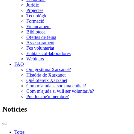
Jurídic
Projectes
Tecnològic
Formació
Finançament
Biblioteca
Ofertes de feina
Assessorament
Fes voluntariat
Entitats col·laboradores
Webinars
FAQ
Qui gestiona Xarxanet?
Història de Xarxanet
Què ofereix Xarxanet
Com m'ajuda si soc una entitat?
Com m'ajuda si vull ser voluntari/a?
Puc fer-me'n membre?
Notícies
Commutador
del
Totes
|