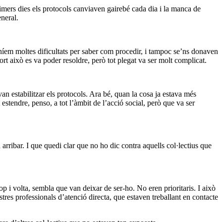
 primers dies els protocols canviaven gairebé cada dia i la manca de
eneral.
níem moltes dificultats per saber com procedir, i tampoc se’ns donaven
ort això es va poder resoldre, però tot plegat va ser molt complicat.
an estabilitzar els protocols. Ara bé, quan la cosa ja estava més
stendre, penso, a tot l’àmbit de l’acció social, però que va ser
rribar. I que quedi clar que no ho dic contra aquells col·lectius que
p i volta, sembla que van deixar de ser-ho. No eren prioritaris. I això
tres professionals d’atenció directa, que estaven treballant en contacte