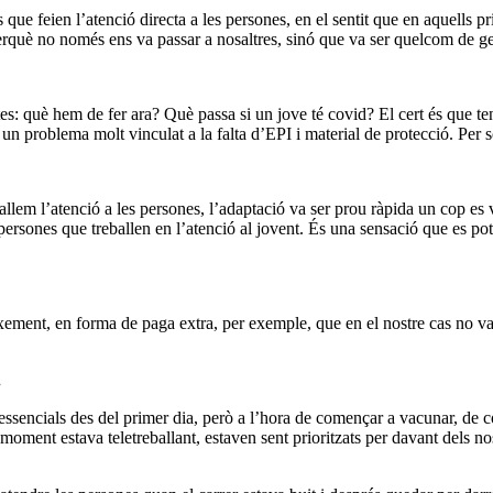
ts que feien l’atenció directa a les persones, en el sentit que en aquells
erquè no només ens va passar a nosaltres, sinó que va ser quelcom de g
es: què hem de fer ara? Què passa si un jove té covid? El cert és que te
un problema molt vinculat a la falta d’EPI i material de protecció. Per s
allem l’atenció a les persones, l’adaptació va ser prou ràpida un cop es v
sones que treballen en l’atenció al jovent. És una sensació que es pot e
xement, en forma de paga extra, per exemple, que en el nostre cas no va a
.
essencials des del primer dia, però a l’hora de començar a vacunar, de co
moment estava teletreballant, estaven sent prioritzats per davant dels nos