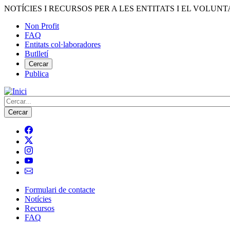
Vés
NOTÍCIES I RECURSOS PER A LES ENTITATS I EL VOLUNT
al
Non Profit
contingut
FAQ
Menú
Entitats col·laboradores
del
Butlletí
compte
Cercar
Publica
d'usuari
Cerca
Formulari de contacte
Notícies
Navegació
Recursos
principal
FAQ
de