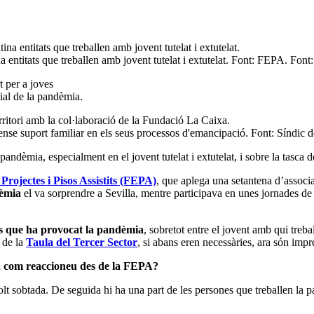
a entitats que treballen amb jovent tutelat i extutelat. Font: FEPA. Fon
cial de la pandèmia.
ense suport familiar en els seus processos d'emancipació. Font: Síndic 
andèmia, especialment en el jovent tutelat i extutelat, i sobre la tasca de 
Projectes i Pisos Assistits (FEPA)
, que aplega una setantena d’assoc
èmia
el va sorprendre a Sevilla, mentre participava en unes jornades de l
als que ha provocat la pandèmia
, sobretot entre el jovent amb qui treba
 de la
Taula del Tercer Sector
, si abans eren necessàries, ara són imp
, com reaccioneu des de la FEPA?
lt sobtada. De seguida hi ha una part de les persones que treballen la p