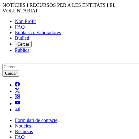
Vés
NOTÍCIES I RECURSOS PER A LES ENTITATS I EL
al
VOLUNTARIAT
contingut
Non Profit
FAQ
Menú
Entitats col·laboradores
del
Butlletí
compte
Cercar
Publica
d'usuari
Cerca
Formulari de contacte
Notícies
Navegació
Recursos
principal
FAQ