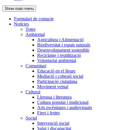
de
Show main menu
l'encapçalament
Formulari de contacte
Notícies
Navegació
Totes
principal
Ambiental
Agricultura i Alimentació
Biodiversitat i espais naturals
Desenvolupament sostenible
Reciclatge i reutilització
Voluntariat ambiental
Comunitari
Educació en el lleure
Mediació i cohesió social
Participació ciutadana
Moviment veïnal
Cultural
Llengua i literatura
Cultura popular i tradicional
Arts escèniques i audiovisuals
Fires i festes
Social
Intervenció social
Salut i discapacitat