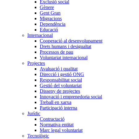
Exclusió social
Gènere
Gent Gran
Migracions
Dependència
Educació
Internacional
Cooperació al desenvolupament
Drets humans i desigualtat
Processos de pau
Voluntariat internacional
Projectes
Avaluació i qualitat
Direcció i gestió ONG
Responsabilitat social
Gestió del voluntariat
Disseny de projectes
Innovació i emprenedoria social
Treball en xarxa
Participació interna
Jurídic
Contractació
Normativa entitat
Marc legal voluntariat
Tecnològic