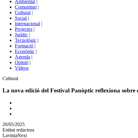
Ambiental
|
de
Comunitari
|
portals
Cultural
|
Social
|
Internacional
|
Projectes
|
Jurídic
|
Tecnològic
|
Formació
|
Econòmic
|
Agenda
|
Opinió
|
Vídeos
Àmbit
Cultural
de
la
La nova edició del Festival Panòptic reflexiona sobre 
notícia
Comparteix
Compartir
en
20/05/2025
altres
Entitat redactora
xarxes
LaviniaNext
socials