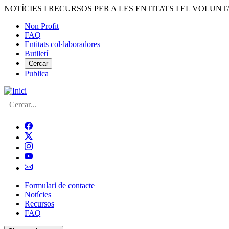
Vés
NOTÍCIES I RECURSOS PER A LES ENTITATS I EL VOLUNT
al
Non Profit
contingut
FAQ
Menú
Entitats col·laboradores
del
Butlletí
compte
Cercar
Publica
d'usuari
Cerca
Formulari de contacte
Notícies
Navegació
Recursos
principal
FAQ
de