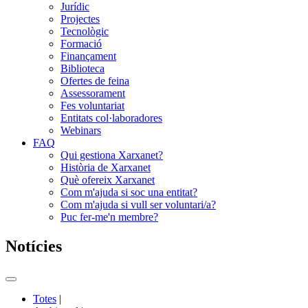
Jurídic
Projectes
Tecnològic
Formació
Finançament
Biblioteca
Ofertes de feina
Assessorament
Fes voluntariat
Entitats col·laboradores
Webinars
FAQ
Qui gestiona Xarxanet?
Història de Xarxanet
Què ofereix Xarxanet
Com m'ajuda si soc una entitat?
Com m'ajuda si vull ser voluntari/a?
Puc fer-me'n membre?
Notícies
Commutador
del
Totes
|
menú