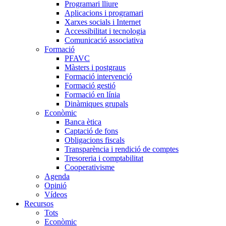
Programari lliure
Aplicacions i programari
Xarxes socials i Internet
Accessibilitat i tecnologia
Comunicació associativa
Formació
PFAVC
Màsters i postgraus
Formació intervenció
Formació gestió
Formació en línia
Dinàmiques grupals
Econòmic
Banca ètica
Captació de fons
Obligacions fiscals
Transparència i rendició de comptes
Tresoreria i comptabilitat
Cooperativisme
Agenda
Opinió
Vídeos
Recursos
Tots
Econòmic