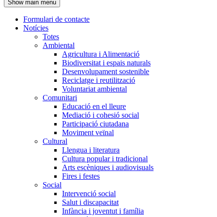
Show main menu
l'encapçalament
Formulari de contacte
Notícies
Navegació
Totes
principal
Ambiental
Agricultura i Alimentació
Biodiversitat i espais naturals
Desenvolupament sostenible
Reciclatge i reutilització
Voluntariat ambiental
Comunitari
Educació en el lleure
Mediació i cohesió social
Participació ciutadana
Moviment veïnal
Cultural
Llengua i literatura
Cultura popular i tradicional
Arts escèniques i audiovisuals
Fires i festes
Social
Intervenció social
Salut i discapacitat
Infància i joventut i família