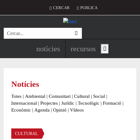
Vés al contingut
Menú del compte d'usuari
CERCAR
PUBLICA
Cerca
Navegació principal de l'encapç
notícies
recursos
Show main menu
Notícies
Totes
|
Ambiental
|
Comunitari
|
Cultural
|
Social
|
Internacional
|
Projectes
|
Jurídic
|
Tecnològic
|
Formació
|
Econòmic
|
Agenda
|
Opinió
|
Vídeos
Àmbit de la notícia
CULTURAL