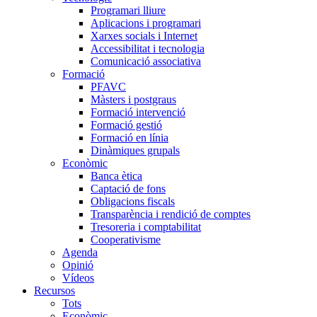
Programari lliure
Aplicacions i programari
Xarxes socials i Internet
Accessibilitat i tecnologia
Comunicació associativa
Formació
PFAVC
Màsters i postgraus
Formació intervenció
Formació gestió
Formació en línia
Dinàmiques grupals
Econòmic
Banca ètica
Captació de fons
Obligacions fiscals
Transparència i rendició de comptes
Tresoreria i comptabilitat
Cooperativisme
Agenda
Opinió
Vídeos
Recursos
Tots
Econòmic