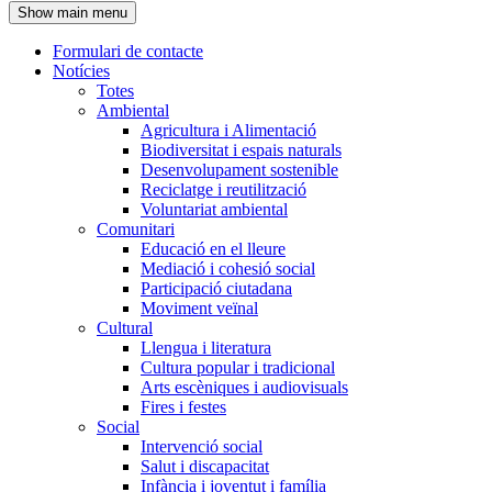
Show main menu
l'encapçalament
Formulari de contacte
Notícies
Navegació
Totes
principal
Ambiental
Agricultura i Alimentació
Biodiversitat i espais naturals
Desenvolupament sostenible
Reciclatge i reutilització
Voluntariat ambiental
Comunitari
Educació en el lleure
Mediació i cohesió social
Participació ciutadana
Moviment veïnal
Cultural
Llengua i literatura
Cultura popular i tradicional
Arts escèniques i audiovisuals
Fires i festes
Social
Intervenció social
Salut i discapacitat
Infància i joventut i família