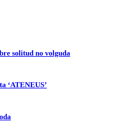
obre solitud no volguda
vista ‘ATENEUS’
Roda