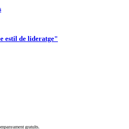
s
 estil de lideratge"
companyament gratuïts.