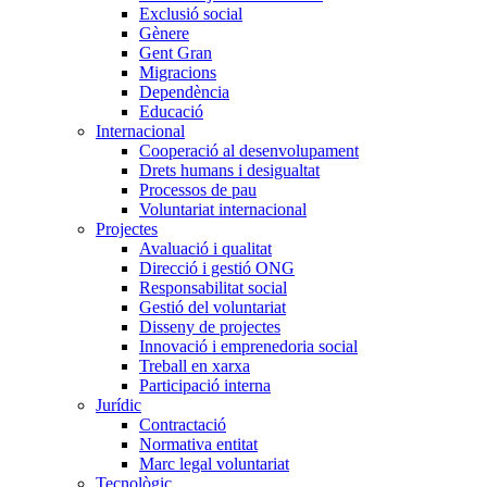
Exclusió social
Gènere
Gent Gran
Migracions
Dependència
Educació
Internacional
Cooperació al desenvolupament
Drets humans i desigualtat
Processos de pau
Voluntariat internacional
Projectes
Avaluació i qualitat
Direcció i gestió ONG
Responsabilitat social
Gestió del voluntariat
Disseny de projectes
Innovació i emprenedoria social
Treball en xarxa
Participació interna
Jurídic
Contractació
Normativa entitat
Marc legal voluntariat
Tecnològic