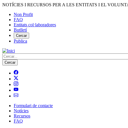
Vés
NOTÍCIES I RECURSOS PER A LES ENTITATS I EL VOLUNT
al
Non Profit
contingut
FAQ
Menú
Entitats col·laboradores
del
Butlletí
compte
Cercar
Publica
d'usuari
Cerca
Formulari de contacte
Notícies
Navegació
Recursos
principal
FAQ
de