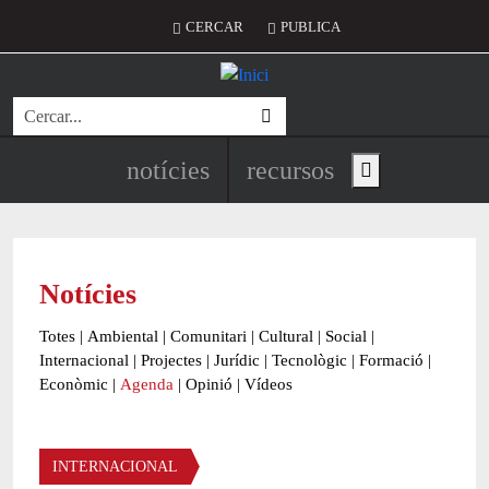
Vés al contingut
Menú del compte d'usuari
CERCAR
PUBLICA
Cerca
Navegació principal de l'encapç
notícies
recursos
Show main menu
Notícies
Totes
|
Ambiental
|
Comunitari
|
Cultural
|
Social
|
Internacional
|
Projectes
|
Jurídic
|
Tecnològic
|
Formació
|
Econòmic
|
Agenda
|
Opinió
|
Vídeos
Àmbit de la notícia
INTERNACIONAL