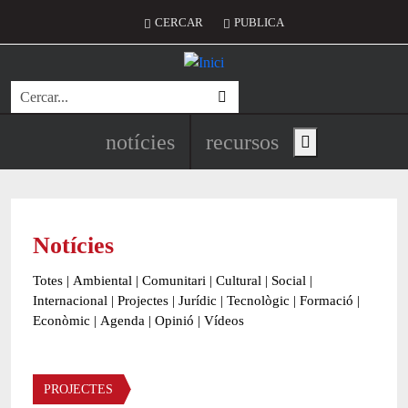
Vés al contingut
Menú del compte d'usuari
CERCAR
PUBLICA
Cerca
Navegació principal de l'encapç
notícies
recursos
Show main menu
Notícies
Totes
|
Ambiental
|
Comunitari
|
Cultural
|
Social
|
Internacional
|
Projectes
|
Jurídic
|
Tecnològic
|
Formació
|
Econòmic
|
Agenda
|
Opinió
|
Vídeos
Àmbit de la notícia
PROJECTES