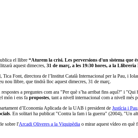
ublica el llibre
“Aturem la crisi. Les perversions d'un sistema que é
ealitzarà aquest dimecres,
31 de març, a les 19:30 hores, a la Llibreri
ca Font, directora de l’Institut Català Internacional per la Pau, i Iola
u nou llibre, que tindrà lloc aquest dimecres, 31 de març.
respostes a preguntes com ara "Per què s’ha arribat fins aquí?" i "Qui hi h
el món i ens fa
propostes
, tant a nivell internacional com a nivell més 
epartament d’Economia Aplicada de la UAB i president de
Justícia i Pau
cials
. En solitari ha publicat "Contra la fam i la guerra" (2004), "Un a
le sobre l'
Arcadi Oliveres a la Viquipèdia
o mirar aquest vídeo en què fa