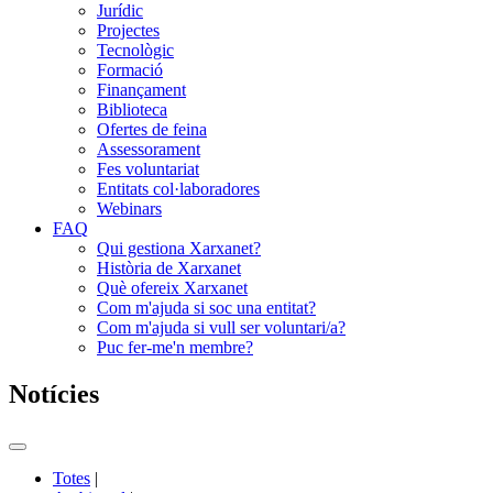
Jurídic
Projectes
Tecnològic
Formació
Finançament
Biblioteca
Ofertes de feina
Assessorament
Fes voluntariat
Entitats col·laboradores
Webinars
FAQ
Qui gestiona Xarxanet?
Història de Xarxanet
Què ofereix Xarxanet
Com m'ajuda si soc una entitat?
Com m'ajuda si vull ser voluntari/a?
Puc fer-me'n membre?
Notícies
Commutador
del
Totes
|
menú