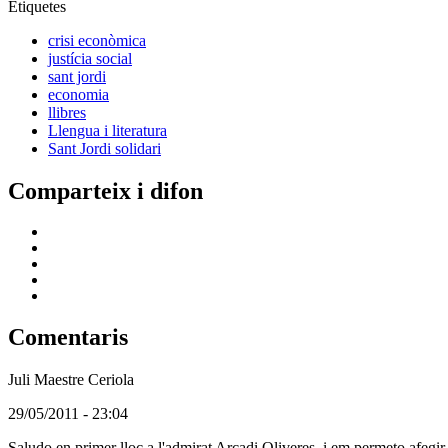
Etiquetes
crisi econòmica
justícia social
sant jordi
economia
llibres
Llengua i literatura
Sant Jordi solidari
Comparteix i difon
Comentaris
Juli Maestre Ceriola
(Usuari
29/05/2011 - 23:04
no
Saludo en primer lloc a l'admirat Arcadi Oliveres, i em permeto afegir una