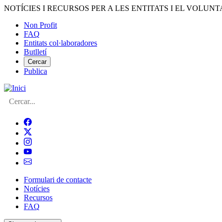
Vés
NOTÍCIES I RECURSOS PER A LES ENTITATS I EL VOLUNT
al
Non Profit
contingut
FAQ
Menú
Entitats col·laboradores
del
Butlletí
compte
Cercar
Publica
d'usuari
Cerca
Formulari de contacte
Notícies
Navegació
Recursos
principal
FAQ
de