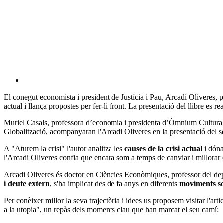
El conegut economista i president de Justícia i Pau, Arcadi Oliveres, p
actual i llança propostes per fer-li front. La presentació del llibre es r
Muriel Casals, professora d’economia i presidenta d’Òmnium Cultural, Ti
Globalització, acompanyaran l'Arcadi Oliveres en la presentació del se
A "Aturem la crisi" l'autor analitza les
causes de la crisi actual
i dóna 
l'Arcadi Oliveres confia que encara som a temps de canviar i millorar 
Arcadi Oliveres és doctor en Ciències Econòmiques, professor del d
i deute extern
, s'ha implicat des de fa anys en diferents
moviments so
Per conèixer millor la seva trajectòria i idees us proposem visitar l'artic
a la utopia", un repàs dels moments clau que han marcat el seu camí: