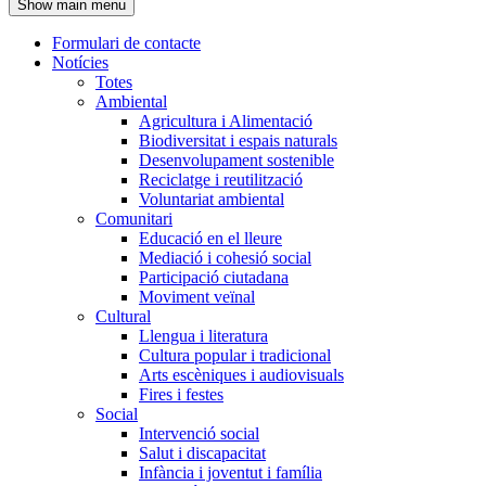
Show main menu
l'encapçalament
Formulari de contacte
Notícies
Navegació
Totes
principal
Ambiental
Agricultura i Alimentació
Biodiversitat i espais naturals
Desenvolupament sostenible
Reciclatge i reutilització
Voluntariat ambiental
Comunitari
Educació en el lleure
Mediació i cohesió social
Participació ciutadana
Moviment veïnal
Cultural
Llengua i literatura
Cultura popular i tradicional
Arts escèniques i audiovisuals
Fires i festes
Social
Intervenció social
Salut i discapacitat
Infància i joventut i família