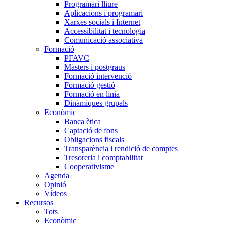
Programari lliure
Aplicacions i programari
Xarxes socials i Internet
Accessibilitat i tecnologia
Comunicació associativa
Formació
PFAVC
Màsters i postgraus
Formació intervenció
Formació gestió
Formació en línia
Dinàmiques grupals
Econòmic
Banca ètica
Captació de fons
Obligacions fiscals
Transparència i rendició de comptes
Tresoreria i comptabilitat
Cooperativisme
Agenda
Opinió
Vídeos
Recursos
Tots
Econòmic