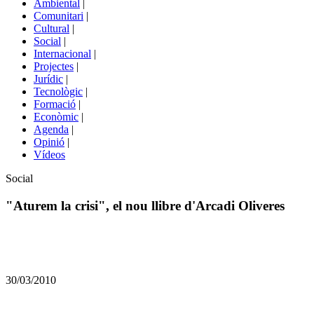
Ambiental
|
de
Comunitari
|
portals
Cultural
|
Social
|
Internacional
|
Projectes
|
Jurídic
|
Tecnològic
|
Formació
|
Econòmic
|
Agenda
|
Opinió
|
Vídeos
Àmbit
Social
de
la
"Aturem la crisi", el nou llibre d'Arcadi Oliveres
notícia
Comparteix
Compartir
en
30/03/2010
altres
xarxes
socials