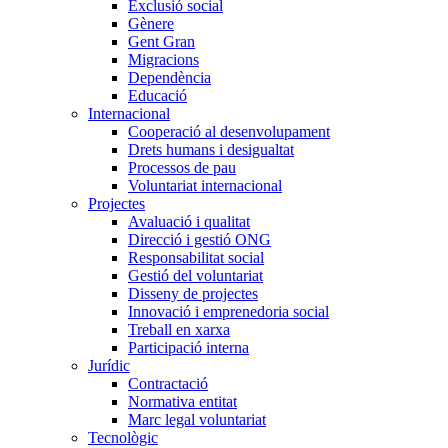
Exclusió social
Gènere
Gent Gran
Migracions
Dependència
Educació
Internacional
Cooperació al desenvolupament
Drets humans i desigualtat
Processos de pau
Voluntariat internacional
Projectes
Avaluació i qualitat
Direcció i gestió ONG
Responsabilitat social
Gestió del voluntariat
Disseny de projectes
Innovació i emprenedoria social
Treball en xarxa
Participació interna
Jurídic
Contractació
Normativa entitat
Marc legal voluntariat
Tecnològic