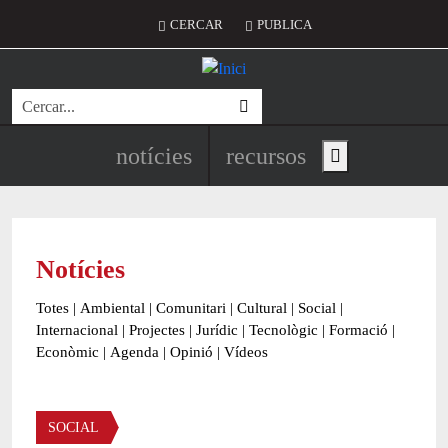
Vés al contingut
Menú del compte d'usuari
CERCAR
PUBLICA
Cerca
Navegació principal de l'encapç
notícies
recursos
Show main menu
Notícies
Totes
|
Ambiental
|
Comunitari
|
Cultural
|
Social
|
Internacional
|
Projectes
|
Jurídic
|
Tecnològic
|
Formació
|
Econòmic
|
Agenda
|
Opinió
|
Vídeos
Àmbit de la notícia
SOCIAL