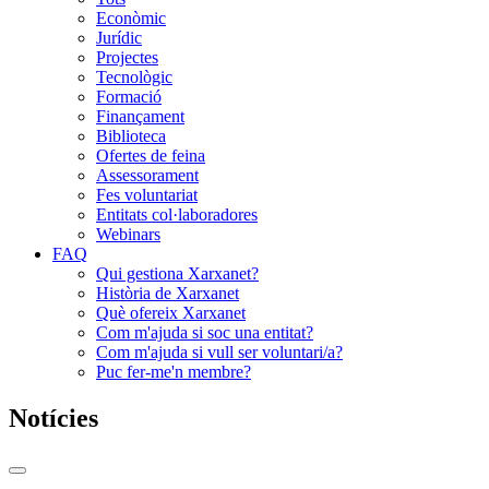
Econòmic
Jurídic
Projectes
Tecnològic
Formació
Finançament
Biblioteca
Ofertes de feina
Assessorament
Fes voluntariat
Entitats col·laboradores
Webinars
FAQ
Qui gestiona Xarxanet?
Història de Xarxanet
Què ofereix Xarxanet
Com m'ajuda si soc una entitat?
Com m'ajuda si vull ser voluntari/a?
Puc fer-me'n membre?
Notícies
Commutador