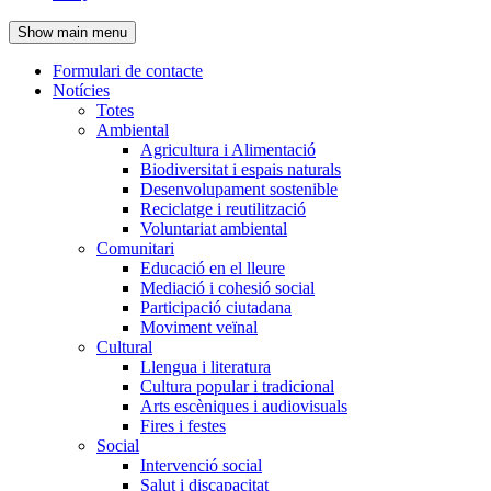
de
Show main menu
l'encapçalament
Formulari de contacte
Notícies
Navegació
Totes
principal
Ambiental
Agricultura i Alimentació
Biodiversitat i espais naturals
Desenvolupament sostenible
Reciclatge i reutilització
Voluntariat ambiental
Comunitari
Educació en el lleure
Mediació i cohesió social
Participació ciutadana
Moviment veïnal
Cultural
Llengua i literatura
Cultura popular i tradicional
Arts escèniques i audiovisuals
Fires i festes
Social
Intervenció social
Salut i discapacitat