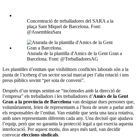
Concentració de treballadores del SARA a la
plaça Sant Miquel de Barcelona. Font:
@AssembleaSara
Aturada de la plantilla d'Amics de la Gent Gran a
Barcelona. Font: @TreballadoresAG
Les plantilles d’entitats que visibilitzen conflictes laborals són a la
punta de l’iceberg d’un sector social marcat per l’alta rotació i uns
preus públics sovint “per sota de conveni”.
Després d’un temps sentint-se “incòmodes amb la direcció de
l’empresa” els treballadors i les treballadores d’
Amics de la Gent
Gran a la província de Barcelona
van designar dues persones que,
voluntàriament, feien de representants a l’hora de seure a parlar amb
els responsables de l’entitat. Van establir que seria una tasca rotativa,
amb unes representants diferents cada any. Una decisió que ajudava
l’equip, però que no garantia la protecció legal a qui exercia aquesta
interlocució. Per aquest motiu, dos anys més tard, van decidir
convocar
eleccions sindicals
.