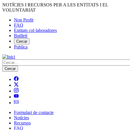
Vés
NOTÍCIES I RECURSOS PER A LES ENTITATS I EL
al
VOLUNTARIAT
contingut
Non Profit
FAQ
Menú
Entitats col·laboradores
del
Butlletí
compte
Cercar
Publica
d'usuari
Cerca
Formulari de contacte
Notícies
Navegació
Recursos
principal
FAQ