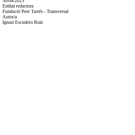
30/04/2023
altres
Entitat redactora
xarxes
Fundació Pere Tarrés - Transversal
socials
Autor/a
Ignasi Escudero Ruiz