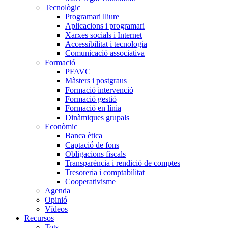
Tecnològic
Programari lliure
Aplicacions i programari
Xarxes socials i Internet
Accessibilitat i tecnologia
Comunicació associativa
Formació
PFAVC
Màsters i postgraus
Formació intervenció
Formació gestió
Formació en línia
Dinàmiques grupals
Econòmic
Banca ètica
Captació de fons
Obligacions fiscals
Transparència i rendició de comptes
Tresoreria i comptabilitat
Cooperativisme
Agenda
Opinió
Vídeos
Recursos
Tots