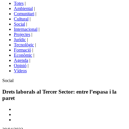
del
Totes
|
menú
Ambiental
|
de
Comunitari
|
portals
Cultural
|
Social
|
Internacional
|
Projectes
|
Jurídic
|
Tecnològic
|
Formació
|
Econòmic
|
Agenda
|
Opinió
|
Vídeos
Àmbit
Social
de
la
Drets laborals al Tercer Sector: entre l’espasa i la
notícia
paret
Comparteix
Compartir
en