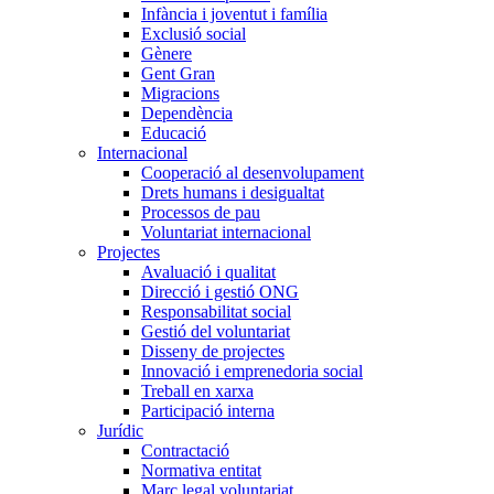
Infància i joventut i família
Exclusió social
Gènere
Gent Gran
Migracions
Dependència
Educació
Internacional
Cooperació al desenvolupament
Drets humans i desigualtat
Processos de pau
Voluntariat internacional
Projectes
Avaluació i qualitat
Direcció i gestió ONG
Responsabilitat social
Gestió del voluntariat
Disseny de projectes
Innovació i emprenedoria social
Treball en xarxa
Participació interna
Jurídic
Contractació
Normativa entitat
Marc legal voluntariat