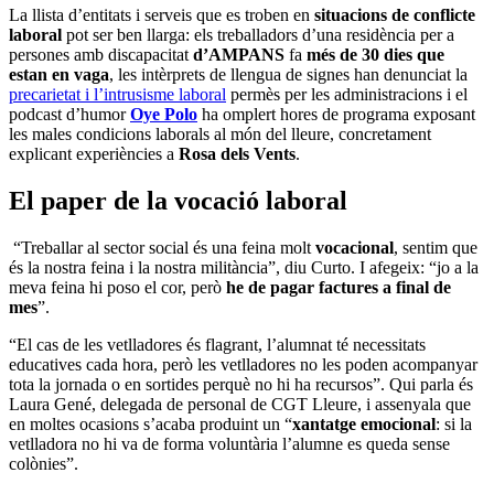
La llista d’entitats i serveis que es troben en
situacions de conflicte
laboral
pot ser ben llarga: els treballadors d’una residència per a
persones amb discapacitat
d’AMPANS
fa
més de 30 dies que
estan en vaga
, les intèrprets de llengua de signes han denunciat la
precarietat i l’intrusisme laboral
permès per les administracions i el
podcast d’humor
Oye Polo
ha omplert hores de programa exposant
les males condicions laborals al món del lleure, concretament
explicant experiències a
Rosa dels Vents
.
El paper de la vocació laboral
“Treballar al sector social és una feina molt
vocacional
, sentim que
és la nostra feina i la nostra militància”, diu Curto. I afegeix: “jo a la
meva feina hi poso el cor, però
he de pagar factures a final de
mes
”.
“El cas de les vetlladores és flagrant, l’alumnat té necessitats
educatives cada hora, però les vetlladores no les poden acompanyar
tota la jornada o en sortides perquè no hi ha recursos”. Qui parla és
Laura Gené, delegada de personal de CGT Lleure, i assenyala que
en moltes ocasions s’acaba produint un “
xantatge emocional
: si la
vetlladora no hi va de forma voluntària l’alumne es queda sense
colònies”.