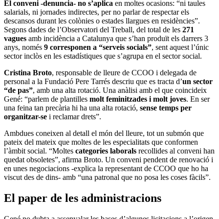
El conveni -denuncia- no s’aplica
en moltes ocasions: “ni taules
salarials, ni jornades indirectes, per no parlar de respectar els
descansos durant les colònies o estades llargues en residències”.
Segons dades de l’Observatori del Treball, del total de les
271
vagues
amb incidència a Catalunya que s’han produït els darrers 3
anys, només
9 corresponen a “serveis socials”
, sent aquest l’únic
sector inclòs en les estadístiques que s’agrupa en el sector social.
Cristina Broto
, responsable de lleure de CCOO i delegada de
personal a la Fundació Pere Tarrés descriu que es tracta d’
un sector
“de pas”
, amb una alta rotació. Una anàlisi amb el que coincideix
Gené: “parlem de plantilles
molt feminitzades i molt joves
. En ser
una feina tan precària hi ha una alta rotació,
sense temps per
organitzar-se
i reclamar drets”.
Ambdues coneixen al detall el món del lleure, tot un submón que
pateix del mateix que moltes de les especialitats que conformen
l’àmbit social. “Moltes
categories laborals
recollides al conveni han
quedat obsoletes”, afirma Broto. Un conveni pendent de renovació i
en unes negociacions -explica la representant de CCOO que ho ha
viscut des de dins- amb “una patronal que no posa les coses fàcils”.
El paper de les administracions
Gené no dubta a assenyalar les bases d’algunes licitacions a l’origen