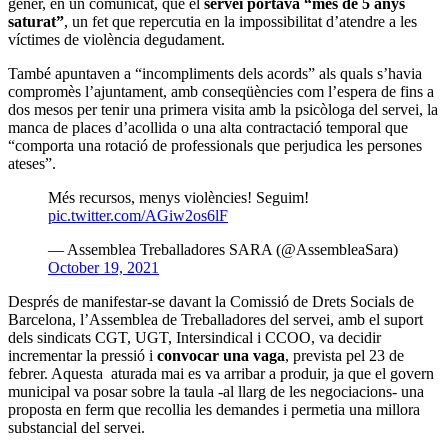
gener, en un comunicat, que el
servei portava “més de 5 anys
saturat”
, un fet que repercutia en la impossibilitat d’atendre a les
víctimes de violència degudament.
També apuntaven a “incompliments dels acords” als quals s’havia
compromès l’ajuntament, amb conseqüències com l’espera de fins a
dos mesos per tenir una primera visita amb la psicòloga del servei, la
manca de places d’acollida o una alta contractació temporal que
“comporta una rotació de professionals que perjudica les persones
ateses”.
Més recursos, menys violències! Seguim!
pic.twitter.com/AGiw2os6lF
— Assemblea Treballadores SARA (@AssembleaSara)
October 19, 2021
Després de manifestar-se davant la Comissió de Drets Socials de
Barcelona, l’Assemblea de Treballadores del servei, amb el suport
dels sindicats CGT, UGT, Intersindical i CCOO, va decidir
incrementar la pressió i
convocar una vaga
, prevista pel 23 de
febrer. Aquesta aturada mai es va arribar a produir, ja que el govern
municipal va posar sobre la taula -al llarg de les negociacions- una
proposta en ferm que recollia les demandes i permetia una millora
substancial del servei.