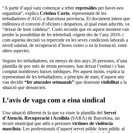
“A partir d’aquí vam començar a rebre
represàlies
per haver-nos
organitzat”, explica
Cristina Curto
, representant de les
treballadores d’AGG a Barcelona província. El document intern que
millorava el conveni d’oficines i despatxos, al qual estan adscrits, va
“deixar de tenir validesa”. Curto recorda que en aquest moment van
perdre la possibilitat de fer teletreball -vigent des de l’any 2019- i
com aquesta decisió va repercutir en les seves condicions laborals a
nivell salarial, de recuperació d’hores extres o en la formació, entre
altres aspectes.
Segons les treballadores, en menys de dos anys 26 persones, d’una
plantilla de poc més de trenta persones, han deixat l’entitat i s’han
comptat nombroses baixes mèdiques. Per aquest motiu, explica la
representant de les treballadores, a principis de març d’aquest any
van decidir
“fer aturades setmanals”
que donessin
visibilitat
a la
situació que denuncien.
L’avís de vaga com a eina sindical
Una situació diferent és la que va viure la plantilla del
Servei
d’Atenció, Recuperació i Acollida
(SARA) de Barcelona, un
recurs municipal que atén a persones
víctimes de violència
masclista
. Les professionals d’aquest servei públic feien públic al