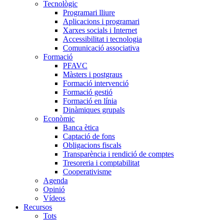
Tecnològic
Programari lliure
Aplicacions i programari
Xarxes socials i Internet
Accessibilitat i tecnologia
Comunicació associativa
Formació
PFAVC
Màsters i postgraus
Formació intervenció
Formació gestió
Formació en línia
Dinàmiques grupals
Econòmic
Banca ètica
Captació de fons
Obligacions fiscals
Transparència i rendició de comptes
Tresoreria i comptabilitat
Cooperativisme
Agenda
Opinió
Vídeos
Recursos
Tots