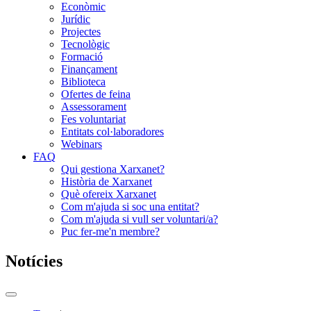
Econòmic
Jurídic
Projectes
Tecnològic
Formació
Finançament
Biblioteca
Ofertes de feina
Assessorament
Fes voluntariat
Entitats col·laboradores
Webinars
FAQ
Qui gestiona Xarxanet?
Història de Xarxanet
Què ofereix Xarxanet
Com m'ajuda si soc una entitat?
Com m'ajuda si vull ser voluntari/a?
Puc fer-me'n membre?
Notícies
Commutador
del