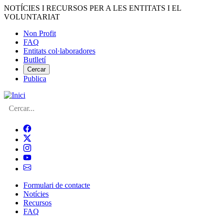
Vés
NOTÍCIES I RECURSOS PER A LES ENTITATS I EL
al
VOLUNTARIAT
contingut
Non Profit
FAQ
Menú
Entitats col·laboradores
del
Butlletí
compte
Cercar
Publica
d'usuari
Cerca
Formulari de contacte
Notícies
Navegació
Recursos
principal
FAQ