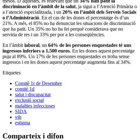
mesos. D’aquestes, és rellevant que un
34% han patit la
discriminació en l’àmbit de la salut
, ja sigui a l’Atenció Primària o
a l’atenció especialitzada, i un
20% en l’àmbit dels Serveis Socials
o l’Administració
. En el cas de les dones el percentatge és d’un
21%. A més, el 85% no ha denunciat les situacions de discriminació
que ha patit. Un 35% no ho ha fet perquè considerava que no
serviria de res i un 33% per por a les conseqüències.
En l’àmbit
laboral
, un
64% de les persones enquestades té uns
ingressos inferiors a 1.500 euros
. En les dones aquest percentatge
puja al 89%. Un 17% de les persones enquestades es troba sense
ingressos i en les dones aquest percentatge augmenta fins al 34%.
Etiquetes
Comitè 1r de Desembre
comitè 1d
salut i discapacitat
exclusió social
malalties infeccioses
SIDA
vih
estigma
Comparteix i difon