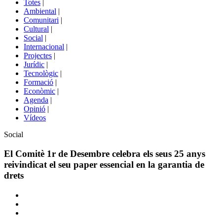
Totes
|
menú
Ambiental
|
de
Comunitari
|
portals
Cultural
|
Social
|
Internacional
|
Projectes
|
Jurídic
|
Tecnològic
|
Formació
|
Econòmic
|
Agenda
|
Opinió
|
Vídeos
Àmbit
Social
de
la
El Comitè 1r de Desembre celebra els seus 25 anys
notícia
reivindicat el seu paper essencial en la garantia de
drets
Comparteix
Compartir