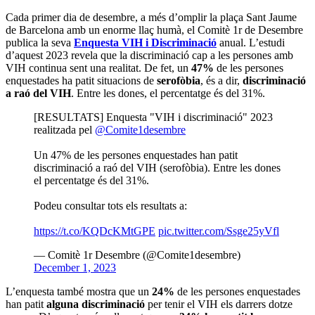
Cada primer dia de desembre, a més d’omplir la plaça Sant Jaume
de Barcelona amb un enorme llaç humà, el Comitè 1r de Desembre
publica la seva
Enquesta VIH i Discriminació
anual. L’estudi
d’aquest 2023 revela que la discriminació cap a les persones amb
VIH continua sent una realitat. De fet, un
47%
de les persones
enquestades ha patit situacions de
serofòbia
, és a dir,
discriminació
a raó del VIH
. Entre les dones, el percentatge és del 31%.
[RESULTATS] Enquesta "VIH i discriminació" 2023
realitzada pel
@Comite1desembre
Un 47% de les persones enquestades han patit
discriminació a raó del VIH (serofòbia). Entre les dones
el percentatge és del 31%.
Podeu consultar tots els resultats a:
https://t.co/KQDcKMtGPE
pic.twitter.com/Ssge25yVfl
— Comitè 1r Desembre (@Comite1desembre)
December 1, 2023
L’enquesta també mostra que un
24%
de les persones enquestades
han patit
alguna discriminació
per tenir el VIH els darrers dotze