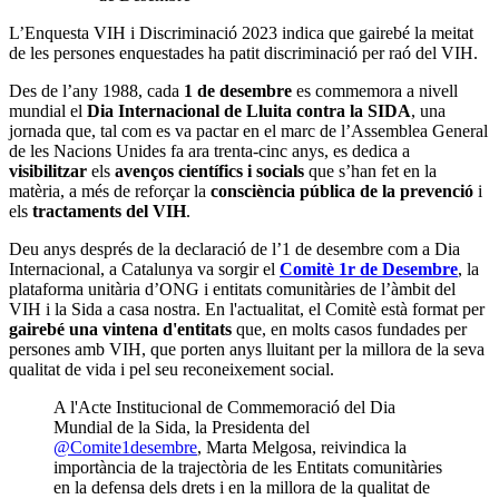
L’Enquesta VIH i Discriminació 2023 indica que gairebé la meitat
de les persones enquestades ha patit discriminació per raó del VIH.
Des de l’any 1988, cada
1 de desembre
es commemora a nivell
mundial el
Dia Internacional de Lluita contra la SIDA
, una
jornada que, tal com es va pactar en el marc de l’Assemblea General
de les Nacions Unides fa ara trenta-cinc anys, es dedica a
visibilitzar
els
avenços científics i socials
que s’han fet en la
matèria, a més de reforçar la
consciència pública de la prevenció
i
els
tractaments del VIH
.
Deu anys després de la declaració de l’1 de desembre com a Dia
Internacional, a Catalunya va sorgir el
Comitè 1r de Desembre
, la
plataforma unitària d’ONG i entitats comunitàries de l’àmbit del
VIH i la Sida a casa nostra. En l'actualitat, el Comitè està format per
gairebé una vintena d'entitats
que, en molts casos fundades per
persones amb VIH, que porten anys lluitant per la millora de la seva
qualitat de vida i pel seu reconeixement social.
A l'Acte Institucional de Commemoració del Dia
Mundial de la Sida, la Presidenta del
@Comite1desembre
, Marta Melgosa, reivindica la
importància de la trajectòria de les Entitats comunitàries
en la defensa dels drets i en la millora de la qualitat de