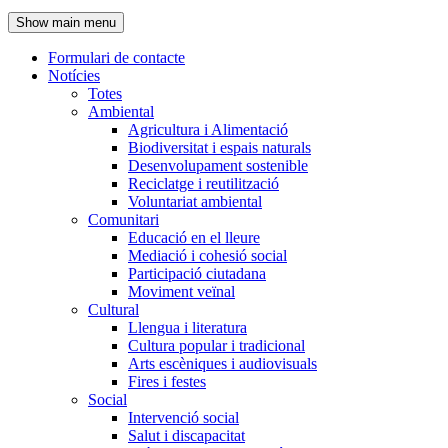
de
Show main menu
l'encapçalament
Formulari de contacte
Notícies
Navegació
Totes
principal
Ambiental
Agricultura i Alimentació
Biodiversitat i espais naturals
Desenvolupament sostenible
Reciclatge i reutilització
Voluntariat ambiental
Comunitari
Educació en el lleure
Mediació i cohesió social
Participació ciutadana
Moviment veïnal
Cultural
Llengua i literatura
Cultura popular i tradicional
Arts escèniques i audiovisuals
Fires i festes
Social
Intervenció social
Salut i discapacitat