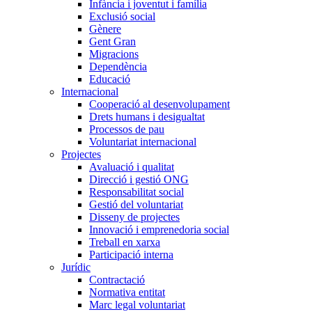
Infància i joventut i família
Exclusió social
Gènere
Gent Gran
Migracions
Dependència
Educació
Internacional
Cooperació al desenvolupament
Drets humans i desigualtat
Processos de pau
Voluntariat internacional
Projectes
Avaluació i qualitat
Direcció i gestió ONG
Responsabilitat social
Gestió del voluntariat
Disseny de projectes
Innovació i emprenedoria social
Treball en xarxa
Participació interna
Jurídic
Contractació
Normativa entitat
Marc legal voluntariat