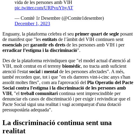
vida de les persones amb VIH
pic.twitter.com/URPvuYhyAT
— Comitè 1r Desembre (@Comite1desembre)
December 1, 2023
Enguany, la plataforma celebra el seu
primer quart de segle
posant
de manifest que "les
entitats
de l’àmbit del VIH continuen sent
essencials
per
garantir els drets
de les persones amb VIH i per
erradicar l’estigma i la discriminació
".
Des de la plataforma reivindiquen que "el model actual d'atenció al
VIH, molt centrat en el terreny
biomèdic
, no tracta amb suficient
atenció l'estat
social
i
mental
de les persones afectades". A més,
també recorden que, tot i que "en els darreres vint-i-cinc anys s'han
assolit moltes fites", com ara l'aprovació del
Pla Operatiu del Pacte
Social contra l'estigma i la discriminació de les persones amb
VIH
, "el
treball comunitari
continua sent imprescindible per
denunciar els casos de discriminació i per exigir i reivindicar que el
Pacte Social sigui una realitat i vagi acompanyat d'una dotació
pressupostària adequada".
La discriminació continua sent una
realitat