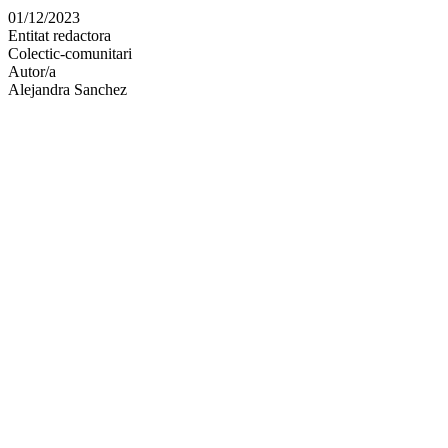
en
01/12/2023
altres
Entitat redactora
xarxes
Colectic-comunitari
socials
Autor/a
Alejandra Sanchez