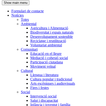
Show main menu
l'encapçalament
Formulari de contacte
Notícies
Navegació
Totes
principal
Ambiental
Agricultura i Alimentació
Biodiversitat i espais naturals
Desenvolupament sostenible
Reciclatge i reutilització
Voluntariat ambiental
Comunitari
Educació en el lleure
Mediació i cohesió social
Participació ciutadana
Moviment veïnal
Cultural
Llengua i literatura
Cultura popular i tradicional
Arts escèniques i audiovisuals
Fires i festes
Social
Intervenció social
Salut i discapacitat
Infància i joventut i família