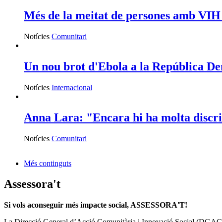
Més de la meitat de persones amb VIH a
Notícies
Comunitari
Un nou brot d'Ebola a la República D
Notícies
Internacional
Anna Lara: "Encara hi ha molta discri
Notícies
Comunitari
Més continguts
Assessora't
Si vols aconseguir més impacte social, ASSESSORA'T!
La
Direcció General d’Acció Comunitària i Innovació Social (DGAC