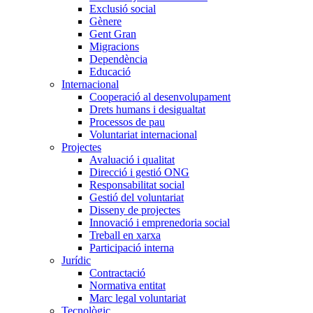
Exclusió social
Gènere
Gent Gran
Migracions
Dependència
Educació
Internacional
Cooperació al desenvolupament
Drets humans i desigualtat
Processos de pau
Voluntariat internacional
Projectes
Avaluació i qualitat
Direcció i gestió ONG
Responsabilitat social
Gestió del voluntariat
Disseny de projectes
Innovació i emprenedoria social
Treball en xarxa
Participació interna
Jurídic
Contractació
Normativa entitat
Marc legal voluntariat
Tecnològic