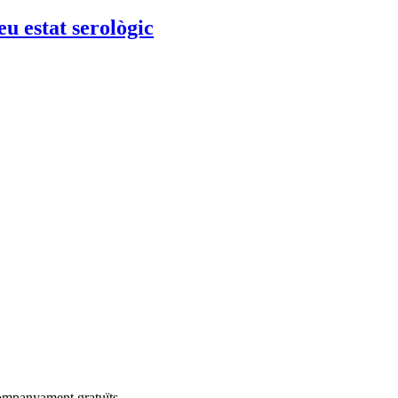
u estat serològic
companyament gratuïts.