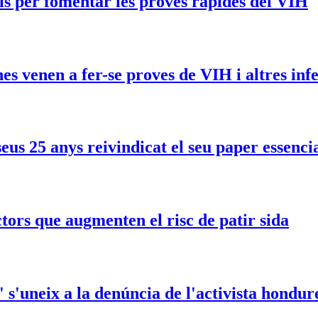
ís per fomentar les proves ràpides del VIH
s venen a fer-se proves de VIH i altres inf
us 25 anys reivindicat el seu paper essencia
actors que augmenten el risc de patir sida
' s'uneix a la denúncia de l'activista hon