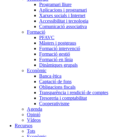
Programari lliure
Aplicacions i programari
Xarxes socials i Internet
Accessibilitat i tecnologia
Comunicació associativa
Formació
PFAVC
Màsters i postgraus
Formació intervenció
Formació gestió
Formació en línia
Dinàmiques grupals
Econòmic
Banca ètica
Captació de fons
Obligacions fiscals
Transparència i rendició de comptes
Tresoreria i comptabilitat
Cooperativisme
Agenda
Opinió
Vídeos
Recursos
Tots
Econòmic