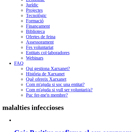
Jurídic
Projectes
Tecnològic
Formació
Finançament
Biblioteca
Ofertes de feina
Assessorament
Fes voluntariat
Entitats col·laboradores
Webinars
FAQ
Qui gestiona Xarxanet?
Història de Xarxanet
Què ofereix Xarxanet
Com m'ajuda si soc una entitat?
Com m'ajuda si vull ser voluntari/a?
Puc fer-me'n membre?
malalties infeccioses