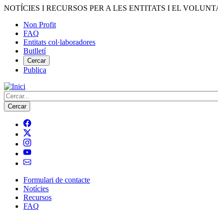
Vés
NOTÍCIES I RECURSOS PER A LES ENTITATS I EL VOLUNT
al
Non Profit
contingut
FAQ
Menú
Entitats col·laboradores
del
Butlletí
compte
Cercar
Publica
d'usuari
Cerca
Formulari de contacte
Notícies
Navegació
Recursos
principal
FAQ
de