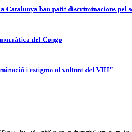
 Catalunya han patit discriminacions pel se
emocràtica del Congo
minació i estigma al voltant del VIH"
IS)
posa a la teva disposició un conjunt de serveis d'assessorament i a