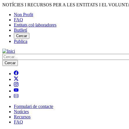
Vés
NOTÍCIES I RECURSOS PER A LES ENTITATS I EL VOLUNT
al
Non Profit
contingut
FAQ
Menú
Entitats col·laboradores
del
Butlletí
compte
Cercar
Publica
d'usuari
Cerca
Formulari de contacte
Notícies
Navegació
Recursos
principal
FAQ
de