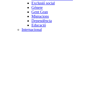
Exclusió social
Gènere
Gent Gran
Migracions
Dependència
Educació
Internacional
Cooperació al desenvolupament
Drets humans i desigualtat
Processos de pau
Voluntariat internacional
Projectes
Avaluació i qualitat
Direcció i gestió ONG
Responsabilitat social
Gestió del voluntariat
Disseny de projectes
Innovació i emprenedoria social
Treball en xarxa
Participació interna
Jurídic
Contractació
Normativa entitat
Marc legal voluntariat
Tecnològic