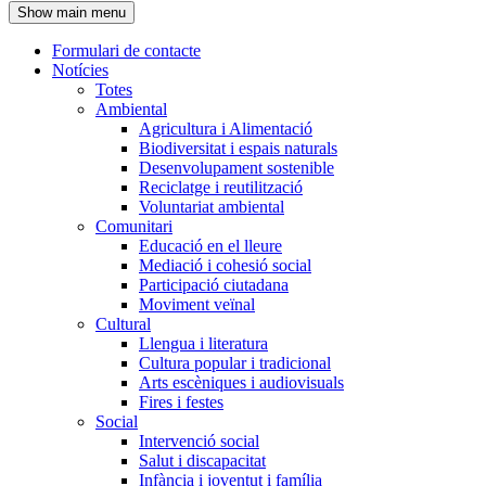
Show main menu
l'encapçalament
Formulari de contacte
Notícies
Navegació
Totes
principal
Ambiental
Agricultura i Alimentació
Biodiversitat i espais naturals
Desenvolupament sostenible
Reciclatge i reutilització
Voluntariat ambiental
Comunitari
Educació en el lleure
Mediació i cohesió social
Participació ciutadana
Moviment veïnal
Cultural
Llengua i literatura
Cultura popular i tradicional
Arts escèniques i audiovisuals
Fires i festes
Social
Intervenció social
Salut i discapacitat
Infància i joventut i família