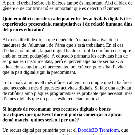
A part, el treball sobre els biaixos també és important. Així el biax de
gènere o de confirmació és important que es detectin fàcilment.
Quin equilibri considera adequat entre les activitats digitals i les
experiències presencials, manipulatives i de relació humana dins
del procés educatiu?
Això és difícil de dir, ja que depèn de l’etapa educativa, de la
maduresa de l’alumnat i de l’àrea que s’està treballant. En el cas
d’educació infantil, la part digital ha de ser nul·la o mínima i sempre
amb un criteri pedagògic. A educació primària les activitats han de
ser guiades i instrumentals, però el percentatge ha de ser baix. A
educació secundària, el percentatge pot créixer, però s’ha d’evitar
que la part digital sigui la predominant.
Tot o això, a un nivell més d’àrea cal tenir en compte que hi ha àrees
que necessiten més d’aquestes activitats digitals. Si faig una activitat
de robòtica amb plaques programables és probable que necessiti més
d’eines digitals que no pas si estic redactant un text.
Si hagués de recomanar tres recursos digitals o bones
pràctiques que qualsevol docent podria començar a aplicar
demà mateix, quines serien i per què?
Un recurs digital per primària pot ser el
Doodle3D Transform
, que