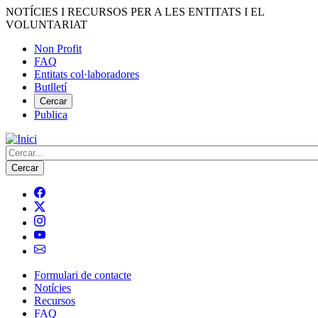
Vés
NOTÍCIES I RECURSOS PER A LES ENTITATS I EL
al
VOLUNTARIAT
contingut
Non Profit
FAQ
Menú
Entitats col·laboradores
del
Butlletí
compte
Cercar
Publica
d'usuari
Cerca
Formulari de contacte
Notícies
Navegació
Recursos
principal
FAQ