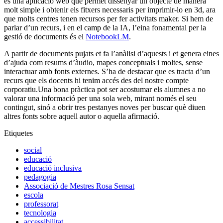
és una aplicació web que permet dissenyar un objecte de manera
molt simple i obtenir els fitxers necessaris per imprimir-lo en 3d, ara
que molts centres tenen recursos per fer activitats maker. Si hem de
parlar d’un recurs, i en el camp de la IA, l’eina fonamental per la
gestió de documents és el
NotebookLM
.
A partir de documents pujats et fa l’anàlisi d’aquests i et genera eines
d’ajuda com resums d’àudio, mapes conceptuals i moltes, sense
interactuar amb fonts externes. S’ha de destacar que es tracta d’un
recurs que els docents hi tenim accés des del nostre compte
corporatiu.Una bona pràctica pot ser acostumar els alumnes a no
valorar una informació per una sola web, mirant només el seu
contingut, sinó a obrir tres pestanyes noves per buscar què diuen
altres fonts sobre aquell autor o aquella afirmació.
Etiquetes
social
educació
educació inclusiva
pedagogia
Associació de Mestres Rosa Sensat
escola
professorat
tecnologia
accessibilitat