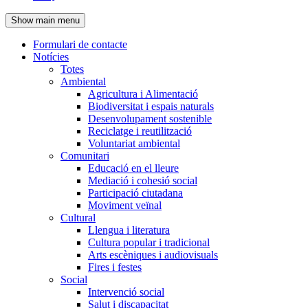
de
Show main menu
l'encapçalament
Formulari de contacte
Notícies
Navegació
Totes
principal
Ambiental
Agricultura i Alimentació
Biodiversitat i espais naturals
Desenvolupament sostenible
Reciclatge i reutilització
Voluntariat ambiental
Comunitari
Educació en el lleure
Mediació i cohesió social
Participació ciutadana
Moviment veïnal
Cultural
Llengua i literatura
Cultura popular i tradicional
Arts escèniques i audiovisuals
Fires i festes
Social
Intervenció social
Salut i discapacitat