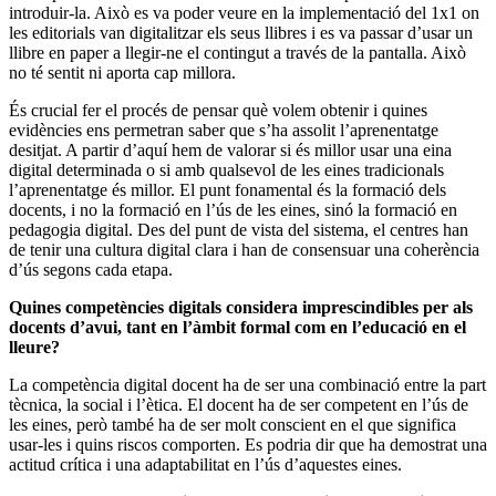
introduir-la. Això es va poder veure en la implementació del 1x1 on
les editorials van digitalitzar els seus llibres i es va passar d’usar un
llibre en paper a llegir-ne el contingut a través de la pantalla. Això
no té sentit ni aporta cap millora.
És crucial fer el procés de pensar què volem obtenir i quines
evidències ens permetran saber que s’ha assolit l’aprenentatge
desitjat. A partir d’aquí hem de valorar si és millor usar una eina
digital determinada o si amb qualsevol de les eines tradicionals
l’aprenentatge és millor. El punt fonamental és la formació dels
docents, i no la formació en l’ús de les eines, sinó la formació en
pedagogia digital. Des del punt de vista del sistema, el centres han
de tenir una cultura digital clara i han de consensuar una coherència
d’ús segons cada etapa.
Quines competències digitals considera imprescindibles per als
docents d’avui, tant en l’àmbit formal com en l’educació en el
lleure?
La competència digital docent ha de ser una combinació entre la part
tècnica, la social i l’ètica. El docent ha de ser competent en l’ús de
les eines, però també ha de ser molt conscient en el que significa
usar-les i quins riscos comporten. Es podria dir que ha demostrat una
actitud crítica i una adaptabilitat en l’ús d’aquestes eines.