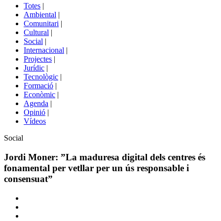
del
Totes
|
menú
Ambiental
|
de
Comunitari
|
portals
Cultural
|
Social
|
Internacional
|
Projectes
|
Jurídic
|
Tecnològic
|
Formació
|
Econòmic
|
Agenda
|
Opinió
|
Vídeos
Àmbit
Social
de
la
Jordi Moner: ”La maduresa digital dels centres és
notícia
fonamental per vetllar per un ús responsable i
consensuat”
Comparteix
Compartir