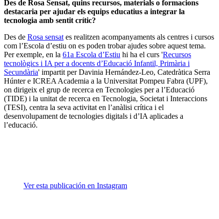
Des de Rosa Sensat, quins recursos, materials o formacions
destacaria per ajudar els equips educatius a integrar la
tecnologia amb sentit crític?
Des de
Rosa sensat
es realitzen acompanyaments als centres i cursos
com l’Escola d’estiu on es poden trobar ajudes sobre aquest tema.
Per exemple, en la
61a Escola d’Estiu
hi ha el curs '
Recursos
tecnològics i IA per a docents d’Educació Infantil, Primària i
Secundària
' impartit per Davinia Hernández-Leo, Catedràtica Serra
Húnter e ICREA Academia a la Universitat Pompeu Fabra (UPF),
on dirigeix el grup de recerca en Tecnologies per a l’Educació
(TIDE) i la unitat de recerca en Tecnologia, Societat i Interaccions
(TESI), centra la seva activitat en l’anàlisi crítica i el
desenvolupament de tecnologies digitals i d’IA aplicades a
l’educació.
Ver esta publicación en Instagram