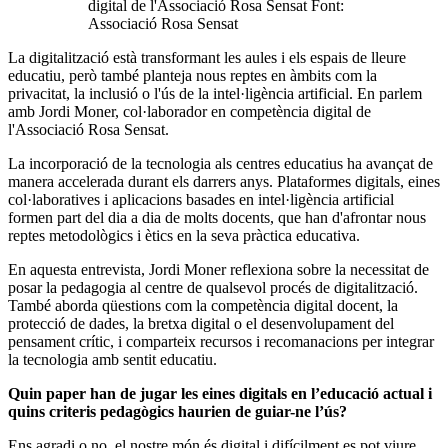
digital de l'Associació Rosa Sensat Font:
Associació Rosa Sensat
La digitalització està transformant les aules i els espais de lleure
educatiu, però també planteja nous reptes en àmbits com la
privacitat, la inclusió o l'ús de la intel·ligència artificial. En parlem
amb Jordi Moner, col·laborador en competència digital de
l'Associació Rosa Sensat.
La incorporació de la tecnologia als centres educatius ha avançat de
manera accelerada durant els darrers anys. Plataformes digitals, eines
col·laboratives i aplicacions basades en intel·ligència artificial
formen part del dia a dia de molts docents, que han d'afrontar nous
reptes metodològics i ètics en la seva pràctica educativa.
En aquesta entrevista, Jordi Moner reflexiona sobre la necessitat de
posar la pedagogia al centre de qualsevol procés de digitalització.
També aborda qüestions com la competència digital docent, la
protecció de dades, la bretxa digital o el desenvolupament del
pensament crític, i comparteix recursos i recomanacions per integrar
la tecnologia amb sentit educatiu.
Quin paper han de jugar les eines digitals en l’educació actual i
quins criteris pedagògics haurien de guiar-ne l’ús?
Ens agradi o no, el nostre món és digital i difícilment es pot viure