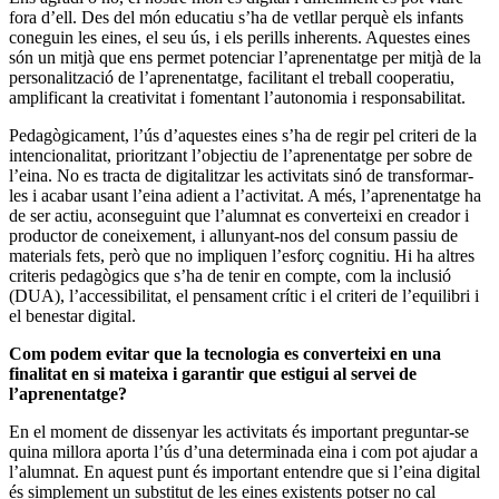
fora d’ell. Des del món educatiu s’ha de vetllar perquè els infants
coneguin les eines, el seu ús, i els perills inherents. Aquestes eines
són un mitjà que ens permet potenciar l’aprenentatge per mitjà de la
personalització de l’aprenentatge, facilitant el treball cooperatiu,
amplificant la creativitat i fomentant l’autonomia i responsabilitat.
Pedagògicament, l’ús d’aquestes eines s’ha de regir pel criteri de la
intencionalitat, prioritzant l’objectiu de l’aprenentatge per sobre de
l’eina. No es tracta de digitalitzar les activitats sinó de transformar-
les i acabar usant l’eina adient a l’activitat. A més, l’aprenentatge ha
de ser actiu, aconseguint que l’alumnat es converteixi en creador i
productor de coneixement, i allunyant-nos del consum passiu de
materials fets, però que no impliquen l’esforç cognitiu. Hi ha altres
criteris pedagògics que s’ha de tenir en compte, com la inclusió
(DUA), l’accessibilitat, el pensament crític i el criteri de l’equilibri i
el benestar digital.
Com podem evitar que la tecnologia es converteixi en una
finalitat en si mateixa i garantir que estigui al servei de
l’aprenentatge?
En el moment de dissenyar les activitats és important preguntar-se
quina millora aporta l’ús d’una determinada eina i com pot ajudar a
l’alumnat. En aquest punt és important entendre que si l’eina digital
és simplement un substitut de les eines existents potser no cal