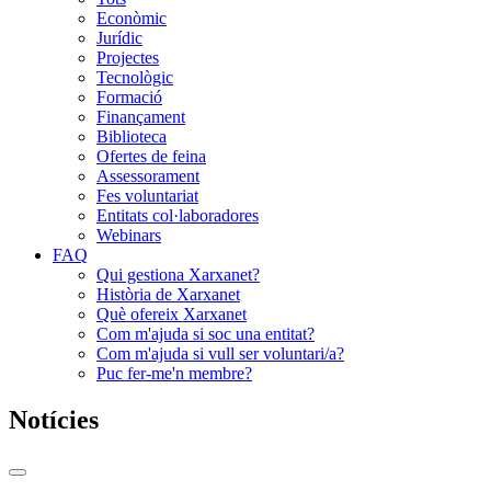
Econòmic
Jurídic
Projectes
Tecnològic
Formació
Finançament
Biblioteca
Ofertes de feina
Assessorament
Fes voluntariat
Entitats col·laboradores
Webinars
FAQ
Qui gestiona Xarxanet?
Història de Xarxanet
Què ofereix Xarxanet
Com m'ajuda si soc una entitat?
Com m'ajuda si vull ser voluntari/a?
Puc fer-me'n membre?
Notícies
Commutador