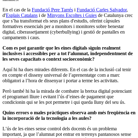
En el cas de la
Fundació Pere Tarrés
i
Fundació Carles Salvador
,
d'
Esplais Catalans
i de
Minyons Escoltes i Guies
de Catalunya
crec
que s’ha transformat els seus plans d'estudis, oferint càpsules
formatives essencials per a monitors i monitores sobre benestar
digital, ciberassetjament (cyberbullying) i gestió de pantalles en
campaments i caus.
Com es pot garantir que les eines digitals siguin realment
inclusives i accessibles per a tot l’alumnat, independentment de
les seves capacitats o context socioeconòmic?
Aquí hi ha dues mirades diferents. En el cas de la inclusió cal tenir
en compte el disseny universal de l’aprenentatge com a marc
obligatori a l’hora de dissenyar i portar a terme les activitats.
Però també hi ha la mirada de combatre la bretxa digital potenciant
el programari lliure i evitant l’ús d’eines de pagament que
condicionin qui se les pot permetre i qui queda lluny del seu ús.
Quins errors o males pràctiques observa amb més freqüència en
la incorporació de la tecnologia a les aules?
L’ús de les eines sense control dels docents és un problema
important, ja que l’alumnat pot entrar en terrenys pantanosos sense