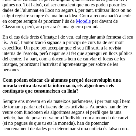
quines no. Tot i això, cal ser conscient que no es poden posar les
dades de l’alumnat en llocs no segurs i, per tant, utilitzar llocs on no
calgui registre sempre és una bona idea. Com a recomanació a tenir
en compte sempre és prioritzar l’ús de
Moodle
per davant de
Classroom, però, ara per ara és una guerra perduda.
En el cas dels drets d’imatge i de veu, cal regular amb fermesa el seu
ús. Així, l’autorització signada a principi de curs ha de ser molt
específica. Un pare pot acceptar que el seu fill surti a la revista
interna de l’escola, però negar-se al fet que aparegui en llocs públics
del centre. I a part, com a docents hem de canviar el focus de les
imatges, prioritzant l’activitat d’aprenentatge per sobre de les
persones.
Com podem educar els alumnes perquè desenvolupin una
mirada crítica davant la informació, els algoritmes i els
continguts que consumeixen en línia?
Sempre ens movem en els mateixos paràmetres, i per tant aquí hem
de tornar a parlar del disseny de les activitats. Aquestes han de fer
veure com funcionen els algoritmes segons el perfil que fa una
petició, han de posar en valor a l’individu com a moneda de canvi
(si no pagues és que tu ets la moneda), han de potenciar
l'encreuament de dades per determinar si una notícia és falsa o no...