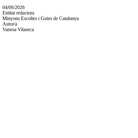
en
04/06/2026
altres
Entitat redactora
xarxes
Minyons Escoltes i Guies de Catalunya
socials
Autor/a
Vanesa Vilaseca