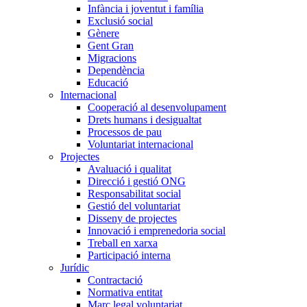
Infància i joventut i família
Exclusió social
Gènere
Gent Gran
Migracions
Dependència
Educació
Internacional
Cooperació al desenvolupament
Drets humans i desigualtat
Processos de pau
Voluntariat internacional
Projectes
Avaluació i qualitat
Direcció i gestió ONG
Responsabilitat social
Gestió del voluntariat
Disseny de projectes
Innovació i emprenedoria social
Treball en xarxa
Participació interna
Jurídic
Contractació
Normativa entitat
Marc legal voluntariat