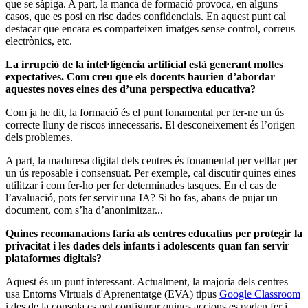
que se sàpiga. A part, la manca de formació provoca, en alguns
casos, que es posi en risc dades confidencials. En aquest punt cal
destacar que encara es comparteixen imatges sense control, correus
electrònics, etc.
La irrupció de la intel·ligència artificial està generant moltes
expectatives. Com creu que els docents haurien d’abordar
aquestes noves eines des d’una perspectiva educativa?
Com ja he dit, la formació és el punt fonamental per fer-ne un ús
correcte lluny de riscos innecessaris. El desconeixement és l’origen
dels problemes.
A part, la maduresa digital dels centres és fonamental per vetllar per
un ús reposable i consensuat. Per exemple, cal discutir quines eines
utilitzar i com fer-ho per fer determinades tasques. En el cas de
l’avaluació, pots fer servir una IA? Si ho fas, abans de pujar un
document, com s’ha d’anonimitzar...
Quines recomanacions faria als centres educatius per protegir la
privacitat i les dades dels infants i adolescents quan fan servir
plataformes digitals?
Aquest és un punt interessant. Actualment, la majoria dels centres
usa Entorns Virtuals d'Aprenentatge (EVA) tipus
Google Classroom
i des de la consola es pot configurar quines accions es poden fer i