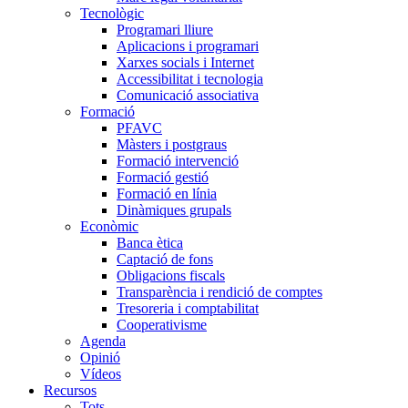
Tecnològic
Programari lliure
Aplicacions i programari
Xarxes socials i Internet
Accessibilitat i tecnologia
Comunicació associativa
Formació
PFAVC
Màsters i postgraus
Formació intervenció
Formació gestió
Formació en línia
Dinàmiques grupals
Econòmic
Banca ètica
Captació de fons
Obligacions fiscals
Transparència i rendició de comptes
Tresoreria i comptabilitat
Cooperativisme
Agenda
Opinió
Vídeos
Recursos
Tots