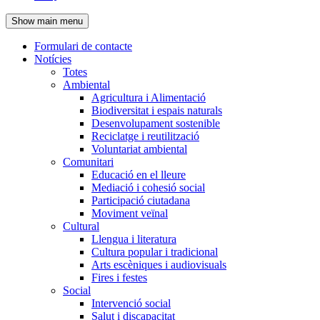
de
Show main menu
l'encapçalament
Formulari de contacte
Notícies
Navegació
Totes
principal
Ambiental
Agricultura i Alimentació
Biodiversitat i espais naturals
Desenvolupament sostenible
Reciclatge i reutilització
Voluntariat ambiental
Comunitari
Educació en el lleure
Mediació i cohesió social
Participació ciutadana
Moviment veïnal
Cultural
Llengua i literatura
Cultura popular i tradicional
Arts escèniques i audiovisuals
Fires i festes
Social
Intervenció social
Salut i discapacitat