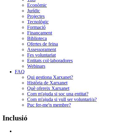
Econòmic
Jurídic
Projectes
Tecnològic
Formació
Finançament
Biblioteca
Ofertes de feina
Assessorament
Fes voluntariat
Entitats col·laboradores
Webinars
FAQ
Qui gestiona Xarxanet?
Història de Xarxanet
Què ofereix Xarxanet
Com m'ajuda si soc una entitat?
Com m'ajuda si vull ser voluntari/a?
Puc fer-me'n membre?
Inclusió