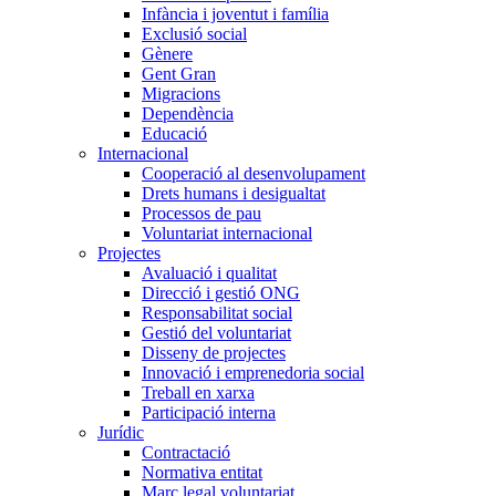
Infància i joventut i família
Exclusió social
Gènere
Gent Gran
Migracions
Dependència
Educació
Internacional
Cooperació al desenvolupament
Drets humans i desigualtat
Processos de pau
Voluntariat internacional
Projectes
Avaluació i qualitat
Direcció i gestió ONG
Responsabilitat social
Gestió del voluntariat
Disseny de projectes
Innovació i emprenedoria social
Treball en xarxa
Participació interna
Jurídic
Contractació
Normativa entitat
Marc legal voluntariat