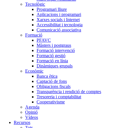
Tecnològic
Programari lliure
Aplicacions i programari
Xarxes socials i Internet
Accessibilitat i tecnologia
Comunicació associativa
Formació
PFAVC
Màsters i postgraus
Formació intervenció
Formació gestió
Formació en línia
Dinàmiques grupals
Econòmic
Banca ètica
Captació de fons
Obligacions fiscals
Transparència i rendició de comptes
Tresoreria i comptabilitat
Cooperativisme
Agenda
Opinió
Vídeos
Recursos
Tots