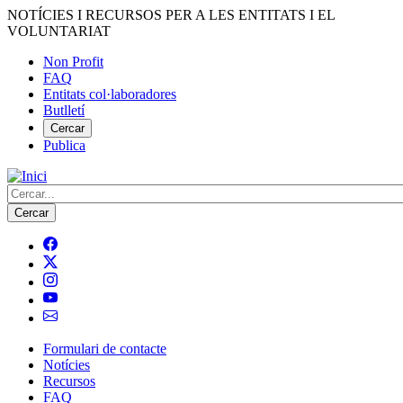
Vés
NOTÍCIES I RECURSOS PER A LES ENTITATS I EL
al
VOLUNTARIAT
contingut
Non Profit
FAQ
Menú
Entitats col·laboradores
del
Butlletí
compte
Cercar
Publica
d'usuari
Cerca
Formulari de contacte
Notícies
Navegació
Recursos
principal
FAQ