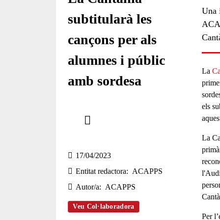
Una i
subtitularà les
ACAP
cançons per als
Cantà
alumnes i públic
La
Ca
amb sordesa
primer
sorde
els s
Comparteix
aques
Compartir en altres xarxes socials
La Ca
primà
17/04/2023
recone
Entitat redactora
ACAPPS
l'Aud
perso
Autor/a
ACAPPS
Cantàn
Veu Col·laboradora
Per l