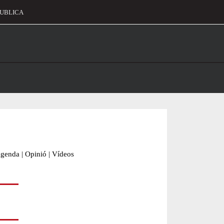
UBLICA
alament
genda
|
Opinió
|
Vídeos