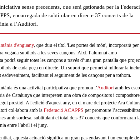
niciativa sense precedents, que serà gstionada per la Federac
PS, encarregada de subtitular en directe 37 concerts de la
nia a l’Auditori.
ntània d'enguany
, que duu el títol '
Les portes del món
', incorporarà per
a vegada subtítols a les seves cançons. Així, l’
alumnat amb
sa
podrà seguir totes les cançons a través d’una gran pantalla que projec
ubtítols de cada peça en directe. Un suport que permetrà
millorar la incl
t esdeveniment, facilitant el seguiment de les cançons per a tothom.
ntània és una
activitat participativa
que promou l’
Auditori
amb les
esco
ria de Catalunya
que interpreten una obra de compositors i compositore
gut prestigi. A l'edició d'aquest any, en el marc del projecte Ara Cultur
itori col·labora amb la
Federació ACAPPS
per promoure l’accessibilitat
nes amb sordesa, subtitulant el total dels 37 concerts que conformaran l
ia entre l’abril i el juny.
’entitat, aquesta actuació significa un gran pas endavant i un exemple d