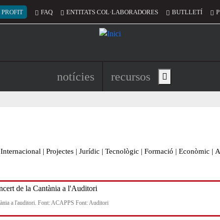
 del compte d'usuari
 PROFIT
FAQ
ENTITATS COL·LABORADORES
BUTLLETÍ
P
Navegació principal de l'encapç
notícies
recursos
Show main menu
Internacional
|
Projectes
|
Jurídic
|
Tecnològic
|
Formació
|
Econòmic
|
A
ània a l'auditori. Font: ACAPPS Font: Auditori