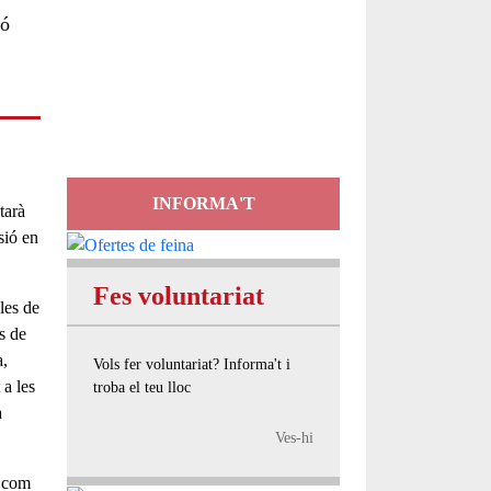
ió
Servei
d'Assessorament
gratuït per a entitats
INFORMA'T
tarà
usió
en
Fes voluntariat
les de
s de
a,
Vols fer voluntariat? Informa't i
 a les
troba el teu lloc
a
Ves-hi
e com