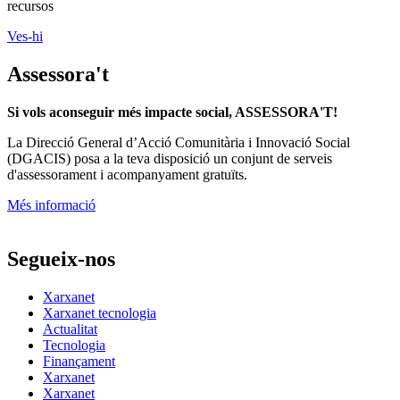
Voluntariat, assessorament, publicacions i molt més als nostres
recursos
Ves-hi
Assessora't
Si vols aconseguir més impacte social, ASSESSORA'T!
La
Direcció General d’Acció Comunitària i Innovació Social
(DGACIS)
posa a la teva disposició un conjunt de serveis
d'assessorament i acompanyament gratuïts.
Més informació
Segueix-nos
Xarxanet
Xarxanet tecnologia
Actualitat
Tecnologia
Finançament
Xarxanet