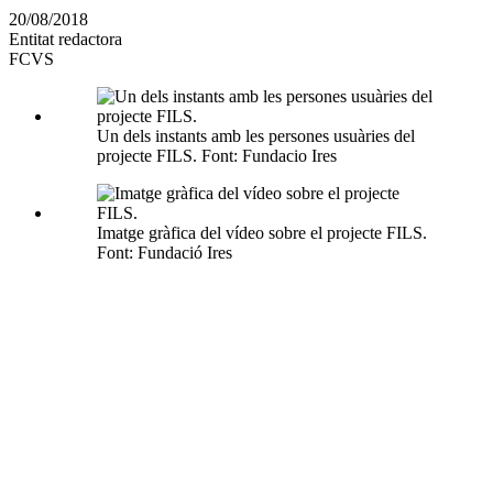
en
20/08/2018
altres
Entitat redactora
xarxes
FCVS
socials
Un dels instants amb les persones usuàries del
projecte FILS. Font: Fundacio Ires
Imatge gràfica del vídeo sobre el projecte FILS.
Font: Fundació Ires