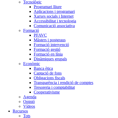
Tecnològic
Programari lliure
Aplicacions i programari
Xarxes socials i Internet
Accessibilitat i tecnologia
Comunicació associativa
Formació
PFAVC
Màsters i postgraus
Formació intervenció
Formació gestió
Formació en línia
Dinàmiques grupals
Econòmic
Banca ètica
Captació de fons
Obligacions fiscals
Transparència i rendició de comptes
Tresoreria i comptabilitat
Cooperativisme
Agenda
Opinió
Vídeos
Recursos
Tots