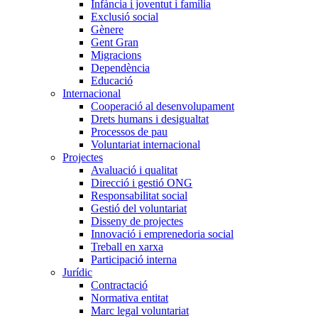
Infància i joventut i família
Exclusió social
Gènere
Gent Gran
Migracions
Dependència
Educació
Internacional
Cooperació al desenvolupament
Drets humans i desigualtat
Processos de pau
Voluntariat internacional
Projectes
Avaluació i qualitat
Direcció i gestió ONG
Responsabilitat social
Gestió del voluntariat
Disseny de projectes
Innovació i emprenedoria social
Treball en xarxa
Participació interna
Jurídic
Contractació
Normativa entitat
Marc legal voluntariat