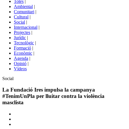
Totes
|
menú
Ambiental
|
de
Comunitari
|
portals
Cultural
|
Social
|
Internacional
|
Projectes
|
Jurídic
|
Tecnològic
|
Formació
|
Econòmic
|
Agenda
|
Opinió
|
Vídeos
Àmbit
Social
de
la
La Fundació Ires impulsa la campanya
notícia
#TenimUnPla per lluitar contra la violència
masclista
Comparteix
Compartir