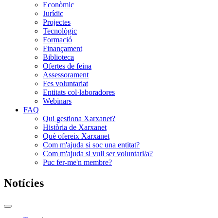
Econòmic
Jurídic
Projectes
Tecnològic
Formació
Finançament
Biblioteca
Ofertes de feina
Assessorament
Fes voluntariat
Entitats col·laboradores
Webinars
FAQ
Qui gestiona Xarxanet?
Història de Xarxanet
Què ofereix Xarxanet
Com m'ajuda si soc una entitat?
Com m'ajuda si vull ser voluntari/a?
Puc fer-me'n membre?
Notícies
Commutador
del