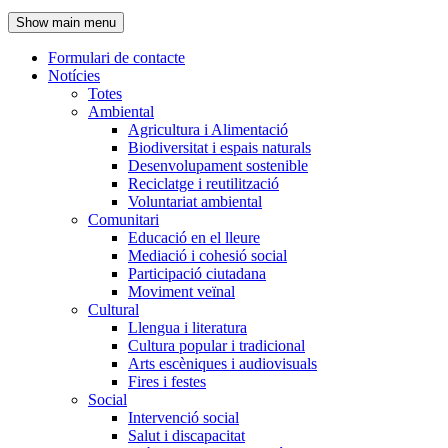
de
Show main menu
l'encapçalament
Formulari de contacte
Notícies
Navegació
Totes
principal
Ambiental
Agricultura i Alimentació
Biodiversitat i espais naturals
Desenvolupament sostenible
Reciclatge i reutilització
Voluntariat ambiental
Comunitari
Educació en el lleure
Mediació i cohesió social
Participació ciutadana
Moviment veïnal
Cultural
Llengua i literatura
Cultura popular i tradicional
Arts escèniques i audiovisuals
Fires i festes
Social
Intervenció social
Salut i discapacitat