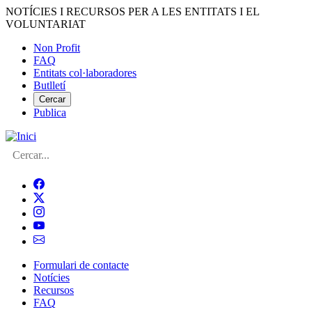
Vés
NOTÍCIES I RECURSOS PER A LES ENTITATS I EL
al
VOLUNTARIAT
contingut
Non Profit
FAQ
Menú
Entitats col·laboradores
del
Butlletí
compte
Cercar
Publica
d'usuari
Cerca
Formulari de contacte
Notícies
Navegació
Recursos
principal
FAQ