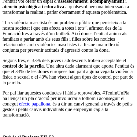
l’entitat vol oferir un espai d’
assessorament
,
acompanyament
i
atenció psicològica i educativa
a qualsevol persona interessada a
transformar la realitat i parlar obertament d’aquesta problemàtica.
“La violència masclista és un problema públic que persisteix a la
nostra societat i que ens afecta a totes i tots”, afirmen des de la
Fundació Ires a través d’un butlletí. Així doncs l’entitat anima als
familiars a parlar amb els seus fills i filles sobre les notícies
relacionades amb violències masclistes i a fer-ne una reflexió
conjunta per prevenir actituds d’agressió contra la dona.
Segons Ires, el 33% dels joves i adolescents troben acceptable el
control de la parella
. Una altra dada alarmant que aporta l’entitat és
que el 33% de les dones europees han patit alguna vegada violència
física o sexual o el 43% han viscut algun tipus de control per part de
la parella.
Per pal·liar aquestes conductes i hàbits reprovables, #TenimUnPla
ha llençat un pla d’acció per involucrar a tothom i aconseguir el
conegut
efecte papallona
, és a dir un canvi general a través de petits
gestos i petits canvis individuals que empenyin cap a la
transformació.