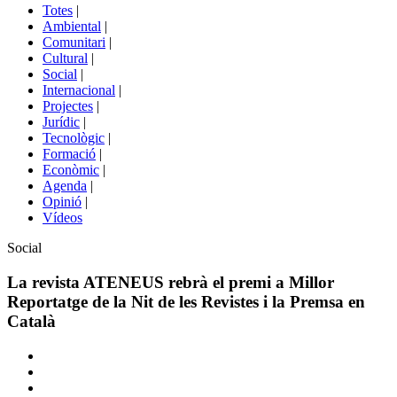
del
Totes
|
menú
Ambiental
|
de
Comunitari
|
portals
Cultural
|
Social
|
Internacional
|
Projectes
|
Jurídic
|
Tecnològic
|
Formació
|
Econòmic
|
Agenda
|
Opinió
|
Vídeos
Àmbit
Social
de
la
La revista ATENEUS rebrà el premi a Millor
notícia
Reportatge de la Nit de les Revistes i la Premsa en
Català
Comparteix
Compartir