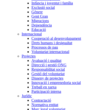
Infància i joventut i família
Exclusió social
Gènere
Gent Gran
Migracions
Dependència
Educació
Internacional
Cooperació al desenvolupament
Drets humans i desigualtat
Processos de pau
Voluntariat internacional
Projectes
Avaluació i qualitat
Direcció i gestió ONG
Responsabilitat social
Gestió del voluntariat
Disseny de projectes
Innovació i emprenedoria social
Treball en xarxa
Participació interna
Jurídic
Contractació
Normativa entitat
Marc legal voluntariat