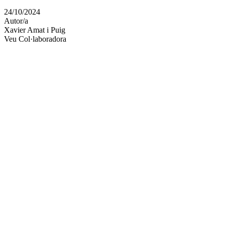
en
24/10/2024
altres
Autor/a
xarxes
Xavier Amat i Puig
socials
Veu Col·laboradora