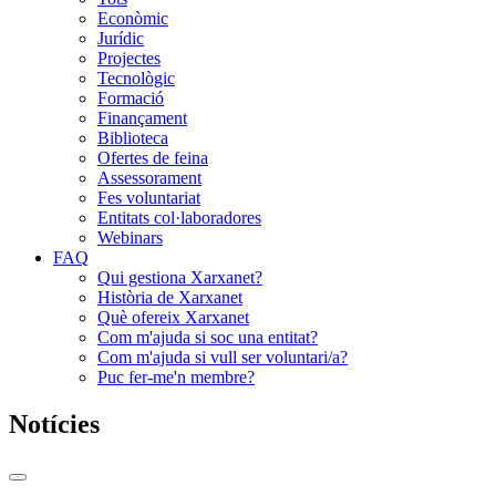
Econòmic
Jurídic
Projectes
Tecnològic
Formació
Finançament
Biblioteca
Ofertes de feina
Assessorament
Fes voluntariat
Entitats col·laboradores
Webinars
FAQ
Qui gestiona Xarxanet?
Història de Xarxanet
Què ofereix Xarxanet
Com m'ajuda si soc una entitat?
Com m'ajuda si vull ser voluntari/a?
Puc fer-me'n membre?
Notícies
Commutador