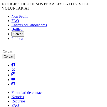
Vés
NOTÍCIES I RECURSOS PER A LES ENTITATS I EL
al
VOLUNTARIAT
contingut
Non Profit
FAQ
Menú
Entitats col·laboradores
del
Butlletí
compte
Cercar
Publica
d'usuari
Cerca
Formulari de contacte
Notícies
Navegació
Recursos
principal
FAQ