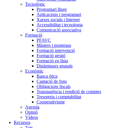
Tecnològic
Programari lliure
Aplicacions i programari
Xarxes socials i Internet
Accessibilitat i tecnologia
Comunicació associativa
Formació
PFAVC
Màsters i postgraus
Formació intervenció
Formació gestió
Formació en línia
Dinàmiques grupals
Econòmic
Banca ètica
Captació de fons
Obligacions fiscals
Transparència i rendició de comptes
Tresoreria i comptabilitat
Cooperativisme
Agenda
Opinió
Vídeos
Recursos
Tots