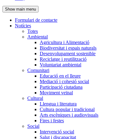
de
Show main menu
l'encapçalament
Formulari de contacte
Notícies
Navegació
Totes
principal
Ambiental
Agricultura i Alimentació
Biodiversitat i espais naturals
Desenvolupament sostenible
Reciclatge i reutilització
Voluntariat ambiental
Comunitari
Educació en el lleure
Mediació i cohesió social
Participació ciutadana
Moviment veïnal
Cultural
Llengua i literatura
Cultura popular i tradicional
Arts escèniques i audiovisuals
Fires i festes
Social
Intervenció social
Salut i discapacitat