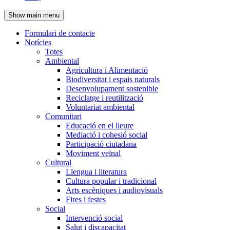
de
Show main menu
l'encapçalament
Formulari de contacte
Notícies
Navegació
Totes
principal
Ambiental
Agricultura i Alimentació
Biodiversitat i espais naturals
Desenvolupament sostenible
Reciclatge i reutilització
Voluntariat ambiental
Comunitari
Educació en el lleure
Mediació i cohesió social
Participació ciutadana
Moviment veïnal
Cultural
Llengua i literatura
Cultura popular i tradicional
Arts escèniques i audiovisuals
Fires i festes
Social
Intervenció social
Salut i discapacitat