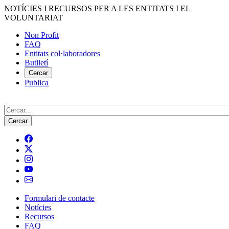
Vés
NOTÍCIES I RECURSOS PER A LES ENTITATS I EL
al
VOLUNTARIAT
contingut
Non Profit
FAQ
Menú
Entitats col·laboradores
del
Butlletí
compte
Cercar
Publica
d'usuari
Cerca
Formulari de contacte
Notícies
Navegació
Recursos
principal
FAQ