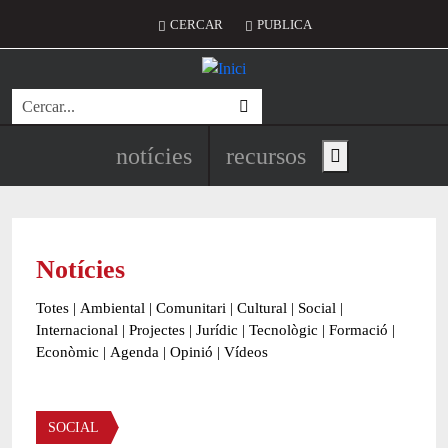
Vés al contingut
Menú del compte d'usuari
CERCAR
PUBLICA
Cerca
Navegació principal de l'encapç
notícies
recursos
Show main menu
Notícies
Totes
|
Ambiental
|
Comunitari
|
Cultural
|
Social
|
Internacional
|
Projectes
|
Jurídic
|
Tecnològic
|
Formació
|
Econòmic
|
Agenda
|
Opinió
|
Vídeos
Àmbit de la notícia
SOCIAL