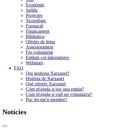
Econòmic
Jurídic
Projectes
Tecnològic
Formació
Finançament
Biblioteca
Ofertes de feina
Assessorament
Fes voluntariat
Entitats col·laboradores
Webinars
FAQ
Qui gestiona Xarxanet?
Història de Xarxanet
Què ofereix Xarxanet
Com m'ajuda si soc una entitat?
Com m'ajuda si vull ser voluntari/a?
Puc fer-me'n membre?
Notícies
Commutador