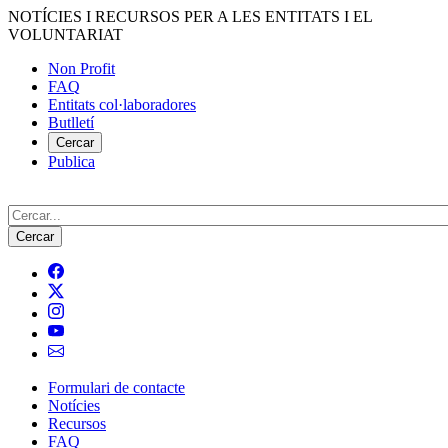
Vés
NOTÍCIES I RECURSOS PER A LES ENTITATS I EL
al
VOLUNTARIAT
contingut
Non Profit
FAQ
Menú
Entitats col·laboradores
del
Butlletí
compte
Cercar
Publica
d'usuari
Cerca
Formulari de contacte
Notícies
Navegació
Recursos
principal
FAQ