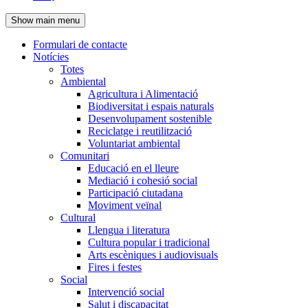
de
Show main menu
l'encapçalament
Formulari de contacte
Notícies
Navegació
Totes
principal
Ambiental
Agricultura i Alimentació
Biodiversitat i espais naturals
Desenvolupament sostenible
Reciclatge i reutilització
Voluntariat ambiental
Comunitari
Educació en el lleure
Mediació i cohesió social
Participació ciutadana
Moviment veïnal
Cultural
Llengua i literatura
Cultura popular i tradicional
Arts escèniques i audiovisuals
Fires i festes
Social
Intervenció social
Salut i discapacitat