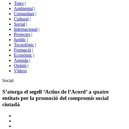
del
Totes
|
menú
Ambiental
|
de
Comunitari
|
portals
Cultural
|
Social
|
Internacional
|
Projectes
|
Jurídic
|
Tecnològic
|
Formació
|
Econòmic
|
Agenda
|
Opinió
|
Vídeos
Àmbit
Social
de
la
S’atorga el segell ‘Actius de l’Acord’ a quatre
notícia
entitats per la promoció del compromís social
ciutadà
Comparteix
Compartir