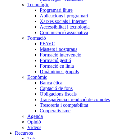
Tecnològic
Programari lliure
Aplicacions i programari
Xarxes socials i Internet
Accessibilitat i tecnologia
Comunicació associativa
Formació
PFAVC
Màsters i postgraus
Formació intervenció
Formació gestió
Formació en línia
Dinàmiques grupals
Econòmic
Banca ètica
Captació de fons
Obligacions fiscals
Transparència i rendició de comptes
Tresoreria i comptabilitat
Cooperativisme
Agenda
Opinió
Vídeos
Recursos
Tots