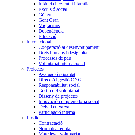
Infància i joventut i família
Exclusió social
Gènere
Gent Gran
Migracions
Dependència
Educació
Internacional
Cooperació al desenvolupament
Drets humans i desigualtat
Processos de pau
Voluntariat internacional
Projectes
Avaluació i qualitat
Direcció i gestió ONG
Responsabilitat social
Gestió del voluntariat
Disseny de projectes
Innovació i emprenedoria social
Treball en xarxa
Participació interna
Jurídic
Contractació
Normativa entitat
Marc legal voluntariat