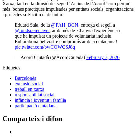
Xarxa, tant en la difusió del segell ‘Actius de l’Acord’ com perquè
més bones pràctiques impulsades per entitats socials, organitzacions
i projectes sol·licitin el distintiu.
Eduard Sala, de la
@PAH_BCN
, entrega el segell a
@fundspereclaver
, amb més de 70 anys d'experiència i
que ha impulsat un projecte de voluntariat inclusiu.
Enhorabona pel vostre compromís amb la ciutadania!
pic.twitter.com/bwCQWCSJ8q
— Acord Ciutadà (@AcordCiutada)
February 7, 2020
Etiquetes
Barcelonès
exclusió social
treball en xarxa
responsabilitat social
infància i joventut i família
participació ciutadana
Comparteix i difon