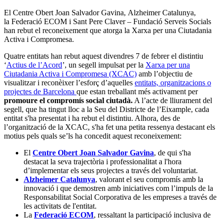
El Centre Obert Joan Salvador Gavina, Alzheimer Catalunya,
la Federació ECOM i Sant Pere Claver – Fundació Serveis Socials
han rebut el reconeixement que atorga la Xarxa per una Ciutadania
Activa i Compromesa.
Quatre entitats han rebut aquest divendres 7 de febrer el distintiu
‘
Actius de l’Acord
’, un segell impulsat per la
Xarxa per una
Ciutadania Activa i Compromesa (XCAC)
amb l’objectiu de
visualitzar i reconèixer l’esforç d’aquelles
entitats, organitzacions o
projectes de Barcelona
que estan treballant més activament per
promoure el compromís social ciutadà.
A l’acte de lliurament del
segell, que ha tingut lloc a la Seu del Districte de l’Eixample, cada
entitat s'ha presentat i ha rebut el distintiu. Alhora, des de
l’organització de la XCAC, s'ha fet una petita ressenya destacant els
motius pels quals se’ls ha concedit aquest reconeixement:
El
Centre Obert Joan Salvador Gavina
, de qui s'ha
destacat la seva trajectòria i professionalitat a l'hora
d’implementar els seus projectes a través del voluntariat.
Alzheimer Catalunya
, valorant el seu compromís amb la
innovació i que demostren amb iniciatives com l’impuls de la
Responsabilitat Social Corporativa de les empreses a través de
les activitats de l'entitat.
La
Federació ECOM
, ressaltant la participació inclusiva de