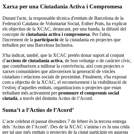
Xarxa per una Ciutadania Activa i Compromesa
Durant l'acte, la responsable tècnica d'entitats de Barcelona de la
Federació Catalana de Voluntariat Social, Esther Prats, ha explicat
els objectius de la XCAC, destacant, per una banda, la difusió del
concepte de
ciutadania activa i compromesa
. Per l'altra,
l'increment de la
participació
de la ciutadania en projectes que
treballen per una Barcelona Inclusiva.
S'ha indicat, també, que la XCAC pretén donar suport al conjunt
d’
accions de ciutadania activa
, de bon veïnatge o de caràcter cívic,
que contribueixen a millorar la convivència, així com projectes o
xarxes comunitàries que afavoreixen la generació de vincles
ciutadans i relacions socials de proximitat. Finalment, s'ha exposat
com a objectiu de la XCAC, el reconeixement i la visibilització de
l’esforç d’aquelles entitats, organitzacions o projectes que estan
treballant més activament per
promoure el compromís social
ciutadà
, a través del distintiu Actius de l’Acord.
Suma’t a l’Actius de l’Acord’
L’acte celebrat el passat divendres 7 de febrer és la tercera entrega
dels ‘Actius de l’Acord’. Des de la XCAC s’anima i es fa una crida
per tal que més entitats o projectes de la ciutat participin en aquesta