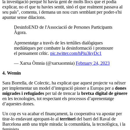
la investigació perquè hi havia gent de molts llocs que et podia
explicar, no el que tu havies sentit, sinó el que realment passava al
seu país", comenta, i demana un nou curs semblant per poder-s'hi
apuntar sense dilacions.
DesinfoEND de l'Associació de Persones Participants
Àgora.
Aprenentatge a través de les tertúlies dialògiques
mediàtiques per combatre la desinformació i promoure
el pensament crític.
pic.twitter.com/hPiu3kyDc1
— Xarxa Òmnia (@xarxaomnia)
February 24, 2023
4. Wemin
Sara Borrella, de Colectic, ha explicat que aquest projecte va néixer
per implementar un model d’integració pioner a Europa per a
dones
migrades i refugiades
per tal de trencar la
bretxa digital de gènere
en les tecnologies, tot respectant els processos d’aprenentatge
d’aquestes dones.
Un cop es va acabar el finançament, la cooperativa va apostar per
tirar-lo endavant apropant-lo al
territori
del barri del Raval de
Barcelona amb una triple mirada: la comunitària, la tecnològica, i la
feminista.