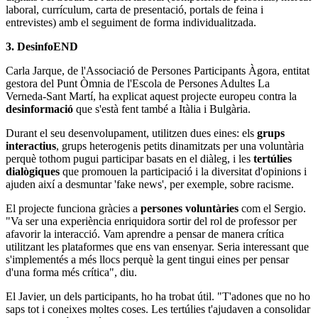
laboral, currículum, carta de presentació, portals de feina i
entrevistes) amb el seguiment de forma individualitzada.
3. DesinfoEND
Carla Jarque, de l'Associació de Persones Participants Àgora, entitat
gestora del Punt Òmnia de l'Escola de Persones Adultes La
Verneda-Sant Martí, ha explicat aquest projecte europeu contra la
desinformació
que s'està fent també a Itàlia i Bulgària.
Durant el seu desenvolupament, utilitzen dues eines: els
grups
interactius
, grups heterogenis petits dinamitzats per una voluntària
perquè tothom pugui participar basats en el diàleg, i les
tertúlies
dialògiques
que promouen la participació i la diversitat d'opinions i
ajuden així a desmuntar 'fake news', per exemple, sobre racisme.
El projecte funciona gràcies a
persones voluntàries
com el Sergio.
"Va ser una experiència enriquidora sortir del rol de professor per
afavorir la interacció. Vam aprendre a pensar de manera crítica
utilitzant les plataformes que ens van ensenyar. Seria interessant que
s'implementés a més llocs perquè la gent tingui eines per pensar
d'una forma més crítica", diu.
El Javier, un dels participants, ho ha trobat útil. "T'adones que no ho
saps tot i coneixes moltes coses. Les tertúlies t'ajudaven a consolidar