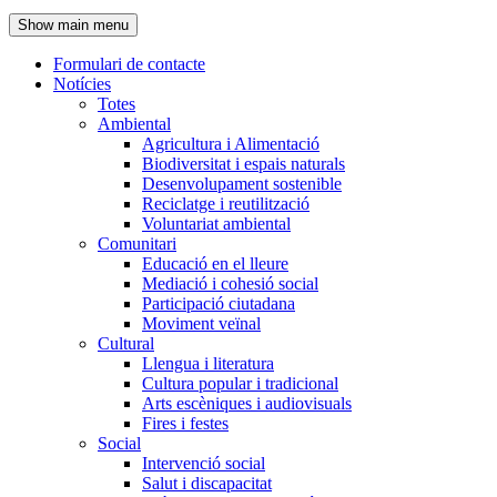
de
Show main menu
l'encapçalament
Formulari de contacte
Notícies
Navegació
Totes
principal
Ambiental
Agricultura i Alimentació
Biodiversitat i espais naturals
Desenvolupament sostenible
Reciclatge i reutilització
Voluntariat ambiental
Comunitari
Educació en el lleure
Mediació i cohesió social
Participació ciutadana
Moviment veïnal
Cultural
Llengua i literatura
Cultura popular i tradicional
Arts escèniques i audiovisuals
Fires i festes
Social
Intervenció social
Salut i discapacitat