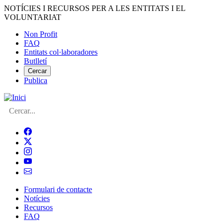
Vés
NOTÍCIES I RECURSOS PER A LES ENTITATS I EL
al
VOLUNTARIAT
contingut
Non Profit
FAQ
Menú
Entitats col·laboradores
del
Butlletí
compte
Cercar
Publica
d'usuari
Cerca
Formulari de contacte
Notícies
Navegació
Recursos
principal
FAQ