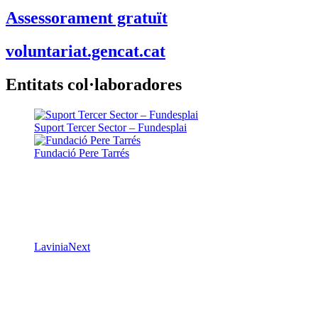
Assessorament gratuït
voluntariat.gencat.cat
Entitats col·laboradores
Suport Tercer Sector – Fundesplai
Fundació Pere Tarrés
LaviniaNext
Colectic