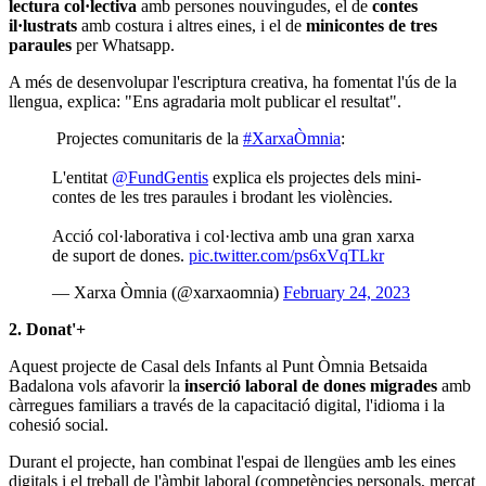
lectura col·lectiva
amb persones nouvingudes, el de
contes
il·lustrats
amb costura i altres eines, i el de
minicontes de tres
paraules
per Whatsapp.
A més de desenvolupar l'escriptura creativa, ha fomentat l'ús de la
llengua, explica: "Ens agradaria molt publicar el resultat".
Projectes comunitaris de la
#XarxaÒmnia
:
L'entitat
@FundGentis
explica els projectes dels mini-
contes de les tres paraules i brodant les violències.
Acció col·laborativa i col·lectiva amb una gran xarxa
de suport de dones.
pic.twitter.com/ps6xVqTLkr
— Xarxa Òmnia (@xarxaomnia)
February 24, 2023
2. Donat'+
Aquest projecte de Casal dels Infants al Punt Òmnia Betsaida
Badalona vols afavorir la
inserció laboral de dones migrades
amb
càrregues familiars a través de la capacitació digital, l'idioma i la
cohesió social.
Durant el projecte, han combinat l'espai de llengües amb les eines
digitals i el treball de l'àmbit laboral (competències personals, mercat