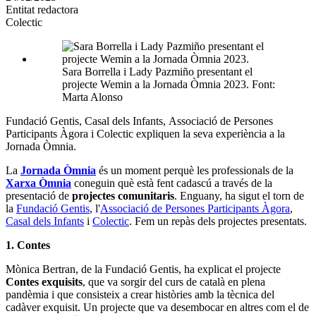
Entitat redactora
xarxes
Colectic
socials
Sara Borrella i Lady Pazmiño presentant el
projecte Wemin a la Jornada Òmnia 2023. Font:
Marta Alonso
Fundació Gentis, Casal dels Infants, Associació de Persones
Participants Àgora i Colectic expliquen la seva experiència a la
Jornada Òmnia.
La
Jornada Òmnia
és un moment perquè les professionals de la
Xarxa Òmnia
coneguin què està fent cadascú a través de la
presentació de
projectes comunitaris
. Enguany, ha sigut el torn de
la
Fundació Gentis
, l'
Associació de Persones Participants Àgora
,
Casal dels Infants
i
Colectic
. Fem un repàs dels projectes presentats.
1. Contes
Mònica Bertran, de la Fundació Gentis, ha explicat el projecte
Contes exquisits
, que va sorgir del curs de català en plena
pandèmia i que consisteix a crear històries amb la tècnica del
cadàver exquisit. Un projecte que va desembocar en altres com el de