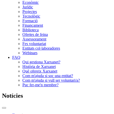
Econòmic
Jurídic
Projectes
Tecnològic
Formació
Finançament
Biblioteca
Ofertes de feina
Assessorament
Fes voluntariat
Entitats col·laboradores
Webinars
FAQ
Qui gestiona Xarxanet?
Història de Xarxanet
Què ofereix Xarxanet
Com m'ajuda si soc una entitat?
Com m'ajuda si vull ser voluntari/a?
Puc fer-me'n membre?
Notícies
Commutador
del