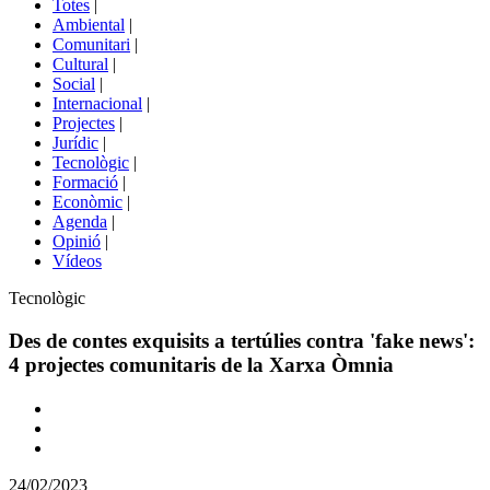
Totes
|
menú
Ambiental
|
de
Comunitari
|
portals
Cultural
|
Social
|
Internacional
|
Projectes
|
Jurídic
|
Tecnològic
|
Formació
|
Econòmic
|
Agenda
|
Opinió
|
Vídeos
Àmbit
Tecnològic
de
la
Des de contes exquisits a tertúlies contra 'fake news':
notícia
4 projectes comunitaris de la Xarxa Òmnia
Comparteix
Compartir
en
24/02/2023
altres