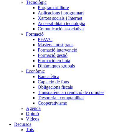
Tecnològic
Programari lliure
Aplicacions i programari
Xarxes socials i Internet
Accessibilitat i tecnologia
Comunicació associativa
Formació
PFAVC
Màsters i postgraus
Formació intervenció
Formació gestió
Formació en línia
Dinàmiques grupals
Econòmic
Banca ètica
Captació de fons
Obligacions fiscals
Transparència i rendició de comptes
Tresoreria i comptabilitat
Cooperativisme
Agenda
Opinió
Vídeos
Recursos
Tots