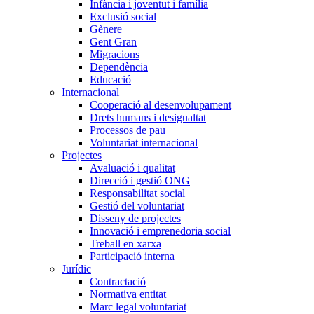
Infància i joventut i família
Exclusió social
Gènere
Gent Gran
Migracions
Dependència
Educació
Internacional
Cooperació al desenvolupament
Drets humans i desigualtat
Processos de pau
Voluntariat internacional
Projectes
Avaluació i qualitat
Direcció i gestió ONG
Responsabilitat social
Gestió del voluntariat
Disseny de projectes
Innovació i emprenedoria social
Treball en xarxa
Participació interna
Jurídic
Contractació
Normativa entitat
Marc legal voluntariat