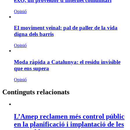
eXO, un proveïdor d'Internet comunitari
Opinió
El moviment veïnal: pal de paller de la vida
digna dels barris
Opinió
Moda ràpida a Catalunya: el residu invisible
que ens supera
Opinió
Continguts relacionats
L’Amep reclamen més control públic
en la planificació i implantació de les