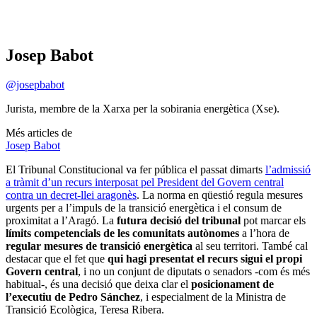
Josep Babot
@josepbabot
Jurista, membre de la Xarxa per la sobirania energètica (Xse).
Més articles de
Josep Babot
El Tribunal Constitucional va fer pública el passat dimarts
l’admissió
a tràmit d’un recurs interposat pel President del Govern central
contra un decret-llei aragonès
. La norma en qüestió regula mesures
urgents per a l’impuls de la transició energètica i el consum de
proximitat a l’Aragó. La
futura decisió del tribunal
pot marcar els
límits competencials de les comunitats autònomes
a l’hora de
regular mesures de transició energètica
al seu territori. També cal
destacar que el fet que
qui hagi presentat el recurs sigui el propi
Govern central
, i no un conjunt de diputats o senadors -com és més
habitual-, és una decisió que deixa clar el
posicionament de
l’executiu de Pedro Sánchez
, i especialment de la Ministra de
Transició Ecològica, Teresa Ribera.