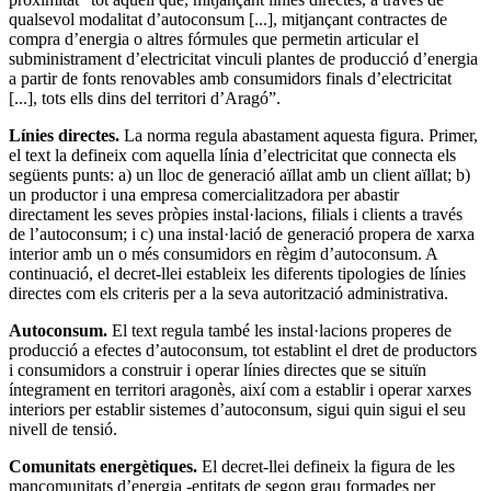
qualsevol modalitat d’autoconsum [...], mitjançant contractes de
compra d’energia o altres fórmules que permetin articular el
subministrament d’electricitat vinculi plantes de producció d’energia
a partir de fonts renovables amb consumidors finals d’electricitat
[...], tots ells dins del territori d’Aragó”.
Línies directes.
La norma regula abastament aquesta figura. Primer,
el text la defineix com aquella línia d’electricitat que connecta els
següents punts: a) un lloc de generació aïllat amb un client aïllat; b)
un productor i una empresa comercialitzadora per abastir
directament les seves pròpies instal·lacions, filials i clients a través
de l’autoconsum; i c) una instal·lació de generació propera de xarxa
interior amb un o més consumidors en règim d’autoconsum. A
continuació, el decret-llei estableix les diferents tipologies de línies
directes com els criteris per a la seva autorització administrativa.
Autoconsum.
El text regula també les instal·lacions properes de
producció a efectes d’autoconsum, tot establint el dret de productors
i consumidors a construir i operar línies directes que se situïn
íntegrament en territori aragonès, així com a establir i operar xarxes
interiors per establir sistemes d’autoconsum, sigui quin sigui el seu
nivell de tensió.
Comunitats energètiques.
El decret-llei defineix la figura de les
mancomunitats d’energia -entitats de segon grau formades per