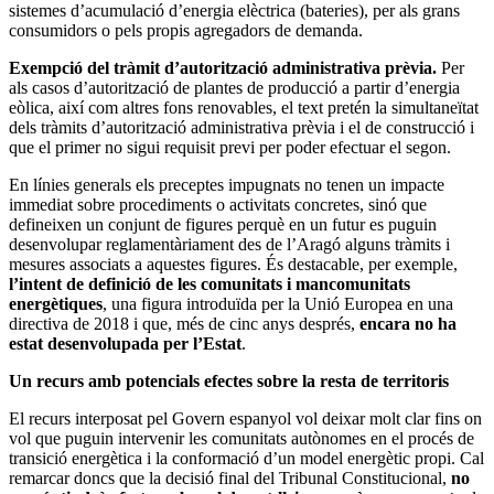
sistemes d’acumulació d’energia elèctrica (bateries), per als grans
consumidors o pels propis agregadors de demanda.
Exempció del tràmit d’autorització administrativa prèvia.
Per
als casos d’autorització de plantes de producció a partir d’energia
eòlica, així com altres fons renovables, el text pretén la simultaneïtat
dels tràmits d’autorització administrativa prèvia i el de construcció i
que el primer no sigui requisit previ per poder efectuar el segon.
En línies generals els preceptes impugnats no tenen un impacte
immediat sobre procediments o activitats concretes, sinó que
defineixen un conjunt de figures perquè en un futur es puguin
desenvolupar reglamentàriament des de l’Aragó alguns tràmits i
mesures associats a aquestes figures. És destacable, per exemple,
l’intent de definició de les comunitats i mancomunitats
energètiques
, una figura introduïda per la Unió Europea en una
directiva de 2018 i que, més de cinc anys després,
encara no ha
estat desenvolupada per l’Estat
.
Un recurs amb potencials efectes sobre la resta de territoris
El recurs interposat pel Govern espanyol vol deixar molt clar fins on
vol que puguin intervenir les comunitats autònomes en el procés de
transició energètica i la conformació d’un model energètic propi. Cal
remarcar doncs que la decisió final del Tribunal Constitucional,
no