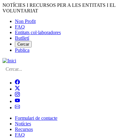
Vés
NOTÍCIES I RECURSOS PER A LES ENTITATS I EL
al
VOLUNTARIAT
contingut
Non Profit
FAQ
Menú
Entitats col·laboradores
del
Butlletí
compte
Cercar
Publica
d'usuari
Cerca
Formulari de contacte
Notícies
Navegació
Recursos
principal
FAQ