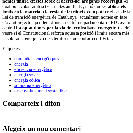
només tindrà efectes sobre el decret-llei aragonès recorregut
-el
qual pot acabar amb setze articles anul·lats-, sinó que
establirà els
límits en la matèria a la resta de territoris
, com pot ser el cas de la
llei de transició energètica de Catalunya -actualment només en fase
d’avantprojecte i pendent d’iniciar el tràmit parlamentari-. El Govern
central
ha optat doncs per la via del centralisme energètic
. Caldrà
veure si el Constitucional reforça aquesta posició i limita encara més
la sobirania energètica dels territoris que conformen l’Estat.
Etiquetes
comunitats energètiques
energia
eficiència energètica
energia solar
energia eòlica
sobirania energètica
desenvolupament sostenible
Comparteix i difon
Afegeix un nou comentari