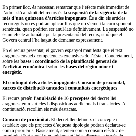
En primer lloc, és necessari remarcar que l’efecte més immediat de
l’admissió a tràmit del recurs és
la suspensió de la vigència de la
més d’una quinzena d’articles impugnats
. És a dir, els articles
recorreguts no es podran aplicar fins que no s’emeti la corresponent
sentència, quan podrien ser anul·lats definitivament. La suspensió no
és un efecte automàtic per la presentació del recurs, sinó que el
Govern central l’ha hagut de demanar expressament.
En el recurs presentat, el govern espanyol manifesta que el text
aragonès envaeix competències exclusives de l’Estat. Concretament,
sobre les
bases
i
coordinació de la planificació general de
l’activitat econòmica
i sobre les
bases del règim miner i
energètic
.
El contingut dels articles impugnats: Consum de proximitat,
xarxes de distribució tancades i comunitats energètiques
El recurs pretén
l’anul·lació de 16 preceptes
del decret-llei
aragonès, entre articles i disposicions addicionals i transitòries. A
continuació, recollim els més destacats.
Consum de proximitat.
El decret-llei defineix el concepte i
estableix que els projectes d’aquesta tipologia podran declarar-se
com a prioritaris. Bàsicament, s’entén com a consum elèctric de
proximitat “tot aquell que, mitjançant línies directes, a través de