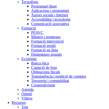
Tecnològic
Programari lliure
Aplicacions i programari
Xarxes socials i Internet
Accessibilitat i tecnologia
Comunicació associativa
Formació
PFAVC
Màsters i postgraus
Formació intervenció
Formació gestió
Formació en línia
Dinàmiques grupals
Econòmic
Banca ètica
Captació de fons
Obligacions fiscals
Transparència i rendició de comptes
Tresoreria i comptabilitat
Cooperativisme
Agenda
Opinió
Vídeos
Recursos
Tots