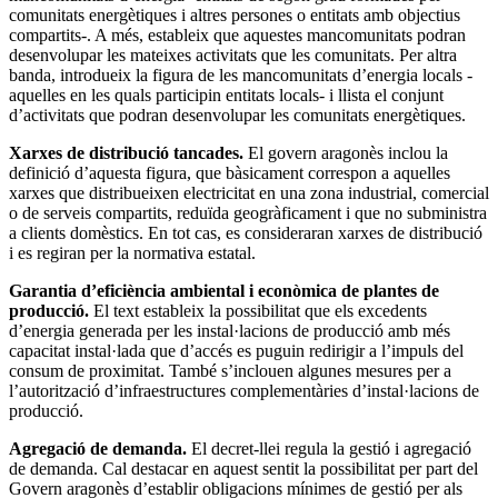
comunitats energètiques i altres persones o entitats amb objectius
compartits-. A més, estableix que aquestes mancomunitats podran
desenvolupar les mateixes activitats que les comunitats. Per altra
banda, introdueix la figura de les mancomunitats d’energia locals -
aquelles en les quals participin entitats locals- i llista el conjunt
d’activitats que podran desenvolupar les comunitats energètiques.
Xarxes de distribució tancades.
El govern aragonès inclou la
definició d’aquesta figura, que bàsicament correspon a aquelles
xarxes que distribueixen electricitat en una zona industrial, comercial
o de serveis compartits, reduïda geogràficament i que no subministra
a clients domèstics. En tot cas, es consideraran xarxes de distribució
i es regiran per la normativa estatal.
Garantia d’eficiència ambiental i econòmica de plantes de
producció.
El text estableix la possibilitat que els excedents
d’energia generada per les instal·lacions de producció amb més
capacitat instal·lada que d’accés es puguin redirigir a l’impuls del
consum de proximitat. També s’inclouen algunes mesures per a
l’autorització d’infraestructures complementàries d’instal·lacions de
producció.
Agregació de demanda.
El decret-llei regula la gestió i agregació
de demanda. Cal destacar en aquest sentit la possibilitat per part del
Govern aragonès d’establir obligacions mínimes de gestió per als