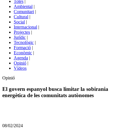
Totes
|
menú
Ambiental
|
de
Comunitari
|
portals
Cultural
|
Social
|
Internacional
|
Projectes
|
Jurídic
|
Tecnològic
|
Formació
|
Econòmic
|
Agenda
|
Opinió
|
Vídeos
Opinió
El govern espanyol busca limitar la sobirania
energètica de les comunitats autònomes
Comparteix
Compartir
en
08/02/2024