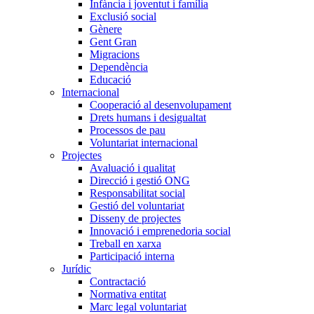
Infància i joventut i família
Exclusió social
Gènere
Gent Gran
Migracions
Dependència
Educació
Internacional
Cooperació al desenvolupament
Drets humans i desigualtat
Processos de pau
Voluntariat internacional
Projectes
Avaluació i qualitat
Direcció i gestió ONG
Responsabilitat social
Gestió del voluntariat
Disseny de projectes
Innovació i emprenedoria social
Treball en xarxa
Participació interna
Jurídic
Contractació
Normativa entitat
Marc legal voluntariat