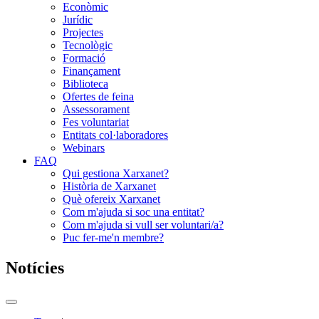
Econòmic
Jurídic
Projectes
Tecnològic
Formació
Finançament
Biblioteca
Ofertes de feina
Assessorament
Fes voluntariat
Entitats col·laboradores
Webinars
FAQ
Qui gestiona Xarxanet?
Història de Xarxanet
Què ofereix Xarxanet
Com m'ajuda si soc una entitat?
Com m'ajuda si vull ser voluntari/a?
Puc fer-me'n membre?
Notícies
Commutador
del