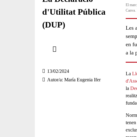
El marc 
d'Utilitat Pública
Canva. 
(DUP)
Les a
sempr
Comparteix
en f
a la 
Compartir en altres xarxes socials
13/02/2024
La
Ll
Autor/a
María Eugenia Ifer
d'Ass
la
Dec
reali
funda
Norma
tenen
exclu