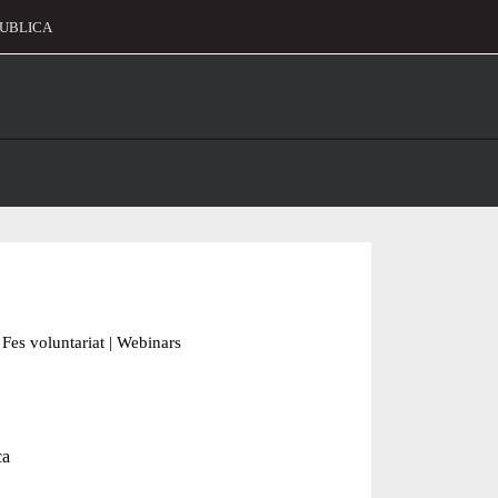
UBLICA
alament
Fes voluntariat
|
Webinars