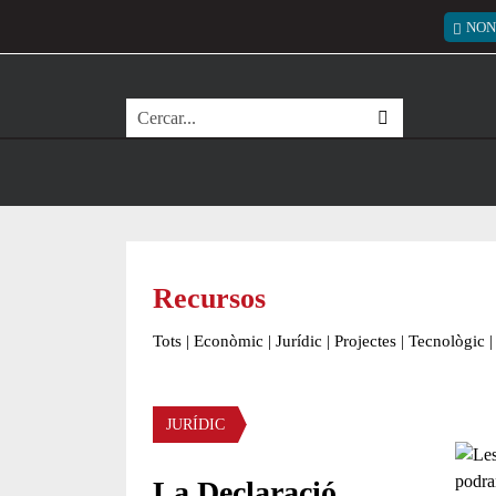
Vés al contingut
Menú
NON
Cerca
Recursos
Tots
|
Econòmic
|
Jurídic
|
Projectes
|
Tecnològic
|
Àmbit
JURÍDIC
La Declaració