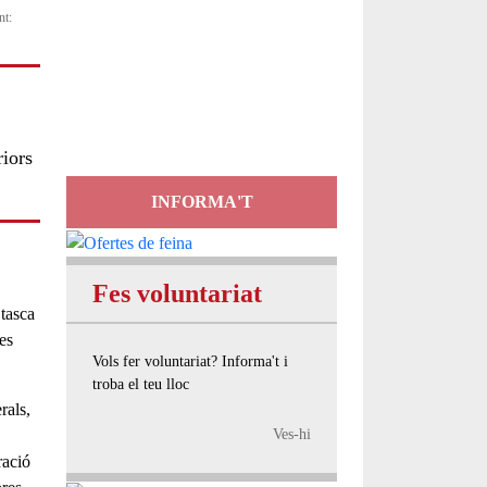
nt:
Servei
d'Assessorament
gratuït per a entitats
iors
INFORMA'T
Fes voluntariat
 tasca
es
Vols fer voluntariat? Informa't i
troba el teu lloc
rals,
Ves-hi
ració