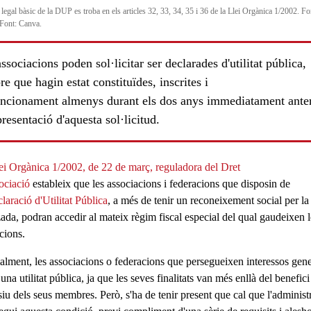
legal bàsic de la DUP es troba en els articles 32, 33, 34, 35 i 36 de la Llei Orgànica 1/2002. Fo
Font: Canva.
ssociacions poden sol·licitar ser declarades d'utilitat pública,
e que hagin estat constituïdes, inscrites i
uncionament almenys durant els dos anys immediatament anter
presentació d'aquesta sol·licitud.
ei Orgànica 1/2002, de 22 de març, reguladora del Dret
ociació
estableix que les associacions i federacions que disposin de
laració d'Utilitat Pública
, a més de tenir un reconeixement social per la
tzada, podran accedir al mateix
règim fiscal
especial del qual gaudeixen l
cions.
lment, les
associacions
o
federacions
que persegueixen interessos gene
 una
utilitat pública
, ja que les seves finalitats van més enllà del benefici
siu dels seus membres. Però, s'ha de tenir present que cal que l'administ