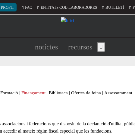
 del compte d'usuari
 PROFIT
FAQ
ENTITATS COL·LABORADORES
BUTLLETÍ
P
Navegació principal de l'encapç
notícies
recursos
Show main menu
Formació
|
Finançament
|
Biblioteca
|
Ofertes de feina
|
Assessorament
|