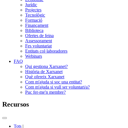
Jurídic
Projectes
Tecnològic
Formació
Finançament
Biblioteca
Ofertes de feina
Assessorament
Fes voluntariat
Entitats col·laboradores
Webinars
FAQ
Qui gestiona Xarxanet?
Història de Xarxanet
Què ofereix Xarxanet
Com m'ajuda si soc una entitat?
Com m'ajuda si vull ser voluntari/a?
Puc fer-me'n membre?
Recursos
Commutador
del
Tots
|