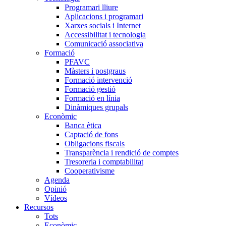
Programari lliure
Aplicacions i programari
Xarxes socials i Internet
Accessibilitat i tecnologia
Comunicació associativa
Formació
PFAVC
Màsters i postgraus
Formació intervenció
Formació gestió
Formació en línia
Dinàmiques grupals
Econòmic
Banca ètica
Captació de fons
Obligacions fiscals
Transparència i rendició de comptes
Tresoreria i comptabilitat
Cooperativisme
Agenda
Opinió
Vídeos
Recursos
Tots
Econòmic