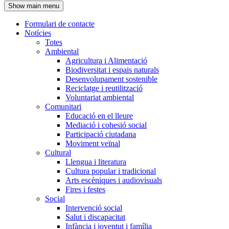
Show main menu
l'encapçalament
Formulari de contacte
Notícies
Navegació
Totes
principal
Ambiental
Agricultura i Alimentació
Biodiversitat i espais naturals
Desenvolupament sostenible
Reciclatge i reutilització
Voluntariat ambiental
Comunitari
Educació en el lleure
Mediació i cohesió social
Participació ciutadana
Moviment veïnal
Cultural
Llengua i literatura
Cultura popular i tradicional
Arts escèniques i audiovisuals
Fires i festes
Social
Intervenció social
Salut i discapacitat
Infància i joventut i família