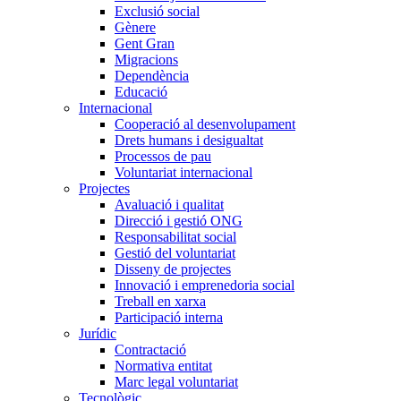
Exclusió social
Gènere
Gent Gran
Migracions
Dependència
Educació
Internacional
Cooperació al desenvolupament
Drets humans i desigualtat
Processos de pau
Voluntariat internacional
Projectes
Avaluació i qualitat
Direcció i gestió ONG
Responsabilitat social
Gestió del voluntariat
Disseny de projectes
Innovació i emprenedoria social
Treball en xarxa
Participació interna
Jurídic
Contractació
Normativa entitat
Marc legal voluntariat
Tecnològic