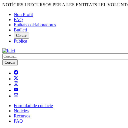
Vés
NOTÍCIES I RECURSOS PER A LES ENTITATS I EL VOLUNT
al
Non Profit
contingut
FAQ
Menú
Entitats col·laboradores
del
Butlletí
compte
Cercar
Publica
d'usuari
Cerca
Formulari de contacte
Notícies
Navegació
Recursos
principal
FAQ
de