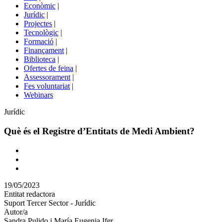
menú
Econòmic
|
de
Jurídic
|
portals
Projectes
|
Tecnològic
|
Formació
|
Finançament
|
Biblioteca
|
Ofertes de feina
|
Assessorament
|
Fes voluntariat
|
Webinars
Àmbit
Jurídic
Què és el Registre d’Entitats de Medi Ambient?
Comparteix
Compartir
en
19/05/2023
altres
Entitat redactora
xarxes
Suport Tercer Sector - Jurídic
socials
Autor/a
Sandra Pulido i María Eugenia Ifer