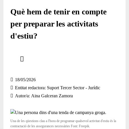
Què hem de tenir en compte
per preparar les activitats
d'estiu?
Comparteix
Compartir en altres xarxes socials
18/05/2026
Entitat redactora
Suport Tercer Sector - Jurídic
Autor/a
Aina Galceran Zamora
Una de les qüestions clau a l'hora de programar qualsevol activitat d'estiu és la
contractació de les assegurances necessàries Font: Freepik.