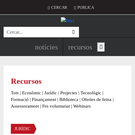
Vés al contingut
Menú del compte d'usuari
CERCAR
PUBLICA
Cerca
Navegació principal de l'encapç
notícies
recursos
Show main menu
Recursos
Tots
|
Econòmic
|
Jurídic
|
Projectes
|
Tecnològic
|
Formació
|
Finançament
|
Biblioteca
|
Ofertes de feina
|
Assessorament
|
Fes voluntariat
|
Webinars
Àmbit
JURÍDIC