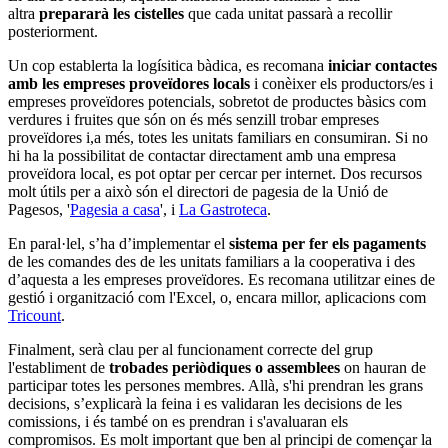
altra
prepararà les cistelles
que cada unitat passarà a recollir
posteriorment.
Un cop establerta la logísitica bàdica, es recomana
iniciar contactes
amb les empreses proveïdores locals
i conèixer els productors/es i
empreses proveïdores potencials, sobretot de productes bàsics com
verdures i fruites que són on és més senzill trobar empreses
proveïdores i,a més, totes les unitats familiars en consumiran. Si no
hi ha la possibilitat de contactar directament amb una empresa
proveïdora local, es pot optar per cercar per internet. Dos recursos
molt útils per a això són el directori de pagesia de la Unió de
Pagesos, '
Pagesia a casa
', i
La Gastroteca
.
En paral·lel, s’ha d’implementar el
sistema per fer els pagaments
de les comandes des de les unitats familiars a la cooperativa i des
d’aquesta a les empreses proveïdores. Es recomana utilitzar eines de
gestió i organització com l'Excel, o, encara millor, aplicacions com
Tricount
.
Finalment, serà clau per al funcionament correcte del grup
l'establiment de
trobades periòdiques o assemblees
on hauran de
participar totes les persones membres. Allà, s'hi prendran les grans
decisions, s’explicarà la feina i es validaran les decisions de les
comissions, i és també on es prendran i s'avaluaran els
compromisos. Es molt important que ben al principi de començar la