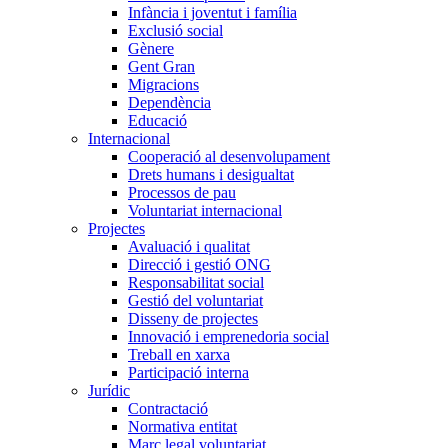
Infància i joventut i família
Exclusió social
Gènere
Gent Gran
Migracions
Dependència
Educació
Internacional
Cooperació al desenvolupament
Drets humans i desigualtat
Processos de pau
Voluntariat internacional
Projectes
Avaluació i qualitat
Direcció i gestió ONG
Responsabilitat social
Gestió del voluntariat
Disseny de projectes
Innovació i emprenedoria social
Treball en xarxa
Participació interna
Jurídic
Contractació
Normativa entitat
Marc legal voluntariat