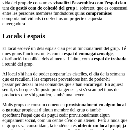
vida del grup de consum
es visualitzi l’assemblea com l’espai clau
tant
de gestió com de cohesió del grup
i, sobretot, que es consensui
entre les persones membres fundadores quins
compromisos
comporta individuals i col·lectius un projecte d'aquesta
envergadura.
Locals i espais
El local esdevé un dels espais clau per al funcionament del grup. Té
dues grans funcions: un és com a
espai d'emmagatzematge
,
distribució i recollida dels aliments. L’altra, com a
espai de trobada
i reunió del grup.
Al local s'hi han de poder preparar les cistelles, el dia de la setmana
que es recullen, i les empreses proveïdores han de poder-hi
passar per deixar-hi les comandes que s’han encarregat. En aquest
sentit, és bo que s’hi posin prestatgeries i, si s’escau pel tipus de
productes que s'hi guarden, també una nevera.
Molts grups de consum comencen
provisionalment en algun local
o garatge
propietat d’algun membre del grup o també
aprofitant l'espai que els pugui cedir provisionalment algun
equipament social, com un centre cívic o un ateneu. Però a mida que
el grup es va consolidant, la tendència és
obtenir un local propi
, ja