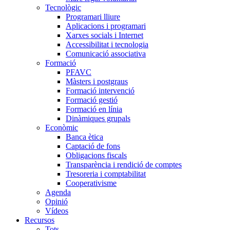
Tecnològic
Programari lliure
Aplicacions i programari
Xarxes socials i Internet
Accessibilitat i tecnologia
Comunicació associativa
Formació
PFAVC
Màsters i postgraus
Formació intervenció
Formació gestió
Formació en línia
Dinàmiques grupals
Econòmic
Banca ètica
Captació de fons
Obligacions fiscals
Transparència i rendició de comptes
Tresoreria i comptabilitat
Cooperativisme
Agenda
Opinió
Vídeos
Recursos
Tots