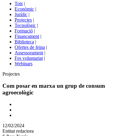
del
Tots
|
menú
Econòmic
|
de
Jurídic
|
portals
Projectes
|
Tecnològic
|
Formació
|
Finançament
|
Biblioteca
|
Ofertes de feina
|
Assessorament
|
Fes voluntariat
|
Webinars
Àmbit
Projectes
Com posar en marxa un grup de consum
agroecològic
Comparteix
Compartir
en
12/02/2024
altres
Entitat redactora
xarxes