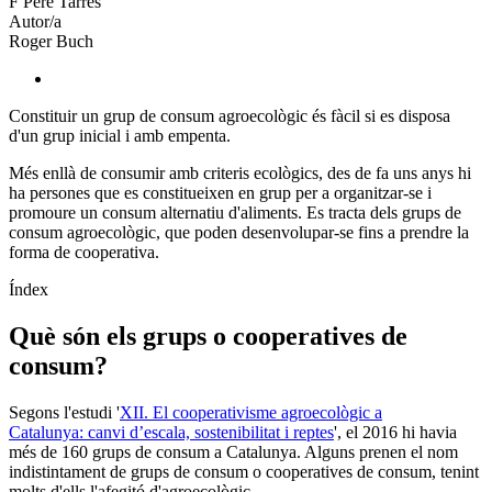
F Pere Tarrés
socials
Autor/a
Roger Buch
Constituir un grup de consum agroecològic és fàcil si es disposa
d'un grup inicial i amb empenta.
Més enllà de consumir amb criteris ecològics, des de fa uns anys hi
ha persones que es constitueixen en grup per a organitzar-se i
promoure un consum alternatiu d'aliments. Es tracta dels grups de
consum agroecològic, que poden desenvolupar-se fins a prendre la
forma de cooperativa.
Índex
Què són els grups o cooperatives de
consum?
Segons l'estudi '
XII. El cooperativisme agroecològic a
Catalunya: canvi d’escala, sostenibilitat i reptes
', el 2016 hi havia
més de 160 grups de consum a Catalunya. Alguns prenen el nom
indistintament de grups de consum o cooperatives de consum, tenint
molts d'ells l'afegitó d'agroecològic.