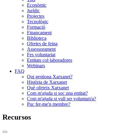
Econòmic
Jurídic
Projectes
Tecnològic
Formació
Finançament
Biblioteca
Ofertes de feina
Assessorament
Fes voluntariat
Entitats col·laboradores
Webinars
FAQ
Qui gestiona Xarxanet?
Història de Xarxanet
Què ofereix Xarxanet
Com m'ajuda si soc una entitat?
Com m'ajuda si vull ser voluntari/a?
Puc fer-me'n membre?
Recursos
Commutador