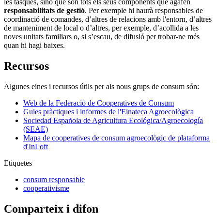
les tasques, sinó que són tots els seus components que agafen
responsabilitats de gestió
. Per exemple hi haurà responsables de
coordinació de comandes, d’altres de relacions amb l'entorn, d’altres
de manteniment de local o d’altres, per exemple, d’acollida a les
noves unitats familiars o, si s’escau, de difusió per trobar-ne més
quan hi hagi baixes.
Recursos
Algunes eines i recursos útils per als nous grups de consum són:
Web de la Federació de Cooperatives de Consum
Guies pràctiques i informes de l'Einateca Agroecològica
Sociedad Española de Agricultura Ecológica/Agroecología
(SEAE)
Mapa de cooperatives de consum agroecològic de plataforma
d'InLoft
Etiquetes
consum responsable
cooperativisme
Comparteix i difon