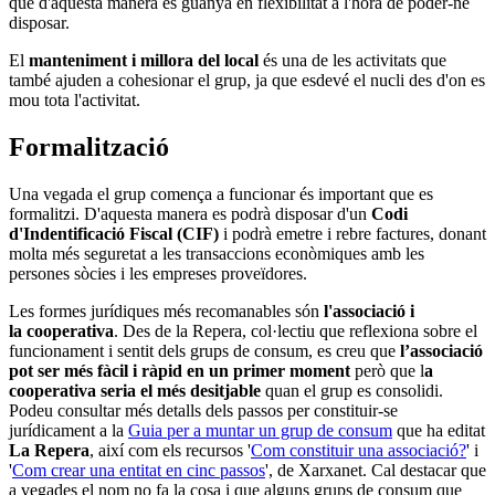
que d'aquesta manera es guanya en flexibilitat a l'hora de poder-ne
disposar.
El
manteniment i millora del local
és una de les activitats que
també ajuden a cohesionar el grup, ja que esdevé el nucli des d'on es
mou tota l'activitat.
Formalització
Una vegada el grup comença a funcionar és important que es
formalitzi. D'aquesta manera es podrà disposar d'un
Codi
d'Indentificació Fiscal (CIF)
i podrà emetre i rebre factures, donant
molta més seguretat a les transaccions econòmiques amb les
persones sòcies i les empreses proveïdores.
Les formes jurídiques més recomanables són
l'associació i
la cooperativa
. Des de la Repera, col·lectiu que reflexiona sobre el
funcionament i sentit dels grups de consum, es creu que
l’associació
pot ser més fàcil i ràpid en un primer moment
però que l
a
cooperativa seria el més desitjable
quan el grup es consolidi.
Podeu consultar més detalls dels passos per constituir-se
jurídicament a la
Guia per a muntar un grup de consum
que ha editat
La Repera
, així com els recursos '
Com constituir una associació?
' i
'
Com crear una entitat en cinc passos
', de Xarxanet. Cal destacar que
a vegades el nom no fa la cosa i que alguns grups de consum que