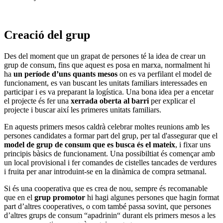
Creació del grup
Des del moment que un grapat de persones té la idea de crear un
grup de consum, fins que aquest es posa en marxa, normalment hi
ha
un període d’uns quants mesos
on es va perfilant el model de
funcionament, es van buscant les unitats familiars interessades en
participar i es va preparant la logística. Una bona idea per a encetar
el projecte és fer una
xerrada oberta al barri
per explicar el
projecte i buscar així les primeres unitats familiars.
En aquests primers mesos caldrà celebrar moltes reunions amb les
persones candidates a formar part del grup, per tal d'assegurar que el
model de grup de consum que es busca és el mateix
, i fixar uns
principis bàsics de funcionament. Una possibiltiat és començar amb
un local provisional i fer comandes de cistelles tancades de verdures
i fruita per anar introduint-se en la dinàmica de compra setmanal.
Si és una cooperativa que es crea de nou, sempre és recomanable
que en el
grup promotor
hi hagi algunes persones que hagin format
part d’altres cooperatives, o com també passa sovint, que persones
d’altres grups de consum “apadrinin“ durant els primers mesos a les