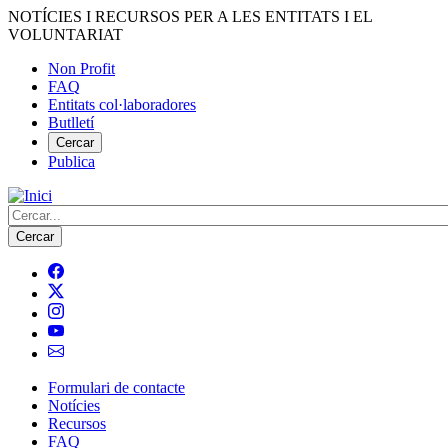
Vés
NOTÍCIES I RECURSOS PER A LES ENTITATS I EL
al
VOLUNTARIAT
contingut
Non Profit
FAQ
Menú
Entitats col·laboradores
del
Butlletí
compte
Cercar
Publica
d'usuari
Cerca
Formulari de contacte
Notícies
Navegació
Recursos
principal
FAQ