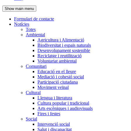
de
Show main menu
l'encapçalament
Formulari de contacte
Notícies
Navegació
Totes
principal
Ambiental
Agricultura i Alimentació
Biodiversitat i espais naturals
Desenvolupament sostenible
Reciclatge i reutilització
Voluntariat ambiental
Comunitari
Educació en el lleure
Mediació i cohesió social
Participació ciutadana
Moviment veïnal
Cultural
Llengua i literatura
Cultura popular i tradicional
Arts escèniques i audiovisuals
Fires i festes
Social
Intervenció social
Salut i discapacitat