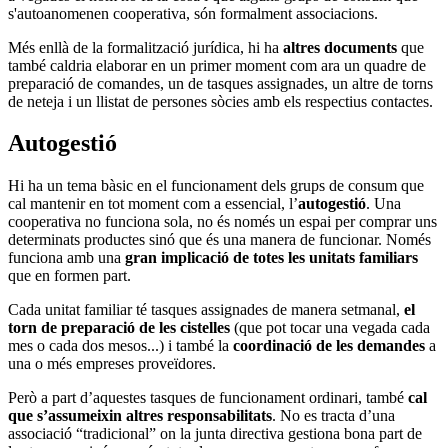
s'autoanomenen cooperativa, són formalment associacions.
Més enllà de la formalització jurídica, hi ha
altres documents
que
també caldria elaborar en un primer moment com ara un quadre de
preparació de comandes, un de tasques assignades, un altre de torns
de neteja i un llistat de persones sòcies amb els respectius contactes.
Autogestió
Hi ha un tema bàsic en el funcionament dels grups de consum que
cal mantenir en tot moment com a essencial, l’
autogestió
. Una
cooperativa no funciona sola, no és només un espai per comprar uns
determinats productes sinó que és una manera de funcionar. Només
funciona amb una
gran implicació de totes les unitats familiars
que en formen part.
Cada unitat familiar té tasques assignades de manera setmanal,
el
torn de preparació de les cistelles
(que pot tocar una vegada cada
mes o cada dos mesos...) i també la
coordinació de les demandes
a
una o més empreses proveïdores.
Però a part d’aquestes tasques de funcionament ordinari, també
cal
que s’assumeixin altres responsabilitats
. No es tracta d’una
associació “tradicional” on la junta directiva gestiona bona part de