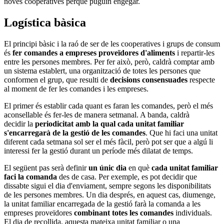
noves cooperatives perquè puguin engegar.
Logística bàsica
El principi bàsic i la raó de ser de les cooperatives i grups de consum
és
fer comandes a empreses proveïdores d'aliments
i repartir-les
entre les persones membres. Per fer això, però, caldrà comptar amb
un sistema establert, una organització de totes les persones que
conformen el grup, que resulti de
decisions consensuades
respecte
al moment de fer les comandes i les empreses.
El primer és establir cada quant es faran les comandes, però el més
aconsellable és fer-les de manera setmanal. A banda, caldrà
decidir la
periodicitat amb la qual cada unitat familiar
s'encarregarà de la gestió de les comandes
. Que hi faci una unitat
diferent cada setmana sol ser el més fàcil, però pot ser que a algú li
interessi fer la gestió durant un període més dilatat de temps.
El següent pas serà definir
un únic dia
en què
cada unitat familiar
faci la comanda
des de casa. Per exemple, es pot decidir que
dissabte sigui el dia d'enviament, sempre segons les disponibilitats
de les persones membres. Un dia després, en aquest cas, diumenge,
la unitat familiar encarregada de la gestió farà la comanda a les
empreses proveïdores
combinant totes les comandes
individuals.
El dia de recollida, aquesta mateixa unitat familiar o una