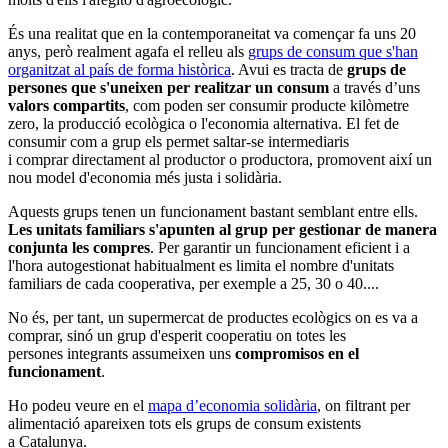
És una realitat que en la contemporaneitat va començar fa uns 20
anys, però realment agafa el relleu als
grups de consum que s'han
organitzat al país de forma històrica
. Avui es tracta de
grups de
persones que s'uneixen per realitzar un consum
a través d’uns
valors compartits
, com poden ser consumir producte kilòmetre
zero, la producció ecològica o l'economia alternativa. El fet de
consumir com a grup els permet saltar-se intermediaris
i comprar directament al productor o productora, promovent així un
nou model d'economia més justa i solidària.
Aquests grups tenen un funcionament bastant semblant entre ells.
Les unitats familiars s'apunten al grup per gestionar de manera
conjunta les compres
. Per garantir un funcionament eficient i a
l'hora autogestionat habitualment es limita el nombre d'unitats
familiars de cada cooperativa, per exemple a 25, 30 o 40....
No és, per tant, un supermercat de productes ecològics on es va a
comprar, sinó un grup d'esperit cooperatiu on totes les
persones integrants assumeixen uns
compromisos en el
funcionament
.
Ho podeu veure en el
mapa d’economia solidària
, on filtrant per
alimentació apareixen tots els grups de consum existents
a Catalunya.