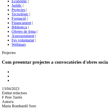
Econòmic
|
de
Jurídic
|
portals
Projectes
|
Tecnològic
|
Formació
|
Finançament
|
Biblioteca
|
Ofertes de feina
|
Assessorament
|
Fes voluntariat
|
Webinars
Àmbit
Projectes
Com presentar projectes a convocatòries d'obres social
Comparteix
Compartir
en
13/04/2023
altres
Entitat redactora
xarxes
F Pere Tarrés
socials
Autor/a
Maria Bombardó Soro