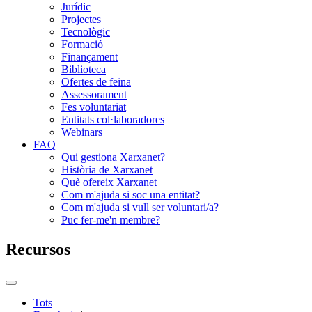
Jurídic
Projectes
Tecnològic
Formació
Finançament
Biblioteca
Ofertes de feina
Assessorament
Fes voluntariat
Entitats col·laboradores
Webinars
FAQ
Qui gestiona Xarxanet?
Història de Xarxanet
Què ofereix Xarxanet
Com m'ajuda si soc una entitat?
Com m'ajuda si vull ser voluntari/a?
Puc fer-me'n membre?
Recursos
Commutador
del
Tots
|
menú