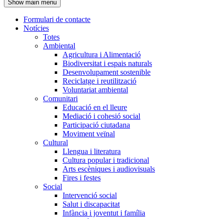
Show main menu
l'encapçalament
Formulari de contacte
Notícies
Navegació
Totes
principal
Ambiental
Agricultura i Alimentació
Biodiversitat i espais naturals
Desenvolupament sostenible
Reciclatge i reutilització
Voluntariat ambiental
Comunitari
Educació en el lleure
Mediació i cohesió social
Participació ciutadana
Moviment veïnal
Cultural
Llengua i literatura
Cultura popular i tradicional
Arts escèniques i audiovisuals
Fires i festes
Social
Intervenció social
Salut i discapacitat
Infància i joventut i família