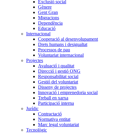
Exclusió social
Gènere
Gent Gran
Migracions
Dependència
Educació
Internacional
Cooperació al desenvolupament
Drets humans i desigualtat
Processos de pau
Voluntariat internacional
Projectes
Avaluació i qualitat
Direcció i gestió ONG
Responsabilitat social
Gestió del voluntariat
Disseny de projectes
Innovació i emprenedoria social
Treball en xarxa
Participació interna
Jurídic
Contractació
Normativa entitat
Marc legal voluntariat
Tecnològic