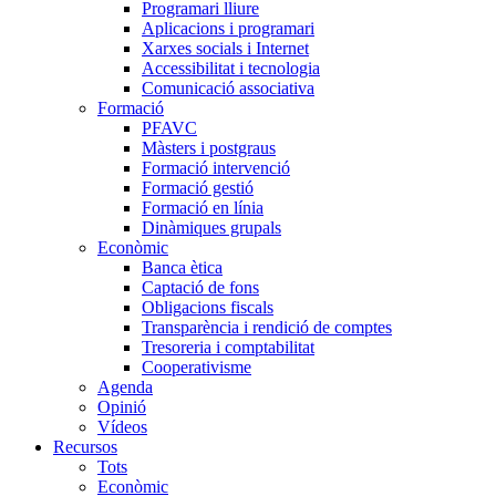
Programari lliure
Aplicacions i programari
Xarxes socials i Internet
Accessibilitat i tecnologia
Comunicació associativa
Formació
PFAVC
Màsters i postgraus
Formació intervenció
Formació gestió
Formació en línia
Dinàmiques grupals
Econòmic
Banca ètica
Captació de fons
Obligacions fiscals
Transparència i rendició de comptes
Tresoreria i comptabilitat
Cooperativisme
Agenda
Opinió
Vídeos
Recursos
Tots
Econòmic