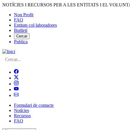
Vés
NOTÍCIES I RECURSOS PER A LES ENTITATS I EL VOLUNT
al
Non Profit
contingut
FAQ
Menú
Entitats col·laboradores
del
Butlletí
compte
Cercar
Publica
d'usuari
Cerca
Formulari de contacte
Notícies
Navegació
Recursos
principal
FAQ
de