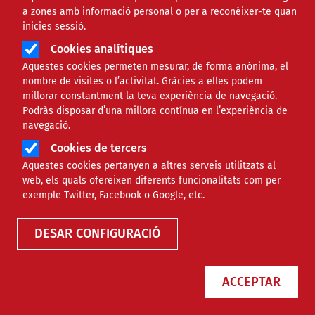
associativa i de voluntariat de Catalunya, i alhora contri
a zones amb informació personal o per a reconèixer-te quan
segueixis
tres senzills passos
. Si voleu més informació p
inicies sessió.
info@xarxanet.org.
Cookies analítiques
Les actuals entitats col·laboradores de xarxanet.org són:
Aquestes cookies permeten mesurar, de forma anònima, el
nombre de visites o l’activitat. Gràcies a elles podem
millorar constantment la teva experiència de navegació.
Podràs disposar d’una millora contínua en l’experiència de
Entitats que comencen per la lletra
Entitats que comencen per la lletra
Entitats que comencen per la lletra
Entitats que comencen per la lletra
Entitats que comencen per la lletr
Entitats que comencen per la l
Entitats que comencen per 
Entitats que comencen 
Entitats que comen
Entitats que c
Entitats qu
Entita
En
A
B
C
D
E
F
G
H
I
J
K
L
M
navegació.
Cookies de tercers
Entitats que comencen per la lletra
Entitats que comencen per la lletra
Y
Z
Aquestes cookies pertanyen a altres serveis utilitzats al
web, els quals ofereixen diferents funcionalitats com per
exemple Twitter, Facebook o Google, etc.
REGISTRAR ENTITAT COL·LABORADORA
DESAR CONFIGURACIÓ
ACCEPTAR
Nom
Ciutat
Àmbit d'in