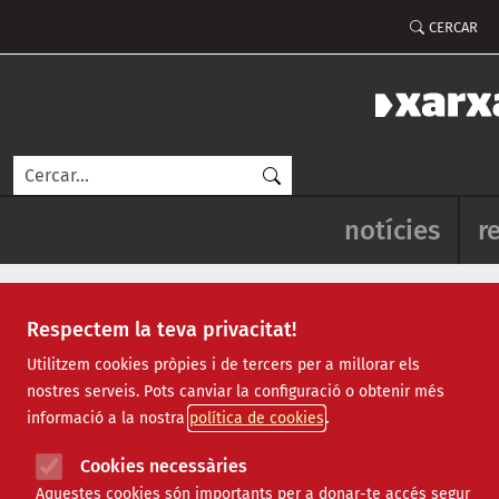
Vés al contingut
Menú del
CERCAR
Cerca
Navegació pr
notícies
r
Respectem la teva privacitat!
Entitats col·laboradores que co
Utilitzem cookies pròpies i de tercers per a millorar els
nostres serveis. Pots canviar la configuració o obtenir més
Xarxanet.org ofereix a les entitats convertir-se en entitat
informació a la nostra
política de cookies
esdeveniments d'agenda i notícies a xarxanet.org de man
Cookies necessàries
Totes les entitats poden ser col·laboradores de xarxanet.o
Aquestes cookies són importants per a donar-te accés segur