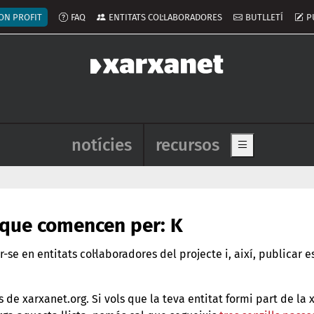
ú del compte d'usuari
ON PROFIT
FAQ
ENTITATS COL·LABORADORES
BUTLLETÍ
P
Navegació principal de l'enca
notícies
recursos
Show main me
s que comencen per: K
ir-se en entitats col·laboradores del projecte i, així, publicar
s de xarxanet.org. Si vols que la teva entitat formi part de la 