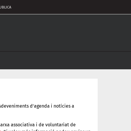
UBLICA
pçalament
nu
 esdeveniments d'agenda i notícies a
xarxa associativa i de voluntariat de