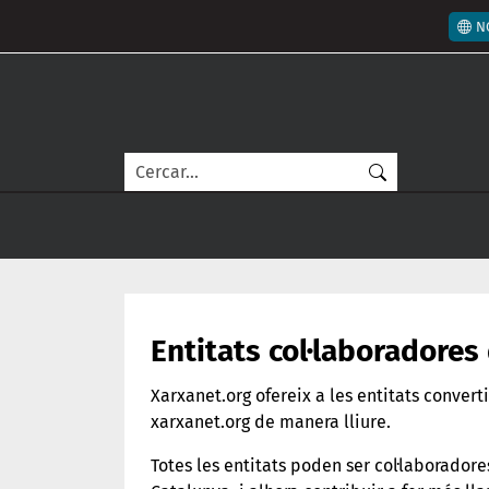
Vés al contingut
Men
N
Cerca
Entitats col·laboradore
Xarxanet.org ofereix a les entitats convert
xarxanet.org de manera lliure.
Totes les entitats poden ser col·laboradore