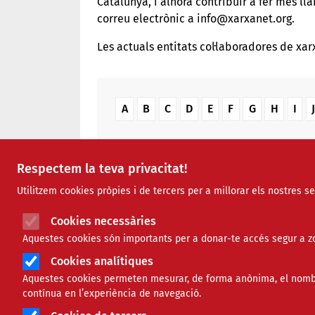
Catalunya, i alhora contribuir a fer més ll
correu electrònic a info@xarxanet.org.
Les actuals entitats col·laboradores de xar
Entitats que comencen per la lletra
Entitats que comencen per la llet
Entitats que comencen per la 
Entitats que comencen per
Entitats que comence
Entitats que com
Entitats que
Entitats
Enti
A
B
C
D
E
F
G
H
I
J
REGISTRAR ENTITAT COL·LABOR
Respectem la teva privacitat!
Utilitzem cookies pròpies i de tercers per a millorar els nostres s
Cookies necessàries
Aquestes cookies són importants per a donar-te accés segur a zo
Nom
Ciutat
Àm
Cookies analítiques
Taula on es llisten totes les entitats col·
Aquestes cookies permeten mesurar, de forma anònima, el nombre 
KIWOP
contínua en l’experiència de navegació.
KOLAM
Co