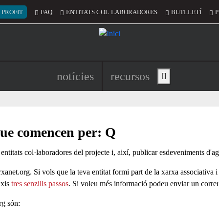
 del compte d'usuari
 PROFIT
FAQ
ENTITATS COL·LABORADORES
BUTLLETÍ
P
Navegació principal de l'encapç
notícies
recursos
Show main menu
 que comencen per: Q
 entitats col·laboradores del projecte i, així, publicar esdeveniments d'a
xanet.org. Si vols que la teva entitat formi part de la xarxa associativa i
ixis
tres senzills passos
. Si voleu més informació podeu enviar un corre
rg són: