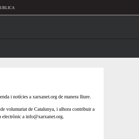
UBLICA
alament
genda i notícies a xarxanet.org de manera lliure.
 de voluntariat de Catalunya, i alhora contribuir a
u electrònic a info@xarxanet.org.