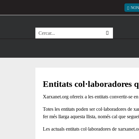
Vés al contingut
Menú
NON
Cerca
Entitats col·laboradores
Xarxanet.org ofereix a les entitats convertir-se en
Totes les entitats poden ser col·laboradores de xar
fer més llarga aquesta llista, només cal que segue
Les actuals entitats col·laboradores de xarxanet.o